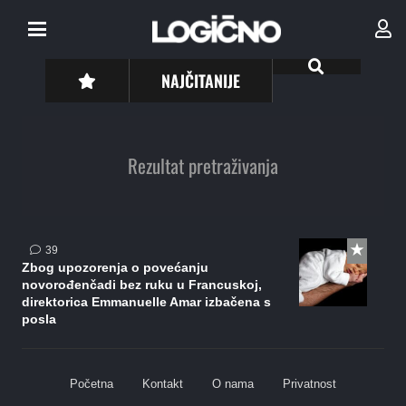
NAJČITANIJE
Rezultat pretraživanja
komentara
39
Zbog upozorenja o povećanju
novorođenčadi bez ruku u Francuskoj,
direktorica Emmanuelle Amar izbačena s
posla
Početna
Kontakt
O nama
Privatnost