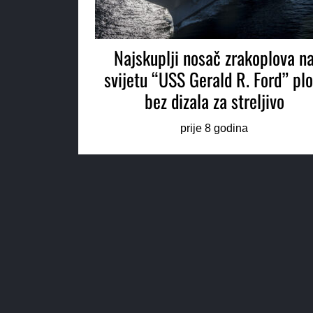
Najskuplji nosač zrakoplova n
svijetu “USS Gerald R. Ford” plo
bez dizala za streljivo
prije 8 godina