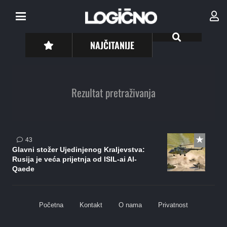
NAJČITANIJE
Rezultat pretraživanja
komentara
43
Glavni stožer Ujedinjenog Kraljevstva:
Rusija je veća prijetnja od ISIL-ai Al-
Qaede
Početna
Kontakt
O nama
Privatnost