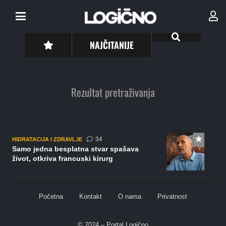
NAJČITANIJE
Rezultat pretraživanja
komentara
34
HIDRATACIJA I ZDRAVLJE
Samo jedna besplatna stvar spašava
život, otkriva francuski kirurg
Početna
Kontakt
O nama
Privatnost
© 2024 – Portal Logično