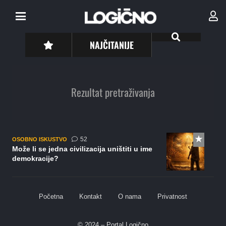
NAJČITANIJE
Rezultat pretraživanja
komentara
52
OSOBNO ISKUSTVO
Može li se jedna civilizacija uništiti u ime
demokracije?
Početna
Kontakt
O nama
Privatnost
© 2024 – Portal Logično