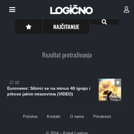
NAJČITANIJE
Rezultat pretraživanja
komentara
12
Euronews: Sibirci se na minus 40 igraju i
prkose jakim mrazevima (VIDEO)
Početna
Kontakt
O nama
Privatnost
© 2024 – Portal Logično