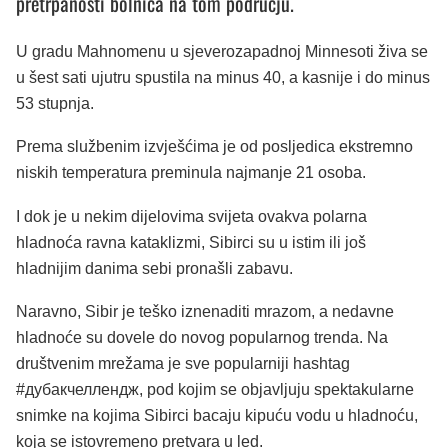
pretrpanosti bolnica na tom području.
U gradu Mahnomenu u sjeverozapadnoj Minnesoti živa se
u šest sati ujutru spustila na minus 40, a kasnije i do minus
53 stupnja.
Prema službenim izvješćima je od posljedica ekstremno
niskih temperatura preminula najmanje 21 osoba.
I dok je u nekim dijelovima svijeta ovakva polarna
hladnoća ravna kataklizmi, Sibirci su u istim ili još
hladnijim danima sebi pronašli zabavu.
Naravno, Sibir je teško iznenaditi mrazom, a nedavne
hladnoće su dovele do novog popularnog trenda. Na
društvenim mrežama je sve popularniji hashtag
#дубакчеллендж, pod kojim se objavljuju spektakularne
snimke na kojima Sibirci bacaju kipuću vodu u hladnoću,
koja se istovremeno pretvara u led.