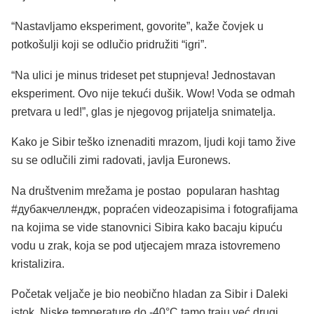
“Nastavljamo eksperiment, govorite”, kaže čovjek u
potkošulji koji se odlučio pridružiti “igri”.
“Na ulici je minus trideset pet stupnjeva! Jednostavan
eksperiment. Ovo nije tekući dušik. Wow! Voda se odmah
pretvara u led!”, glas je njegovog prijatelja snimatelja.
Kako je Sibir teško iznenaditi mrazom, ljudi koji tamo žive
su se odlučili zimi radovati, javlja Euronews.
Na društvenim mrežama je postao popularan hashtag
#дубакчеллендж, popraćen videozapisima i fotografijama
na kojima se vide stanovnici Sibira kako bacaju kipuću
vodu u zrak, koja se pod utjecajem mraza istovremeno
kristalizira.
Početak veljače je bio neobično hladan za Sibir i Daleki
istok. Niske temperature do -40°C tamo traju već drugi