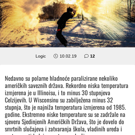
komentara
Logic
10.02.19
12
Nedavno su polarne hladnoće paralizirane nekoliko
američkih saveznih država. Rekordno niska temperatura
izmjerena je u Illinoisu, i to minus 30 stupnjeva
Celzijevih. U Wisconsinu su zabilježena minus 32
stupnja, što je najniža temperatura izmjerena od 1985.
godine. Ekstremno niske temperature su se zadržale na
sjeveru Sjedinjenih Američkih Država, što je dovelo do
smrtnih slučajeva i zatvaranja škola, vladinih ureda i