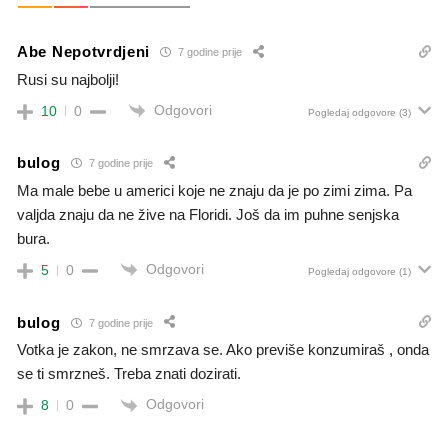
Abe Nepotvrdjeni
7 godine prije
Rusi su najbolji!
Odgovori
10
0
Pogledaj odgovore
(3)
bulog
7 godine prije
Ma male bebe u americi koje ne znaju da je po zimi zima. Pa
valjda znaju da ne žive na Floridi. Još da im puhne senjska
bura.
Odgovori
5
0
Pogledaj odgovore
(1)
bulog
7 godine prije
Votka je zakon, ne smrzava se. Ako previše konzumiraš , onda
se ti smrzneš. Treba znati dozirati.
Odgovori
8
0