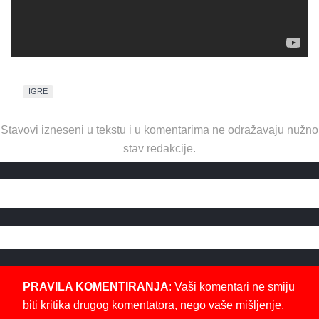
IGRE
Stavovi izneseni u tekstu i u komentarima ne odražavaju nužno
stav redakcije.
PRAVILA KOMENTIRANJA
: Vaši komentari ne smiju
biti kritika drugog komentatora, nego vaše mišljenje,