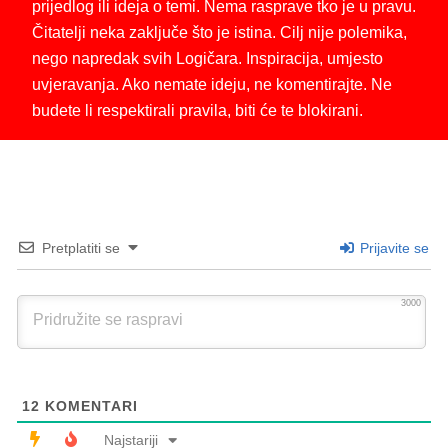
prijedlog ili ideja o temi. Nema rasprave tko je u pravu.
Čitatelji neka zaključe što je istina. Cilj nije polemika,
nego napredak svih Logičara. Inspiracija, umjesto
uvjeravanja. Ako nemate ideju, ne komentirajte. Ne
budete li respektirali pravila, biti će te blokirani.
Pretplatiti se
Prijavite se
3000
12
KOMENTARI
Najstariji