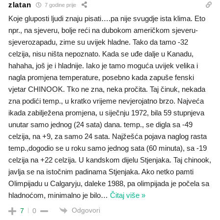
zlatan
7 godine prije
Koje gluposti ljudi znaju pisati….pa nije svugdje ista klima. Eto
npr., na sjeveru, bolje reći na dubokom američkom sjeveru-
sjeverozapadu, zime su uvijek hladne. Tako da tamo -32
celzija, nisu ništa nepoznato. Kada se uđe dalje u Kanadu,
hahaha, još je i hladnije. Iako je tamo moguća uvijek velika i
nagla promjena temperature, posebno kada zapuše fenski
vjetar CHINOOK. Tko ne zna, neka pročita. Taj činuk, nekada
zna podići temp., u kratko vrijeme nevjerojatno brzo. Najveća
ikada zabilježena promjena, u siječnju 1972, bila 59 stupnjeva
unutar samo jednog (24 sata) dana. temp., se digla sa -49
celzija, na +9, za samo 24 sata. Najžešća pojava naglog rasta
temp.,dogodio se u roku samo jednog sata (60 minuta), sa -19
celzija na +22 celzija. U kandskom dijelu Stjenjaka. Taj chinook,
javlja se na istočnim padinama Stjenjaka. Ako netko pamti
Olimpijadu u Calgaryju, daleke 1988, pa olimpijada je počela sa
hladnoćom, minimalno je bilo
…
Čitaj više »
Odgovori
7
0