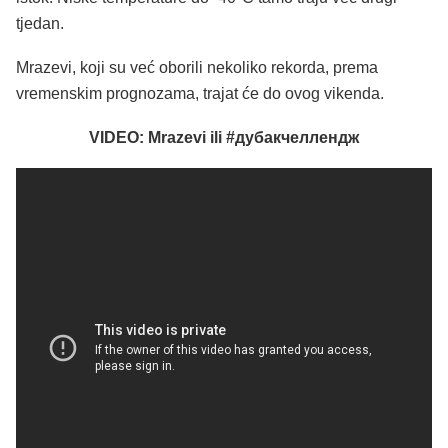
tjedan.
Mrazevi, koji su već oborili nekoliko rekorda, prema
vremenskim prognozama, trajat će do ovog vikenda.
VIDEO: Mrazevi ili #дубакчеллендж