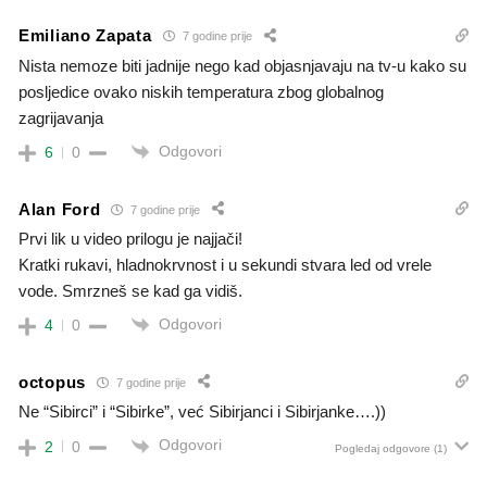
Emiliano Zapata
7 godine prije
Nista nemoze biti jadnije nego kad objasnjavaju na tv-u kako su
posljedice ovako niskih temperatura zbog globalnog
zagrijavanja
Odgovori
6
0
Alan Ford
7 godine prije
Prvi lik u video prilogu je najjači!
Kratki rukavi, hladnokrvnost i u sekundi stvara led od vrele
vode. Smrzneš se kad ga vidiš.
Odgovori
4
0
octopus
7 godine prije
Ne “Sibirci” i “Sibirke”, već Sibirjanci i Sibirjanke….))
Odgovori
2
0
Pogledaj odgovore
(1)