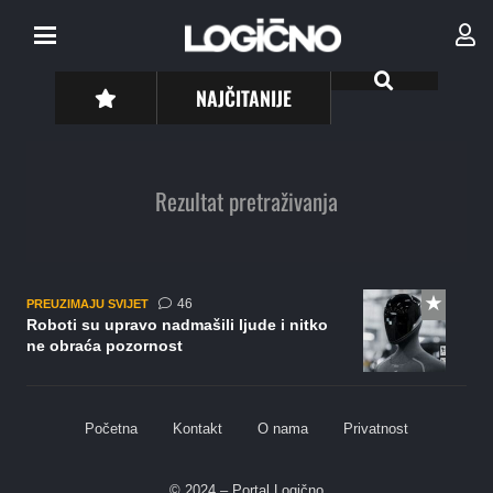
NAJČITANIJE
Rezultat pretraživanja
komentara
46
PREUZIMAJU SVIJET
Roboti su upravo nadmašili ljude i nitko
ne obraća pozornost
Početna
Kontakt
O nama
Privatnost
© 2024 – Portal Logično