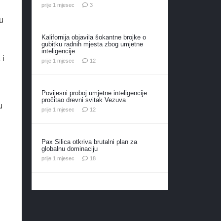
komentara
prije 1 mjesec
3
u
Kalifornija objavila šokantne brojke o
gubitku radnih mjesta zbog umjetne
inteligencije
 i
komentara
prije 1 mjesec
12
Povijesni proboj umjetne inteligencije
pročitao drevni svitak Vezuva
u
komentara
prije 1 mjesec
12
Pax Silica otkriva brutalni plan za
globalnu dominaciju
komentara
prije 1 mjesec
18