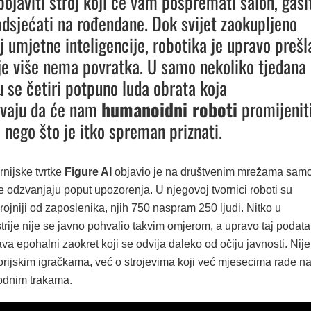
ojaviti stroj koji će vam pospremati salon, gasi
podsjećati na rođendane. Dok svijet zaokupljeno
j umjetne inteligencije, robotika je upravo prešl
je više nema povratka. U samo nekoliko tjedana
u se četiri potpuno luda obrata koja
avaju da će nam
humanoidni roboti
promijenit
e nego što je itko spreman priznati.
rnijske tvrtke
Figure AI
objavio je na društvenim mrežama sam
koje odzvanjaju poput upozorenja. U njegovoj tvornici roboti su
brojniji od zaposlenika, njih 750 naspram 250 ljudi. Nitko u
strije nije se javno pohvalio takvim omjerom, a upravo taj podata
ava epohalni zaokret koji se odvija daleko od očiju javnosti. Nije
torijskim igračkama, već o strojevima koji već mjesecima rade n
odnim trakama.