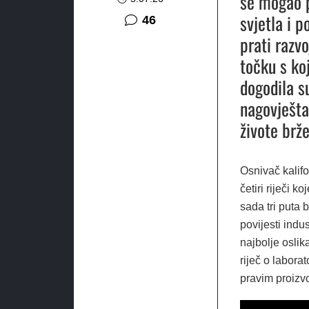
se mogao p
svjetla i 
komentara
46
prati razvo
točku s ko
dogodila s
nagovješt
živote brž
Osnivač kalifo
četiri riječi 
sada tri puta 
povijesti indu
najbolje oslik
riječ o labora
pravim proizv