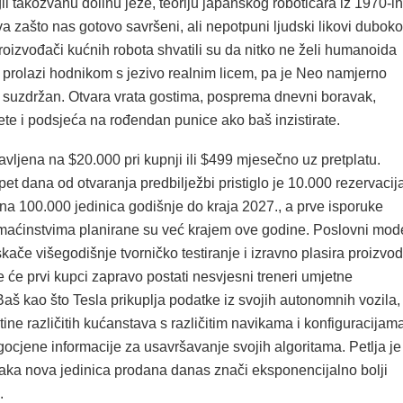
li takozvanu dolinu jeze, teoriju japanskog robotičara iz 1970-ih
a zašto nas gotovo savršeni, ali nepotpuni ljudski likovi duboko
oizvođači kućnih robota shvatili su da nitko ne želi humanoida
tro prolazi hodnikom s jezivo realnim licem, pa je Neo namjerno
i suzdržan. Otvara vrata gostima, posprema dnevni boravak,
te i podsjeća na rođendan punice ako baš inzistirate.
avljena na $20.000 pri kupnji ili $499 mjesečno uz pretplatu.
et dana od otvaranja predbilježbi pristiglo je 10.000 rezervacija
 na 100.000 jedinica godišnje do kraja 2027., a prve isporuke
aćinstvima planirane su već krajem ove godine. Poslovni mod
ače višegodišnje tvorničko testiranje i izravno plasira proizvod
će prvi kupci zapravo postati nesvjesni treneri umjetne
 Baš kao što Tesla prikuplja podatke iz svojih autonomnih vozila,
tine različitih kućanstava s različitim navikama i konfiguracijam
agocjene informacije za usavršavanje svojih algoritama. Petlja je
vaka nova jedinica prodana danas znači eksponencijalno bolji
.