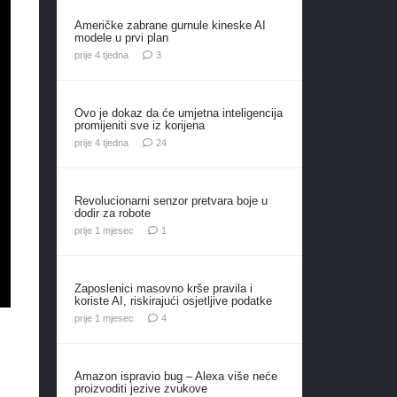
Američke zabrane gurnule kineske AI
modele u prvi plan
komentara
prije 4 tjedna
3
Ovo je dokaz da će umjetna inteligencija
promijeniti sve iz korijena
komentara
prije 4 tjedna
24
Revolucionarni senzor pretvara boje u
dodir za robote
komentar
prije 1 mjesec
1
Zaposlenici masovno krše pravila i
koriste AI, riskirajući osjetljive podatke
komentara
prije 1 mjesec
4
Amazon ispravio bug – Alexa više neće
proizvoditi jezive zvukove