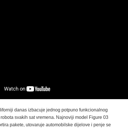
liforniji danas izbacuje jednog potpuno funkcionalnog
obota svakih sat vremena. Najnoviji model Figure 03
tira pakete, utovaruje automobilske dijelove i penje se