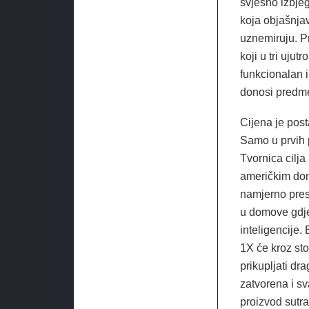
svjesno izbjeg
koja objašnjav
uznemiruju. Pr
koji u tri uju
funkcionalan 
donosi predme
Cijena je post
Samo u prvih p
Tvornica cilja
američkim dom
namjerno presk
u domove gdje 
inteligencije.
1X će kroz sto
prikupljati dr
zatvorena i s
proizvod sutra