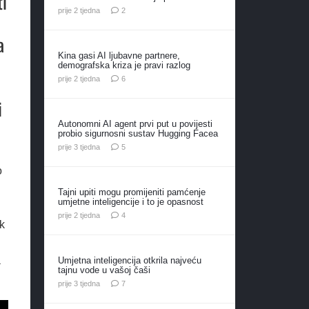
ti
komentara
prije 2 tjedna
2
a
Kina gasi AI ljubavne partnere,
demografska kriza je pravi razlog
komentara
prije 2 tjedna
6
i
Autonomni AI agent prvi put u povijesti
probio sigurnosni sustav Hugging Facea
komentara
prije 3 tjedna
5
o
Tajni upiti mogu promijeniti pamćenje
umjetne inteligencije i to je opasnost
komentara
prije 2 tjedna
4
k
a
Umjetna inteligencija otkrila najveću
tajnu vode u vašoj čaši
komentara
prije 3 tjedna
7