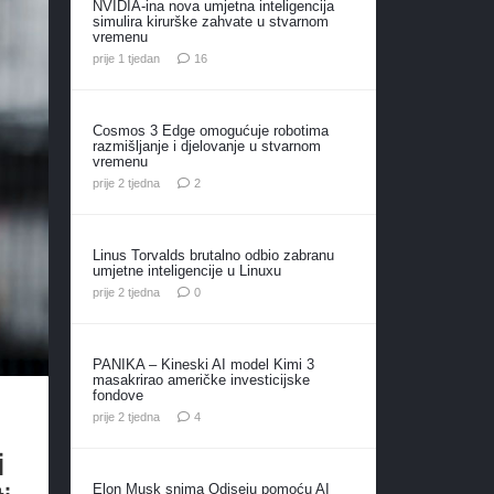
NVIDIA-ina nova umjetna inteligencija
simulira kirurške zahvate u stvarnom
vremenu
komentara
prije 1 tjedan
16
Cosmos 3 Edge omogućuje robotima
razmišljanje i djelovanje u stvarnom
vremenu
komentara
prije 2 tjedna
2
Linus Torvalds brutalno odbio zabranu
umjetne inteligencije u Linuxu
prije 2 tjedna
0
PANIKA – Kineski AI model Kimi 3
masakrirao američke investicijske
fondove
komentara
prije 2 tjedna
4
i
Elon Musk snima Odiseju pomoću AI