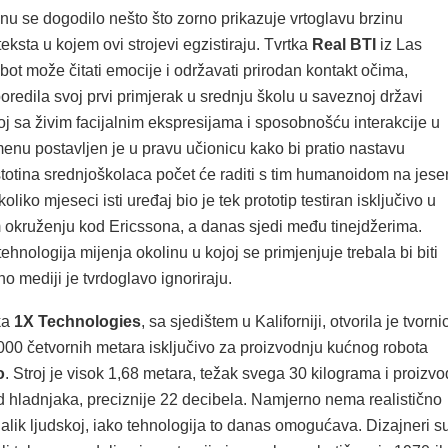
 se dogodilo nešto što zorno prikazuje vrtoglavu brzinu
ksta u kojem ovi strojevi egzistiraju. Tvrtka
Real BTI
iz Las
obot može čitati emocije i održavati prirodan kontakt očima,
oredila svoj prvi primjerak u srednju školu u saveznoj državi
j sa živim facijalnim ekspresijama i sposobnošću interakcije u
enu postavljen je u pravu učionicu kako bi pratio nastavu
stotina srednjoškolaca počet će raditi s tim humanoidom na jese
liko mjeseci isti uređaj bio je tek prototip testiran isključivo u
 okruženju kod Ericssona, a danas sjedi među tinejdžerima.
ehnologija mijenja okolinu u kojoj se primjenjuje trebala bi biti
no mediji je tvrdoglavo ignoriraju.
ka
1X Technologies
, sa sjedištem u Kaliforniji, otvorila je tvorni
000 četvornih metara isključivo za proizvodnju kućnog robota
o
. Stroj je visok 1,68 metara, težak svega 30 kilograma i proizvo
 hladnjaka, preciznije 22 decibela. Namjerno nema realistično
 nalik ljudskoj, iako tehnologija to danas omogućava. Dizajneri s