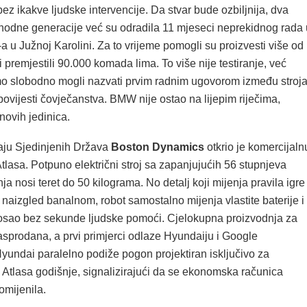
z ikakve ljudske intervencije. Da stvar bude ozbiljnija, dva
thodne generacije već su odradila 11 mjeseci neprekidnog rada 
u Južnoj Karolini. Za to vrijeme pomogli su proizvesti više od
i premjestili 90.000 komada lima. To više nije testiranje, već
mo slobodno mogli nazvati prvim radnim ugovorom između stroja
povijesti čovječanstva. BMW nije ostao na lijepim riječima,
 novih jedinica.
aju Sjedinjenih Država
Boston Dynamics
otkrio je komercijaln
tlasa. Potpuno električni stroj sa zapanjujućih 56 stupnjeva
ja nosi teret do 50 kilograma. No detalj koji mijenja pravila igre
naizgled banalnom, robot samostalno mijenja vlastite baterije i
osao bez sekunde ljudske pomoći. Cjelokupna proizvodnja za
asprodana, a prvi primjerci odlaze Hyundaiju i Google
undai paralelno podiže pogon projektiran isključivo za
 Atlasa godišnje, signalizirajući da se ekonomska računica
omijenila.