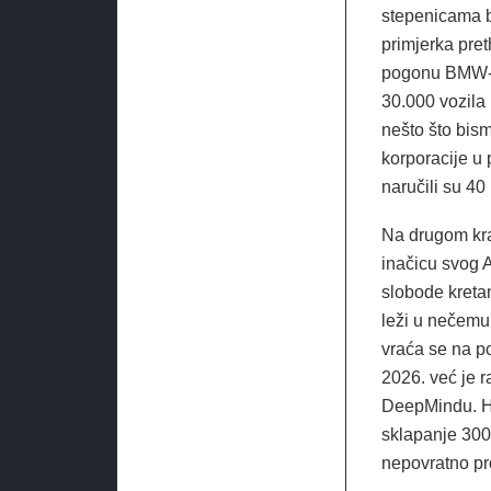
stepenicama be
primjerka pre
pogonu BMW-a 
30.000 vozila 
nešto što bis
korporacije u 
naručili su 40
Na drugom kr
inačicu svog A
slobode kretan
leži u nečemu 
vraća se na p
2026. već je r
DeepMindu. Hy
sklapanje 300
nepovratno pr