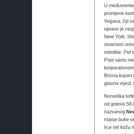
U međuvremenu
promjene konte
Vegasa, čiji r
upravo je rasp
New York. Stro
stvarnom vrem
robotike. Pet 
Prije samo neko
korporativnom
Brzina kojom t
glavna vijest, 
Norveška tvrt
od gotovo 58.
nazvanog
Ne
manje buke od
lice niti kožu