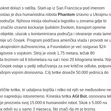
okret dolazi s ratišta. Start-up iz San Francisca pod imenom
oslao je dva humanoidna robota
Phantom
izravno u Ukrajinu 
 područje. Njihova misija obuhvaća logistiku u zonama gdje bi
 značilo izravno kockanje ljudskim životom, transport opreme
objekte, ulazak u kontaminirana područja i otvaranje vrata tam
mije ući čovjek. Program podržava američka vlada i provodi se 
s ukrajinskim dužnosnicima, a Foundation je već osigurao $24
ugovore s vojskom. Stroj je visok 1,75 metara, težak 80
a brzinom od 6 kilometara na sat i nosi 20 kilograma tereta. Nij
 čovjek ostaje u petlji odlučivanja za sve kritične odluke, potpun
ašnjim vojnim dronovima. Cilj tvrtke doseže 50.000 jedinica do
zličite tvrtke, tri udaljena bojišta i nitko od njih se međusobno ne
svi napreduju istovremeno. Kineska tvrtka
AGI Bot
, osnovana te
je proizvela svoj 15.000-ti humanoidni robot. Skok s 5.000 na
a odvili su u samo 3 mjeseca, što znači da im je brzina