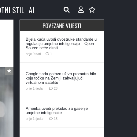
OTNI STIL
AI
POVEZANE VIJESTI
Bijela kuća uvodi dvostruke standarde u
regulaciju umjetne inteligencije – Open
Source neće dirati
komentar
prije 9 sati
1
Google sada gotovo uživo promatra bilo
koju točku na Zemlji zahvaljujući
virtualnom satelitu
komentara
prije 1 tjedan
28
Amerika uvodi prekidač za gašenje
umjetne inteligencije
komentara
prije 1 tjedan
15