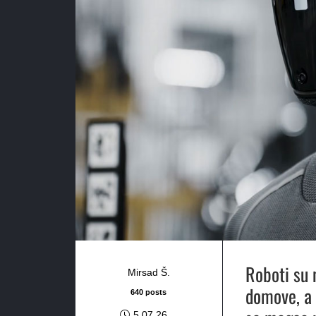
Roboti su 
Mirsad Š.
domove, a 
640 posts
5.07.26