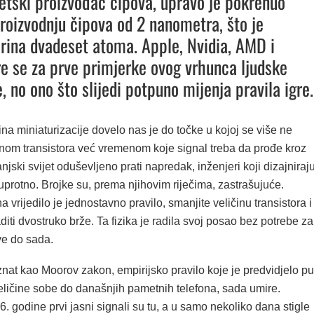
jetski proizvođač čipova, upravo je pokrenuo
oizvodnju čipova od 2 nanometra, što je
širina dvadeset atoma. Apple, Nvidia, AMD i
e se za prve primjerke ovog vrhunca ljudske
, no ono što slijedi potpuno mijenja pravila igre.
a miniaturizacije dovelo nas je do točke u kojoj se više ne
inom transistora već vremenom koje signal treba da prođe kroz
njski svijet oduševljeno prati napredak, inženjeri koji dizajniraj
protno. Brojke su, prema njihovim riječima, zastrašujuće.
 vrijedilo je jednostavno pravilo, smanjite veličinu transistora i
diti dvostruko brže. Ta fizika je radila svoj posao bez potrebe za
ve do sada.
znat kao Moorov zakon, empirijsko pravilo koje je predvidjelo pu
eličine sobe do današnjih pametnih telefona, sada umire.
 godine prvi jasni signali su tu, a u samo nekoliko dana stigle