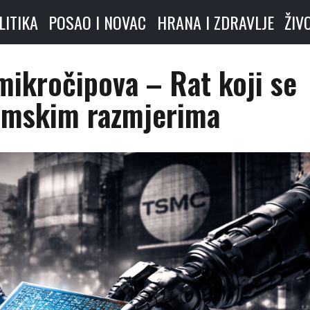
LITIKA
POSAO I NOVAC
HRANA I ZDRAVLJE
ŽIV
mikročipova – Rat koji se
tomskim razmjerima