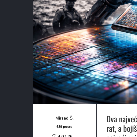
Dva najveć
Mirsad Š.
rat, a boj
639 posts
4.07.26