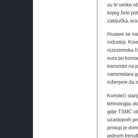
su tri velike
kojeg žele pot
zaključka, era
Huawei se nal
industriji. Ki
nizozemska čud
eura po komad
transistor na 
nanometara gr
inženjere da i
Koristeći star
tehnologiju d
gdje TSMC otis
uzastopnih pro
pristup je dom
jednom trenut