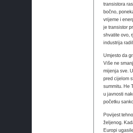
transistora ra
bočno, ponekad
vrijeme i ener
je transistor 
shvatite ovo, 
industrija radi
Umjesto da gra
Više ne smanju
mijenja sve. 
pred cijelom
summitu. He T
u javnosti na
početku sankc
Povijest tehn
željenog. Kad
Europi ugasil