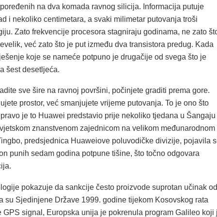
spoređenih na dva komada ravnog silicija. Informacija putuje
 i nekoliko centimetara, a svaki milimetar putovanja troši
giju. Zato frekvencije procesora stagniraju godinama, ne zato št
prevelik, već zato što je put između dva transistora predug. Kada
rješenje koje se nameće potpuno je drugačije od svega što je
la šest desetljeća.
dite sve šire na ravnoj površini, počinjete graditi prema gore.
jete prostor, već smanjujete vrijeme putovanja. To je ono što
Upravo je to Huawei predstavio prije nekoliko tjedana u Šangaju
 svjetskom znanstvenom zajednicom na velikom međunarodnom
ingbo, predsjednica Huaweiove poluvodičke divizije, pojavila 
kon punih sedam godina potpune tišine, što točno odgovara
ija.
ologije pokazuje da sankcije često proizvode suprotan učinak o
a su Sjedinjene Države 1999. godine tijekom Kosovskog rata
e GPS signal, Europska unija je pokrenula program Galileo koji 