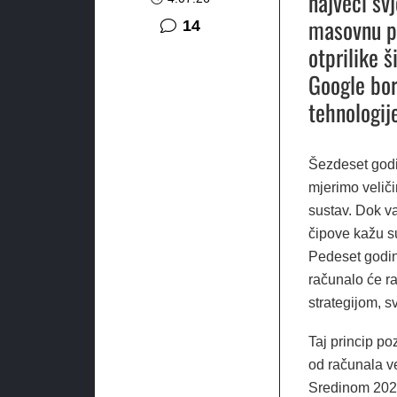
najveći sv
masovnu pr
komentara
14
otprilike 
Google bor
tehnologije
Šezdeset godin
mjerimo velič
sustav. Dok va
čipove kažu su
Pedeset godina
računalo će ra
strategijom, s
Taj princip po
od računala v
Sredinom 2026.