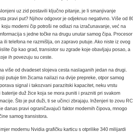
lonjeni uz zid postavili ključno pitanje, je li smanjivanje
ista pravi put? Njihov odgovor je odjeknuo negativno. Više od 8
 koju moderni čip potroši ne odlazi na izračunavanje, već na
informacija s jedne točke na drugu unutar samog čipa. Procesor
 ili telefona ne razmišlja, on zapravo putuje. Ako niste iz ovog
slite čip kao grad, transistor su zgrade koje obavljaju posao, a
oje ih povezuju su ceste.
ma više od dvadeset slojeva cesta naslaganih jedan na drugi.
oji putuje tim žicama nailazi na dvije prepreke, otpor samog
porava signal i takozvani parazitski kapacitet, neku vrstu
i baterije duž žice koja se mora puniti i prazniti pri svakom
macije. Što je put duži, ti se učinci zbrajaju. Inženjeri to zovu RC
 je danas pravi ograničavajući faktor modernih čipova, mnogo
ičine samog transistora.
jer modernu Nvidia grafičku karticu s otprilike 340 milijardi