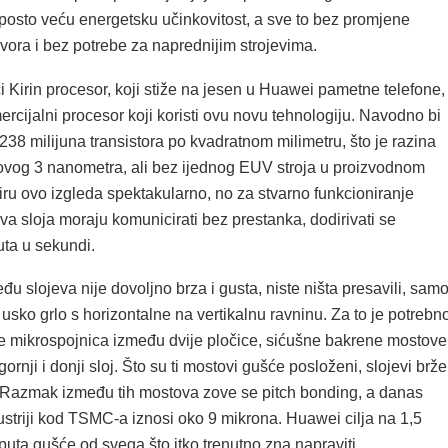
 posto veću energetsku učinkovitost, a sve to bez promjene
vora i bez potrebe za naprednijim strojevima.
i Kirin procesor, koji stiže na jesen u Huawei pametne telefone,
mercijalni procesor koji koristi ovu novu tehnologiju. Navodno bi
 238 milijuna transistora po kvadratnom milimetru, što je razina
og 3 nanometra, ali bez ijednog EUV stroja u proizvodnom
ru ovo izgleda spektakularno, no za stvarno funkcioniranje
va sloja moraju komunicirati bez prestanka, dodirivati se
uta u sekundi.
u slojeva nije dovoljno brza i gusta, niste ništa presavili, sam
i usko grlo s horizontalne na vertikalnu ravninu. Za to je potrebn
une mikrospojnica između dvije pločice, sićušne bakrene mostove
ornji i donji sloj. Što su ti mostovi gušće posloženi, slojevi brže
 Razmak između tih mostova zove se pitch bonding, a danas
ustriji kod TSMC-a iznosi oko 9 mikrona. Huawei cilja na 1,5
puta gušće od svega što itko trenutno zna napraviti.