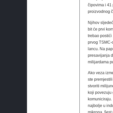
čipovima i 41
proizvodnog č
Njihov sljedeć
bit će prvi ko
trebao postići
prvog TSMC-ov
lancu. Na papi
presavijanja d
milijardama p
Ako veza izmeđ
ste premjestil
stvoriti milij
koji povezuju g
komuniciraju.
najbolje u ind
mikrona, šest 