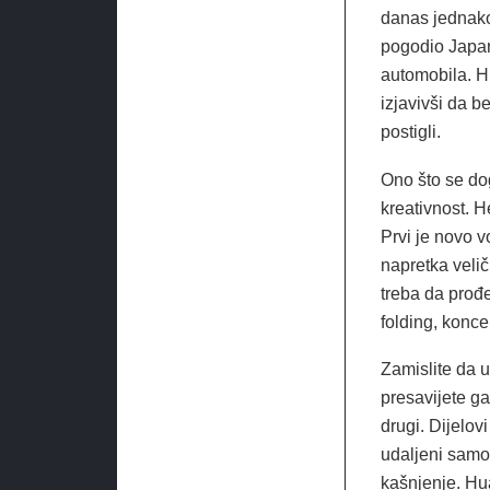
danas jednako
pogodio Japan,
automobila. H
izjavivši da b
postigli.
Ono što se dog
kreativnost. 
Prvi je novo 
napretka veli
treba da prođe
folding, koncep
Zamislite da u
presavijete ga
drugi. Dijelov
udaljeni samo 
kašnjenje. Hu