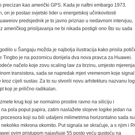
 precizan kao američki GPS. Kada je naftni embargo 1973.
 on je postao svjetski lider u energetskoj učinkovitosti
uaweiov predsjednik je to javno priznao u nedavnom intervjuu,
ez američkog prisiljavanja ne bi nikada postigli ono što su sada
odilo u Šangaju možda je najbolja ilustracija kako prisila potič
He Tingbo je na pozornicu donijela dva nova pravca za Huawei.
vodeće načelo koje zovu scaling law za brzinu, umjesto mjerenja
činom transistora, sada se napredak mjeri vremenom koje signal
 kroz cijeli sustav. Za to su stvorili novu arhitekturu nazvanu log
t koji je prilično radikalan.
zmete krug koji se normalno prostire ravno na siliciju i
 na pola poput papira, zatim naslažete slojeve logike jedan na
i procesora koji su bili udaljeni milimetrima horizontalno sada su
nekoliko mikrona okomito. Put signala se skraćuje, a s njim i 
awei ovim pristupom najavljuje 55 posto veću gustoću na