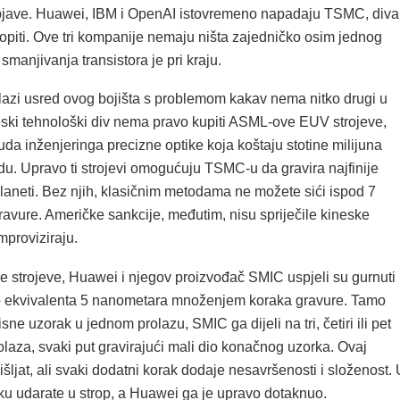
 objave. Huawei, IBM i OpenAI istovremeno napadaju TSMC, diva
opiti. Ove tri kompanije nemaju ništa zajedničko osim jednog
 smanjivanja transistora je pri kraju.
azi usred ovog bojišta s problemom kakav nema nitko drugi u
neski tehnološki div nema pravo kupiti ASML-ove EUV strojeve,
a inženjeringa precizne optike koja koštaju stotine milijuna
u. Upravo ti strojevi omogućuju TSMC-u da gravira najfinije
planeti. Bez njih, klasičnim metodama ne možete sići ispod 7
avure. Američke sankcije, međutim, nisu spriječile kineske
mproviziraju.
ije strojeve, Huawei i njegov proizvođač SMIC uspjeli su gurnuti
o ekvivalenta 5 nanometara množenjem koraka gravure. Tamo
ne uzorak u jednom prolazu, SMIC ga dijeli na tri, četiri ili pet
laza, svaki put gravirajući mali dio konačnog uzorka. Ovaj
išljat, ali svaki dodatni korak dodaje nesavršenosti i složenost.
ku udarate u strop, a Huawei ga je upravo dotaknuo.