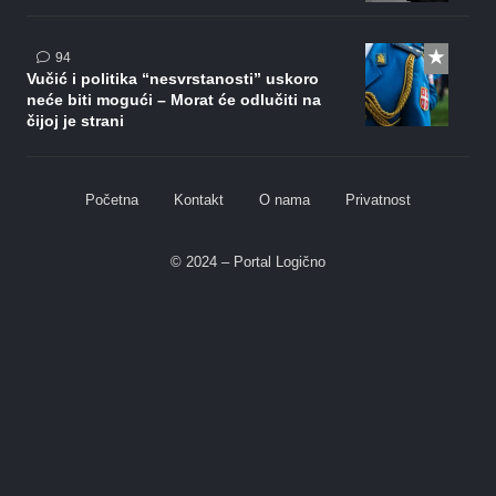
komentara
94
Vučić i politika “nesvrstanosti” uskoro
neće biti mogući – Morat će odlučiti na
čijoj je strani
Početna
Kontakt
O nama
Privatnost
© 2024 – Portal Logično