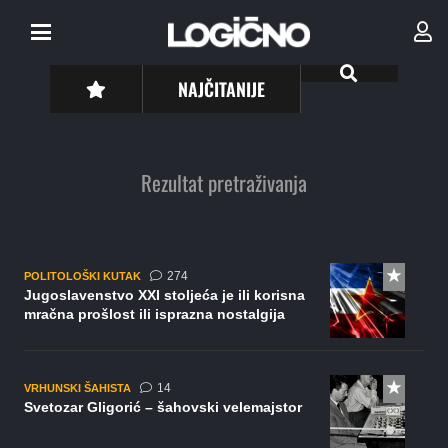
NAJČITANIJE
Rezultat pretraživanja
komentara
274
POLITOLOŠKI KUTAK
Jugoslavenstvo XXI stoljeća je ili korisna
mračna prošlost ili isprazna nostalgija
komentara
14
VRHUNSKI ŠAHISTA
Svetozar Gligorić – šahovski velemajstor