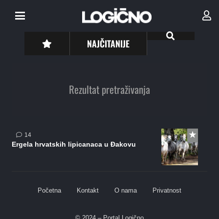
NAJČITANIJE
Rezultat pretraživanja
komentara
14
Ergela hrvatskih lipicanaca u Đakovu
Početna
Kontakt
O nama
Privatnost
© 2024 – Portal Logično