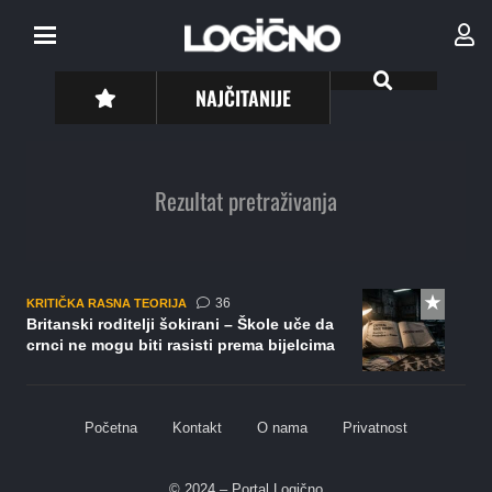
NAJČITANIJE
Rezultat pretraživanja
komentara
36
KRITIČKA RASNA TEORIJA
Britanski roditelji šokirani – Škole uče da
crnci ne mogu biti rasisti prema bijelcima
Početna
Kontakt
O nama
Privatnost
© 2024 – Portal Logično