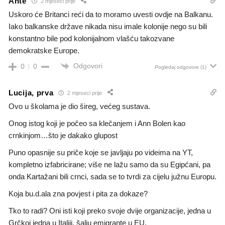
Ante
2 mjeseci prije
Uskoro će Britanci reći da to moramo uvesti ovdje na Balkanu.
Iako balkanske države nikada nisu imale kolonije nego su bili
konstantno bile pod kolonijalnom vlašću takozvane
demokratske Europe.
Odgovori
0
0
Pogledaj odgovore
(1)
Lucija, prva
2 mjeseci prije
Ovo u školama je dio šireg, većeg sustava.
Onog istog koji je počeo sa klečanjem i Ann Bolen kao
crnkinjom…što je dakako glupost
Puno opasnije su priče koje se javljaju po videima na YT,
kompletno izfabricirane; više ne lažu samo da su Egipćani, pa
onda Kartažani bili crnci, sada se to tvrdi za cijelu južnu Europu.
Koja bu.d.ala zna povjest i pita za dokaze?
Tko to radi? Oni isti koji preko svoje dvije organizacije, jedna u
Grčkoj jedna u Italiji, šalju emigrante u EU.