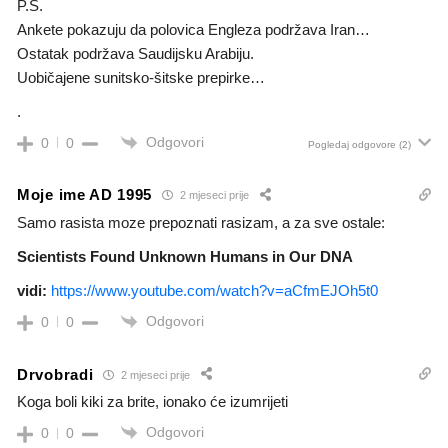
P.S.
Ankete pokazuju da polovica Engleza podržava Iran…
Ostatak podržava Saudijsku Arabiju.
Uobičajene sunitsko-šitske prepirke…
.
Odgovori
0
0
Pogledaj odgovore
(2)
Moje ime AD 1995
2 mjeseci prije
Samo rasista moze prepoznati rasizam, a za sve ostale:
Scientists Found Unknown Humans in Our DNA
vidi:
https://www.youtube.com/watch?v=aCfmEJOh5t0
Odgovori
0
0
Drvobradi
2 mjeseci prije
Koga boli kiki za brite, ionako će izumrijeti
Odgovori
0
0