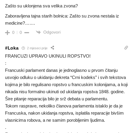
Zašto su uklonjena sva velika zvona?
Zaboravljena tajna starih bolnica: Zašto su zvona nestala iz
medicine?…….
Odgovori
0
0
#Loka
2 mjeseci prije
FRANCUZI UPRAVO UKINULI ROPSTVO!
:
Francuski parlament danas je jednoglasno u prvom čitanju
usvojio odluku o ukidanju dekreta “Crni kodeks” i svih tekstova
kojima je bilo regulisano ropstvo u francuskim kolonijama, a koji
nikada nisu formalno ukinuti od ukidanja ropstva 1848. godine.
Šire pitanje reparacija bilo je srž debata u parlamentu.
Tokom rasprave, nekoliko članova parlamenta istaklo je da je
Francuska, nakon ukidanja ropstva, isplatila reparacije bivšim
vlasnicima robova, a ne samim porobljenim ljudima.
.