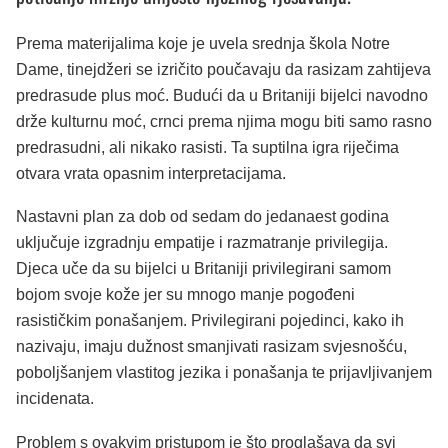
Prema materijalima koje je uvela srednja škola Notre
Dame, tinejdžeri se izričito poučavaju da rasizam zahtijeva
predrasude plus moć. Budući da u Britaniji bijelci navodno
drže kulturnu moć, crnci prema njima mogu biti samo rasno
predrasudni, ali nikako rasisti. Ta suptilna igra riječima
otvara vrata opasnim interpretacijama.
Nastavni plan za dob od sedam do jedanaest godina
uključuje izgradnju empatije i razmatranje privilegija.
Djeca uče da su bijelci u Britaniji privilegirani samom
bojom svoje kože jer su mnogo manje pogođeni
rasističkim ponašanjem. Privilegirani pojedinci, kako ih
nazivaju, imaju dužnost smanjivati rasizam svjesnošću,
poboljšanjem vlastitog jezika i ponašanja te prijavljivanjem
incidenata.
Problem s ovakvim pristupom je što proglašava da svi