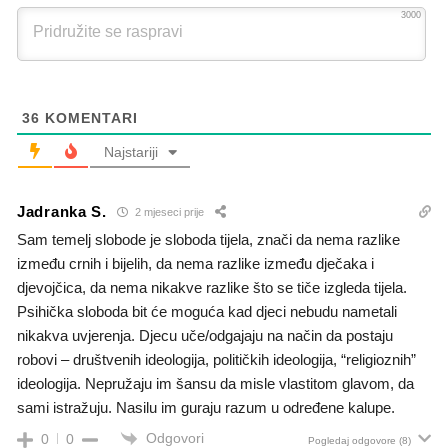
3000
36
KOMENTARI
Najstariji
Jadranka S.
2 mjeseci prije
Sam temelj slobode je sloboda tijela, znači da nema razlike
između crnih i bijelih, da nema razlike između dječaka i
djevojčica, da nema nikakve razlike što se tiče izgleda tijela.
Psihička sloboda bit će moguća kad djeci nebudu nametali
nikakva uvjerenja. Djecu uče/odgajaju na način da postaju
robovi – društvenih ideologija, političkih ideologija, “religioznih”
ideologija. Nepružaju im šansu da misle vlastitom glavom, da
sami istražuju. Nasilu im guraju razum u određene kalupe.
Odgovori
0
0
Pogledaj odgovore
(8)