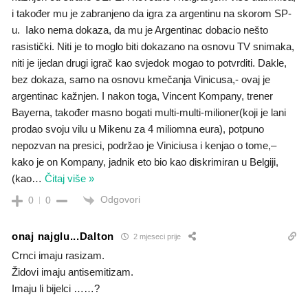
i također mu je zabranjeno da igra za argentinu na skorom SP-
u. Iako nema dokaza, da mu je Argentinac dobacio nešto
rasistički. Niti je to moglo biti dokazano na osnovu TV snimaka,
niti je ijedan drugi igrač kao svjedok mogao to potvrditi. Dakle,
bez dokaza, samo na osnovu kmečanja Vinicusa,- ovaj je
argentinac kažnjen. I nakon toga, Vincent Kompany, trener
Bayerna, također masno bogati multi-multi-milioner(koji je lani
prodao svoju vilu u Mikenu za 4 miliomna eura), potpuno
nepozvan na presici, podržao je Viniciusa i kenjao o tome,–
kako je on Kompany, jadnik eto bio kao diskrimiran u Belgiji,
(kao
…
Čitaj više »
Odgovori
0
0
onaj najglu...Dalton
2 mjeseci prije
Crnci imaju rasizam.
Židovi imaju antisemitizam.
Imaju li bijelci ……?