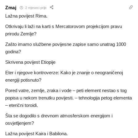
Zmaj
2 mjeseci prije
Lažna povijest Rima.
Otkrivaju li laži na karti s Mercatorovom projekcijom pravu
prirodu Zemlje?
Zašto imamo službene povijesne zapise samo unatrag 1000
godina?
Skrivena povijest Etiopije
Eter i njegove kontroverze: Kako je znanje o neograničenoj
energiji potisnuto?
Pored vatre, zemlje, zraka i vode – peti element nestao s tog
popisa u nekom trenutku povijesti. – tehnologija petog elementa
– eterični toroidi.
Šta se dogodilo s drevnom atmosferskom energijom i
osvjetljenjem?
Lažna povijest Kaira i Babilona.