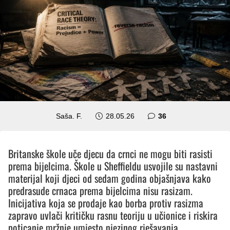
komentara
Saša. F.
28.05.26
36
Britanske škole uče djecu da crnci ne mogu biti rasisti
prema bijelcima. Škole u Sheffieldu usvojile su nastavni
materijal koji djeci od sedam godina objašnjava kako
predrasude crnaca prema bijelcima nisu rasizam.
Inicijativa koja se prodaje kao borba protiv rasizma
zapravo uvlači kritičku rasnu teoriju u učionice i riskira
poticanje mržnje umjesto njezinog rješavanja.