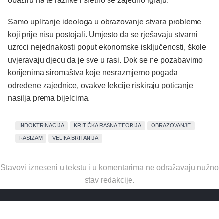
obaziru na te razlike i sretno se zajedno igraju.
Samo uplitanje ideologa u obrazovanje stvara probleme
koji prije nisu postojali. Umjesto da se rješavaju stvarni
uzroci nejednakosti poput ekonomske isključenosti, škole
uvjeravaju djecu da je sve u rasi. Dok se ne pozabavimo
korijenima siromaštva koje nesrazmjerno pogađa
određene zajednice, ovakve lekcije riskiraju poticanje
nasilja prema bijelcima.
INDOKTRINACIJA
KRITIČKA RASNA TEORIJA
OBRAZOVANJE
RASIZAM
VELIKA BRITANIJA
Stavovi izneseni u tekstu i u komentarima ne odražavaju nužno
stav redakcije.