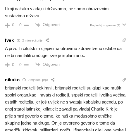
I koji dakako vladaju i državama, ne samo obrazovnim
sustavima država.
Odgovori
0
0
Pogledaj odgovore
(2)
Ivek
2 mjeseci prije
A prvo ih čifutskim cjepivima otrovima zdravstveno oslabe da
ne bi namlatili crnčuge, sve je isplanirano..
Odgovori
0
0
nikako
2 mjeseci prije
britanski roditelji šokirani.. britanski roditelji su glupi kao muški
spolni organ,kao i hrvatski roditelji, srpski roditelji i velika većina
ostalih roditelja. jer još uvijek ne shvataju kabalsku agendu, po
onoj staroj latinskoj krilatici;: zavadi pa vladaj Charlie Kirk je
prije smrti govorio o tome, ko huška međusobno etničke
skupine jedne na druge. On je otvoreno govorio o tome da
američki židovski milijarderi, potiču i financiraju cijeli onaj woke i