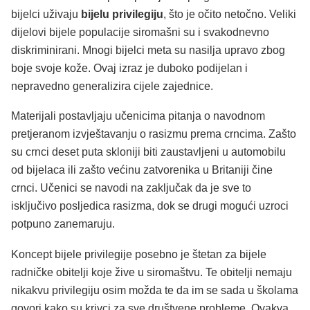
bijelci uživaju
bijelu privilegiju
, što je očito netočno. Veliki
dijelovi bijele populacije siromašni su i svakodnevno
diskriminirani. Mnogi bijelci meta su nasilja upravo zbog
boje svoje kože. Ovaj izraz je duboko podijelan i
nepravedno generalizira cijele zajednice.
Materijali postavljaju učenicima pitanja o navodnom
pretjeranom izvještavanju o rasizmu prema crncima. Zašto
su crnci deset puta skloniji biti zaustavljeni u automobilu
od bijelaca ili zašto većinu zatvorenika u Britaniji čine
crnci. Učenici se navodi na zaključak da je sve to
isključivo posljedica rasizma, dok se drugi mogući uzroci
potpuno zanemaruju.
Koncept bijele privilegije posebno je štetan za bijele
radničke obitelji koje žive u siromaštvu. Te obitelji nemaju
nikakvu privilegiju osim možda te da im se sada u školama
govori kako su krivci za sve društvene probleme. Ovakva