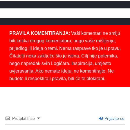
PRAVILA KOMENTIRANJA
: Vaši komentari ne smiju
biti kritika drugog komentatora, nego vaše mišljenje,
prijedlog ili ideja o temi. Nema rasprave tko je u pravu.
Čitatelji neka zaključe što je istina. Cilj nije polemika,
nego napredak svih Logičara. Inspiracija, umjesto
uvjeravanja. Ako nemate ideju, ne komentirajte. Ne
budete li respektirali pravila, biti će te blokirani.
Pretplatiti se
Prijavite se