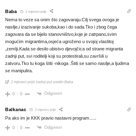
Baba
2 mjeseci prije
Nema to veze sa onim što zagovaraju.Cilj svega ovoga je
nasilje,i izazivanje sukoba,kao i do sada.Tko i zbog čega
zagovara da se bijelo stanovništvo,koje je zatrpano,svim
mogućim migrantima,osjeća ugroženo u svojoj vlastitoj
,zemlji.Kada se desilo ubistvo djevojčica od strane migranta
zadnji put, svi roditelji koji su protestirali,su završili u
zatvoru.Tko tu koga štiti -nikoga .Štiti se samo nasilje,a ljudima
se manipulira.
2 mjeseci prije zadnji put uredio Baba
Odgovori
0
0
Balkanac
2 mjeseci prije
Pa ako im je KKK pravio nastavni program…..
Odgovori
0
0