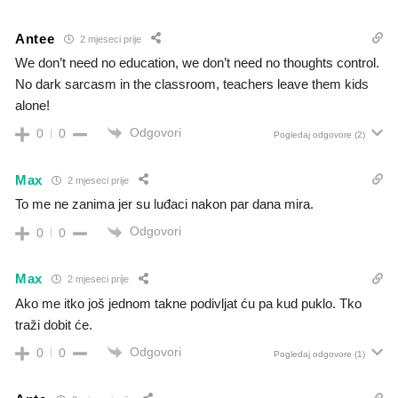
Antee
2 mjeseci prije
We don’t need no education, we don’t need no thoughts control.
No dark sarcasm in the classroom, teachers leave them kids
alone!
Odgovori
0
0
Pogledaj odgovore
(2)
Max
2 mjeseci prije
To me ne zanima jer su luđaci nakon par dana mira.
Odgovori
0
0
Max
2 mjeseci prije
Ako me itko još jednom takne podivljat ću pa kud puklo. Tko
traži dobit će.
Odgovori
0
0
Pogledaj odgovore
(1)