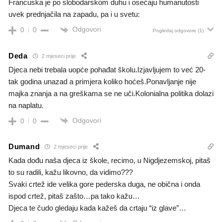
Francuska je po slobodarskom duhu i osećaju humanutosti
uvek prednjačila na zapadu, pa i u svetu:
Odgovori
0
0
Pogledaj odgovore
(1)
Deda
2 mjeseci prije
Djeca nebi trebala uopće pohađat školu.Izjavljujem to već 20-
tak godina unazad a primjera koliko hoćeš.Ponavljanje nije
majka znanja a na greškama se ne uči.Kolonialna politika dolazi
na naplatu.
Odgovori
0
0
Dumand
2 mjeseci prije
Kada dođu naša djeca iz škole, recimo, u Nigdjezemskoj, pitaš
to su radili, kažu likovno, da vidimo???
Svaki crtež ide velika gore pederska duga, ne obična i onda
ispod crtež, pitaš zašto…pa tako kažu…
Djeca te čudo gledaju kada kažeš da crtaju “iz glave”…