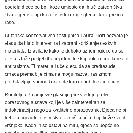
podjela djece po boji kože umjesto da ih uči zajedništvu
stvara generaciju koja će jedni druge gledati kroz prizmu
rase.
Britanska konzervativna zastupnica
Laura Trott
pozvala je
vladu da hitno intervenira i zabrani korištenje ovakvih
materijala. Izjavila je kako je duboko uznemirujuće da se
djeca izlaže podjelidbenoj identitetskoj politici pod krinkom
antirasizma. Ti materijali uče djecu da se predrasude
crnaca prema bijelcima ne mogu nazvati rasizmom i
predstavljaju sporne koncepte kao nepobitne činjenice.
Roditelji u Britaniji sve glasnije prosvjeduju protiv
obrazovnog sustava koji je više zainteresiran za
indoktrinaciju nego za kvalitetno obrazovanje. Djeca ne bi
trebala provoditi djetinjstvo razmišljajući o boji kože svojih
vršnjaka. Kada ih se ostavi na miru, djeca se uopće ne