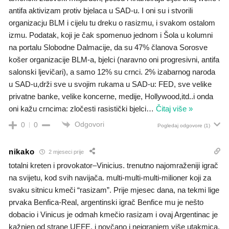
antifa aktivizam protiv bjelaca u SAD-u. I oni su i stvorili
organizacju BLM i cijelu tu dreku o rasizmu, i svakom ostalom
izmu. Podatak, koji je čak spomenuo jednom i Šola u kolumni
na portalu Slobodne Dalmacije, da su 47% članova Sorosve
košer organizacije BLM-a, bjelci (naravno oni progresivni, antifa
salonski ljevičari), a samo 12% su crnci. 2% izabarnog naroda
u SAD-u,drži sve u svojim rukama u SAD-u: FED, sve velike
privatne banke, velike koncerne, medije, Hollywood,itd..i onda
oni kažu crncima: zločesti rasistički bjelci
…
Čitaj više »
Odgovori
0
0
Pogledaj odgovore
(1)
nikako
2 mjeseci prije
totalni kreten i provokator–Vinicius. trenutno najomraženiji igrač
na svijetu, kod svih navijača. multi-multi-multi-milioner koji za
svaku sitnicu kmeči “rasizam”. Prije mjesec dana, na tekmi lige
prvaka Benfica-Real, argentinski igrač Benfice mu je nešto
dobacio i Vinicus je odmah kmečio rasizam i ovaj Argentinac je
kažnjen od strane UEFE. i novčano i neigranjem više utakmica,