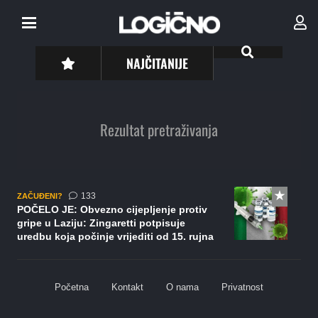
NAJČITANIJE
Rezultat pretraživanja
komentara
133
ZAČUĐENI?
POČELO JE: Obvezno cijepljenje protiv
gripe u Laziju: Zingaretti potpisuje
uredbu koja počinje vrijediti od 15. rujna
Početna
Kontakt
O nama
Privatnost