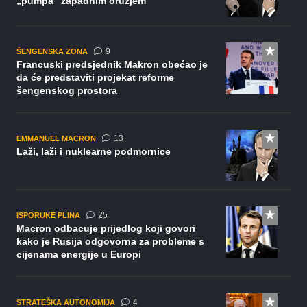
„pumpa“ zapadnim oružjem
komentara
9
ŠENGENSKA ZONA
Francuski predsjednik Makron obećao je
da će predstaviti projekat reforme
šengenskog prostora
komentara
13
EMMANUEL MACRON
Laži, laži i nuklearne podmornice
komentara
25
ISPORUKE PLINA
Macron odbacuje prijedlog koji govori
kako je Rusija odgovorna za probleme s
cijenama energije u Europi
komentara
4
STRATEŠKA AUTONOMIJA