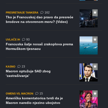
komentara
162
PRESRETANJE TANKERA
Tko je Francuskoj dao pravo da presreće
brodove na otvorenom moru? (Video)
komentara
93
UVLAČE IH
Francuska šalje nosač zrakoplova prema
Hormuškom tjesnacu
komentara
23
KASNO
Macron optužuje SAD zbog
‘zastrašivanja’
komentara
15
OWENS VS. MACRON
Američka komentatorica tvrdi da je
Macron naredio njezino ubojstvo