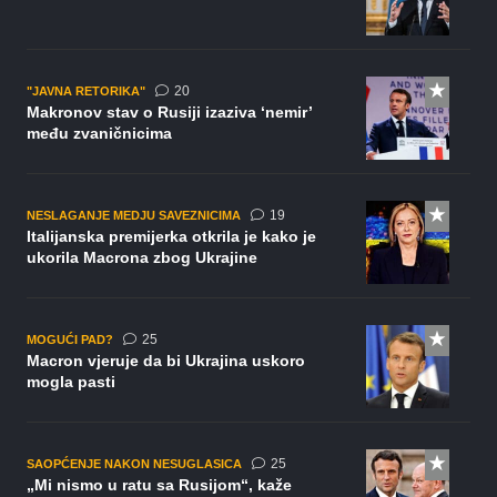
komentara
20
"JAVNA RETORIKA"
Makronov stav o Rusiji izaziva ‘nemir’
među zvaničnicima
komentara
19
NESLAGANJE MEDJU SAVEZNICIMA
Italijanska premijerka otkrila je kako je
ukorila Macrona zbog Ukrajine
komentara
25
MOGUĆI PAD?
Macron vjeruje da bi Ukrajina uskoro
mogla pasti
komentara
25
SAOPĆENJE NAKON NESUGLASICA
„Mi nismo u ratu sa Rusijom“, kaže