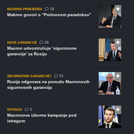
komentara
18
BIZARNA PRIMJEDBA
Makron govori o “Putinovom paradoksu”
komentara
26
NOVE GARANCIJE
Macron udvostručuje ‘sigurnosne
garancije’ za Rusiju
komentar
51
SIGURNOSNE GARANCIJE?
Rusija odgovara na ponudu Macronovih
sigurnosnih garancija
komentara
5
ISTRAGA
Macronove izborne kampanje pod
istragom