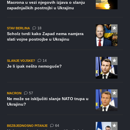
Macrona u vezi njegovih izjava o slanju
zapadnjačkih postrojbi u Ukrajinu
komentara
18
STAV BERLINA
Scholz tvrdi kako Zapad nema namjera
slati vojne postrojbe u Ukrajinu
komentara
14
SLANJE VOJSKE?
Je li ipak nešto nemoguće?
komentara
57
MACRON
Ne može se isključiti slanje NATO trupa u
Ukrajinu?
komentara
64
BEZBJEDNOSNO PITANJE