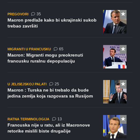
komentara
35
PREGOVORI
Macron predlaže kako bi ukrajinski sukob
trebao završiti
komentara
65
MIGRANTI U FRANCUSKU
Macron: Migranti mogu preokrenuti
francusku ruralnu depopulaciju
komentara
25
U JELISEJSKOJ PALATI
Macron : Turska ne bi trebalo da bude
jedina zemlja koja razgovara sa Rusijom
komentara
13
RATNA TERMINOLOGIJA
Francuska nije u ratu, ali iz Macronove
retorike mislili biste drugačije