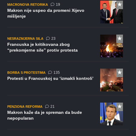
komentara
19
MACRONOVA RETORIKA
Makron nije uspeo da promeni Xijevo
mišljenje
komentara
23
NESRAZMJERNA SILA
Francuska je kritikovana zbog
“prekomjerne sile” protiv protesta
komentara
135
BORBA S PROTESTIMA
Protesti u Francuskoj su ‘izmakli kontroli’
komentar
21
PENZIONA REFORMA
Makron kaže da je spreman da bude
nepopularan