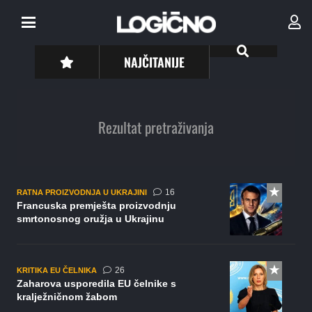
NAJČITANIJE
Rezultat pretraživanja
komentara
16
RATNA PROIZVODNJA U UKRAJINI
Francuska premješta proizvodnju
smrtonosnog oružja u Ukrajinu
komentara
26
KRITIKA EU ČELNIKA
Zaharova usporedila EU čelnike s
kralježničnom žabom