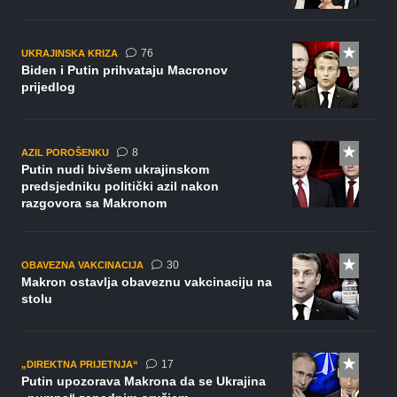
komentara
76
UKRAJINSKA KRIZA
Biden i Putin prihvataju Macronov
prijedlog
komentara
8
AZIL POROŠENKU
Putin nudi bivšem ukrajinskom
predsjedniku politički azil nakon
razgovora sa Makronom
komentara
30
OBAVEZNA VAKCINACIJA
Makron ostavlja obaveznu vakcinaciju na
stolu
komentara
17
„DIREKTNA PRIJETNJA“
Putin upozorava Makrona da se Ukrajina