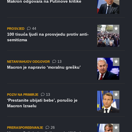
Makron odgovara na Putinove kritike
komentara
44
PROSVJED
100 tisuća ljudi na prosvjedu protiv anti-
semitizma
komentara
13
NETANYAHUOV ODGOVOR
Macron je napravio ‘moralnu grešku’
komentara
13
POZIV NA PRIMIRJE
‘Prestanite ubijati bebe’, poručio je
Macron Izraelu
komentara
26
PRERASPOREĐIVANJE