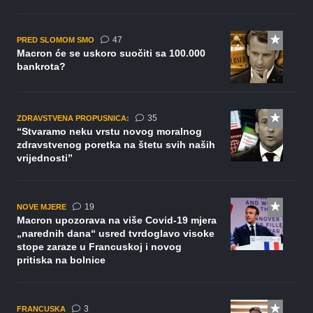
komentara
47
PRED SLOMOM SMO
Macron će se uskoro suočiti sa 100.000
bankrota?
komentara
35
ZDRAVSTVENA PROPUSNICA:
“Stvaramo neku vrstu novog moralnog
zdravstvenog poretka na štetu svih naših
vrijednosti”
komentara
19
NOVE MJERE
Macron upozorava na više Covid-19 mjera
„narednih dana“ usred tvrdoglavo visoke
stope zaraze u Francuskoj i novog
pritiska na bolnice
komentara
3
FRANCUSKA