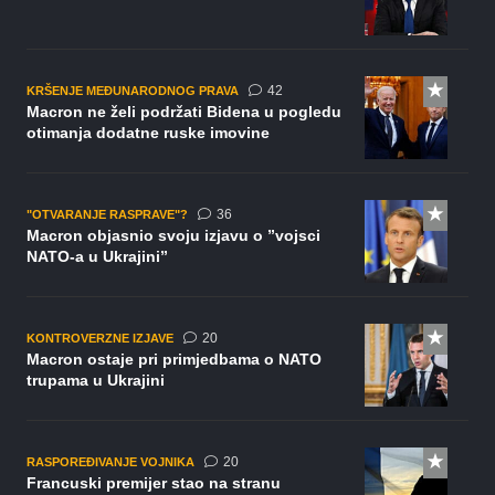
komentara
42
KRŠENJE MEĐUNARODNOG PRAVA
Macron ne želi podržati Bidena u pogledu
otimanja dodatne ruske imovine
komentara
36
"OTVARANJE RASPRAVE"?
Macron objasnio svoju izjavu o ”vojsci
NATO-a u Ukrajini”
komentara
20
KONTROVERZNE IZJAVE
Macron ostaje pri primjedbama o NATO
trupama u Ukrajini
komentara
20
RASPOREĐIVANJE VOJNIKA
Francuski premijer stao na stranu