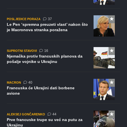
komentara
37
POSLJEDICE PORAZA
Le Pen ‘spremna preuzeti vlast’ nakon što
je Macronova stranka poražena
komentara
16
SUPROTNI STAVOVI
Njemačka protiv francuskih planova da
pošalje vojnike u Ukrajinu
komentara
40
MACRON
Francuska će Ukrajini dati borbene
avione
komentara
44
ALEKSEJ GONČARENKO
Prve francuske trupe su već na putu za
Ukrajinu