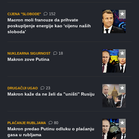
komentara
152
CIJENA "SLOBODE"
Macron moli francuze da prihvate
poskupljenje energije kao ‘cijenu naših
sloboda’
komentara
18
NUKLEARNA SIGURNOST
Makron zove Putina
komentara
23
DRUGAČIJI UGAO
Makron kaže da ne želi da ”uništi” Rusiju
komentara
80
PLAĆANJE RUBLJAMA
Makron predao Putinu odluku o plaćanju
gasa u rubljama