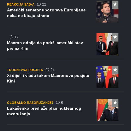
komentara
22
REAKCIJA SAD-A
Američki senator upozorava Europljane
neka ne biraju strane
komentara
17
Macron odbija da podrži američki stav
prema Kini
komentara
24
TRODNEVNA POSJETA
Xi dijeli i vlada tokom Macronove posjete
Kini
komentara
6
GLOBALNO RAZORUŽANJE?
Lukašenko predlaže plan nuklearnog
razoružanja