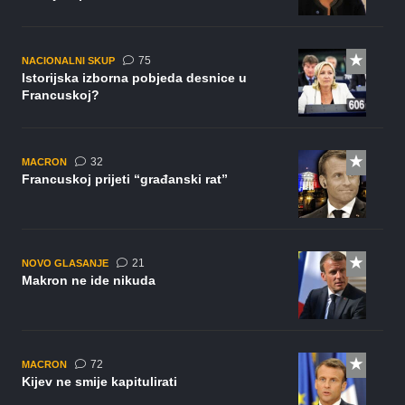
komentara
75
NACIONALNI SKUP
Istorijska izborna pobjeda desnice u
Francuskoj?
komentara
32
MACRON
Francuskoj prijeti “građanski rat”
komentar
21
NOVO GLASANJE
Makron ne ide nikuda
komentara
72
MACRON
Kijev ne smije kapitulirati