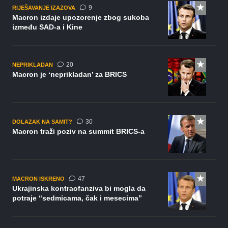
komentara
9
RIJEŠAVANJE IZAZOVA
Macron izdaje upozorenje zbog sukoba
između SAD-a i Kine
komentara
20
NEPRIKLADAN
Macron je ‘neprikladan’ za BRICS
komentara
30
DOLAZAK NA SAMIT?
Macron traži poziv na summit BRICS-a
komentara
47
MACRON ISKRENO
Ukrajinska kontraofanziva bi mogla da
potraje “sedmicama, čak i mesecima”