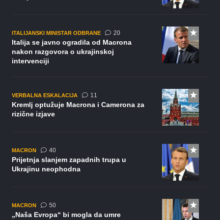
komentara
20
ITALIJANSKI MINISTAR ODBRANE
Italija se javno ogradila od Macrona
nakon razgovora o ukrajinskoj
intervenciji
komentara
11
VERBALNA ESKALACIJA
Kremlj optužuje Macrona i Camerona za
rizične izjave
komentara
40
MACRON
Prijetnja slanjem zapadnih trupa u
Ukrajinu neophodna
komentara
50
MACRON
„Naša Evropa“ bi mogla da umre