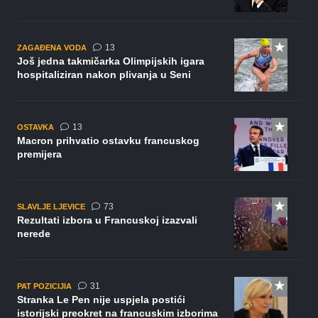
komentara
13
ZAGAĐENA VODA
Još jedna takmičarka Olimpijskih igara
hospitaliziran nakon plivanja u Seni
komentara
13
OSTAVKA
Macron prihvatio ostavku francuskog
premijera
komentara
73
SLAVLJE LJEVICE
Rezultati izbora u Francuskoj izazvali
nerede
komentar
31
PAT POZICIJIA
Stranka Le Pen nije uspjela postići
istorijski preokret na francuskim izborima