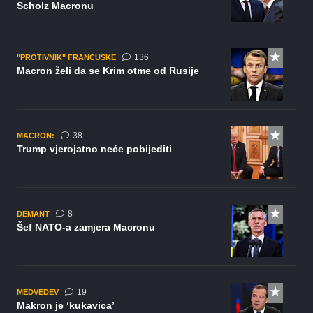
Scholz Macronu
komentara
136
"PROTIVNIK" FRANCUSKE
Macron želi da se Krim otme od Rusije
komentara
38
MACRON:
Trump vjerojatno neće pobijediti
komentara
8
DEMANT
Šef NATO-a zamjera Macronu
komentara
19
MEDVEDEV
Makron je ‘kukavica’