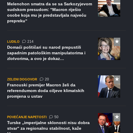
Melenchon smatra da se sa Sarkozyjevom
sudskom presudom: “Macron riješio
osobe koja mu je predstavljala najveću
prepreku“
komentara
214
LUDILO
Domaći političari su narod prepustili
zapadnim patološkim manipulatorima i
zlotvorima, a ovo je dokaz…
komentara
20
ZELENI DOGOVOR
Francuski premijer Macron želi da
referendumom doda ciljeve klimatskih
promjena u ustav
komentara
50
POVEĆANJE NAPETOSTI
Turske „imperijalne sklonosti nisu dobra
stvar“ za regionalnu stabilnost, kaže