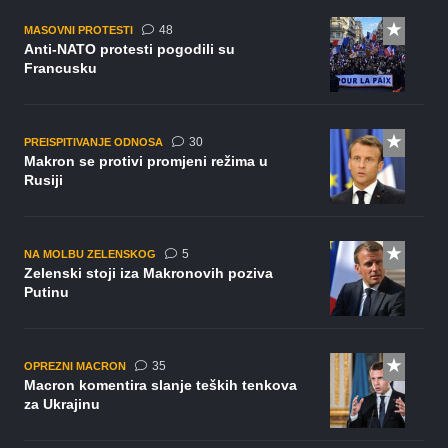
komentara
48
MASOVNI PROTESTI
Anti-NATO protesti pogodili su
Francusku
komentara
30
PREISPITIVANJE ODNOSA
Makron se protivi promjeni režima u
Rusiji
komentara
5
NA MOLBU ZELENSKOG
Zelenski stoji iza Makronovih poziva
Putinu
komentara
35
OPREZNI MACRON
Macron komentira slanje teških tenkova
za Ukrajinu