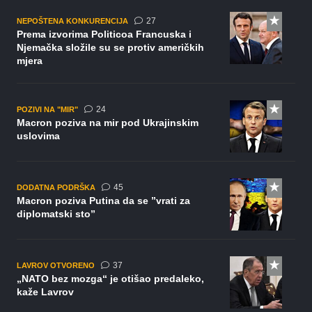
komentara
27
NEPOŠTENA KONKURENCIJA
Prema izvorima Politicoa Francuska i
Njemačka složile su se protiv američkih
mjera
komentara
24
POZIVI NA "MIR"
Macron poziva na mir pod Ukrajinskim
uslovima
komentara
45
DODATNA PODRŠKA
Macron poziva Putina da se ”vrati za
diplomatski sto”
komentara
37
LAVROV OTVORENO
„NATO bez mozga“ je otišao predaleko,
kaže Lavrov