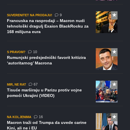
komentara
9
SUVERENITET NA PRODAJU!
Francuska na rasprodaji – Macron nudi
tehnološki dragulj Exaion BlackRocku za
168 milijuna eura
komentara
10
S PRAVOM?
Rumunjski predsjednički favorit kritizira
‘autoritarnog’ Macrona
komentara
67
MIR, NE RAT
Tisuće marširaju u Parizu protiv vojne
pomoći Ukrajini (VIDEO)
komentara
16
NA KOLJENIMA
Macron traži od Trumpa da uvede carine
Kini, ali ne i EU