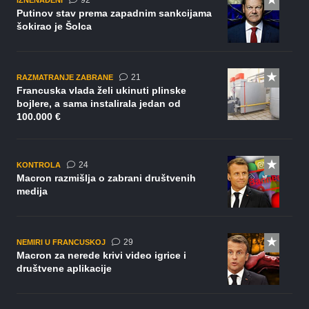
92
Putinov stav prema zapadnim sankcijama
šokirao je Šolca
komentar
21
RAZMATRANJE ZABRANE
Francuska vlada želi ukinuti plinske
bojlere, a sama instalirala jedan od
100.000 €
komentara
24
KONTROLA
Macron razmišlja o zabrani društvenih
medija
komentara
29
NEMIRI U FRANCUSKOJ
Macron za nerede krivi video igrice i
društvene aplikacije