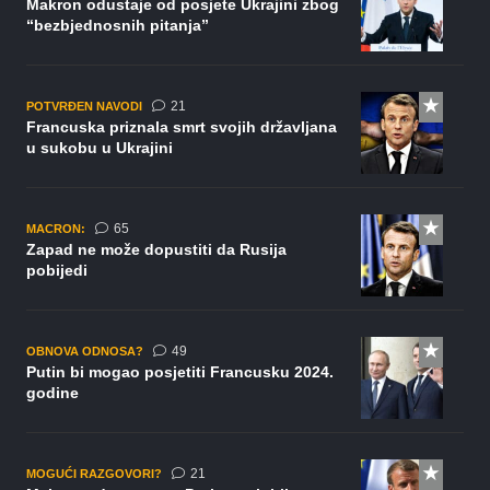
Makron odustaje od posjete Ukrajini zbog
“bezbjednosnih pitanja”
komentar
21
POTVRĐEN NAVODI
Francuska priznala smrt svojih državljana
u sukobu u Ukrajini
komentara
65
MACRON:
Zapad ne može dopustiti da Rusija
pobijedi
komentara
49
OBNOVA ODNOSA?
Putin bi mogao posjetiti Francusku 2024.
godine
komentar
21
MOGUĆI RAZGOVORI?