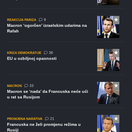
komentara
9
REAKCIJA PARIZA
Macron ‘ogorčen’ izraelskim udarima na
Rafah
komentara
36
KRIZA DEMOKRATIJE
EU u ozbiljnoj opasnosti
komentara
33
MACRON
Macron se ‘nada’ da Francuska neće ući
u rat sa Rusijom
komentar
21
PROMJENA NARATIVA
Francuska ne želi promjenu režima u
Rusiji