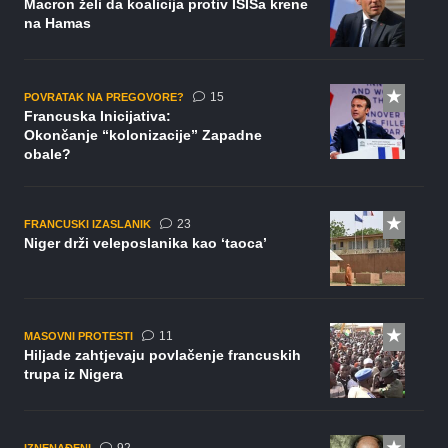
Macron želi da koalicija protiv ISISa krene
na Hamas
komentara
15
POVRATAK NA PREGOVORE?
Francuska Inicijativa:
Okončanje “kolonizacije” Zapadne
obale?
komentara
23
FRANCUSKI IZASLANIK
Niger drži veleposlanika kao ‘taoca’
komentara
11
MASOVNI PROTESTI
Hiljade zahtjevaju povlačenje francuskih
trupa iz Nigera
komentara
IZNENAĐENI