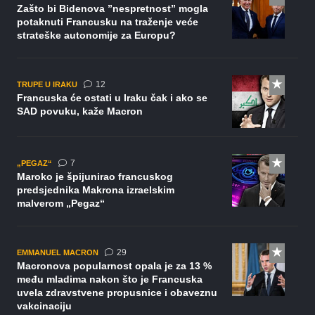
Zašto bi Bidenova ”nespretnost” mogla
potaknuti Francusku na traženje veće
strateške autonomije za Europu?
komentara
12
TRUPE U IRAKU
Francuska će ostati u Iraku čak i ako se
SAD povuku, kaže Macron
komentara
7
„PEGAZ“
Maroko je špijunirao francuskog
predsjednika Makrona izraelskim
malverom „Pegaz“
komentara
29
EMMANUEL MACRON
Macronova popularnost opala je za 13 %
među mladima nakon što je Francuska
uvela zdravstvene propusnice i obaveznu
vakcinaciju