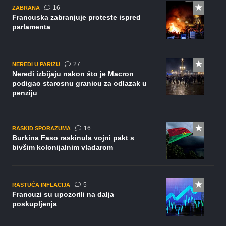
komentara
16
ZABRANA
Francuska zabranjuje proteste ispred
parlamenta
komentara
27
NEREDI U PARIZU
Neredi izbijaju nakon što je Macron
podigao starosnu granicu za odlazak u
penziju
komentara
16
RASKID SPORAZUMA
Burkina Faso raskinula vojni pakt s
bivšim kolonijalnim vladarom
komentara
5
RASTUĆA INFLACIJA
Francuzi su upozorili na dalja
poskupljenja