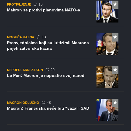
komentara
16
PROTIVLJENJE
Makron se protivi planovima NATO-a
komentara
13
MOGUĆA KAZNA
Prosvjednicima koji su kritizirali Macrona
prijeti zatvorska kazna
komentara
20
NEPOPULARNI ZAKON
Le Pen: Macron je napustio svoj narod
komentara
48
MACRON ODLUČNO
Macron: Francuska neće biti “vazal” SAD