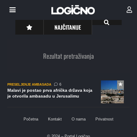
NAJČITANIJE
Rezultat pretraživanja
komentara
6
PRESELJENJE AMBASADA
Malavi je postao prva afrička država koja
je otvorila ambasadu u Jerusalimu
Početna
Kontakt
O nama
Privatnost
© 2024 – Portal Logično