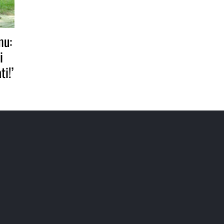
mu:
i
i!’