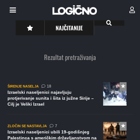
NAJČITANIJE
Rezultat pretraživanja
komentara
18
ŠIRENJE NASELJA
Izraelski naseljenici najavljuju
protjerivanje sunita i šita iz južne Sirije –
Cilj je Veliki Izrael
komentara
7
ZLOČIN SE NASTAVLJA
Izraelski naseljenici ubili 19-godišnjeg
Palestinca s američkim državljanstvom na