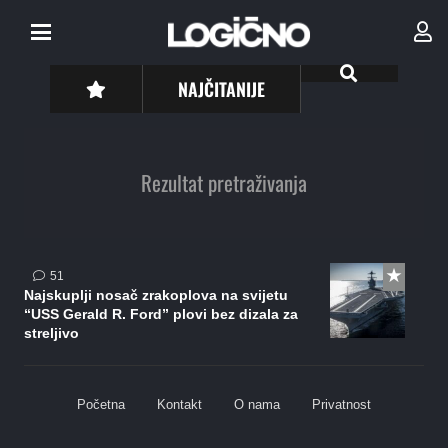
NAJČITANIJE
Rezultat pretraživanja
komentar
51
Najskuplji nosač zrakoplova na svijetu
“USS Gerald R. Ford” plovi bez dizala za
streljivo
Početna
Kontakt
O nama
Privatnost