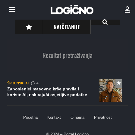
NAJČITANIJE
Rezultat pretraživanja
komentara
4
ŠPIJUNSKI AI
Zaposlenici masovno krše pravila i
koriste AI, riskirajući osjetljive podatke
Početna
Kontakt
O nama
Privatnost
© 2024 – Portal Logično