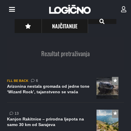
NAJČITANIJE
Rezultat pretraživanja
komentara
6
I'LL BE BACK
Arizonina nestala gromada od jedne tone
‘Wizard Rock’, tajanstveno se vraća
komentara
13
Kanjon Rakitnice – prirodna ljepota na
samo 30 km od Sarajeva