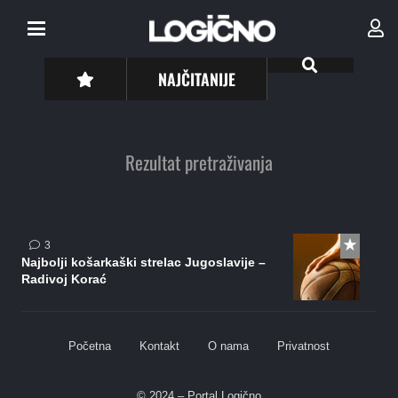
NAJČITANIJE
Rezultat pretraživanja
komentara
3
Najbolji košarkaški strelac Jugoslavije –
Radivoj Korać
Početna
Kontakt
O nama
Privatnost
© 2024 – Portal Logično