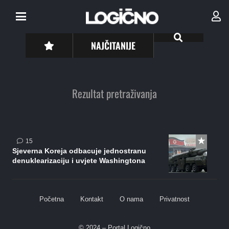
NAJČITANIJE
Rezultat pretraživanja
komentara
15
Sjeverna Koreja odbacuje jednostranu
denuklearizaciju i uvjete Washingtona
Početna
Kontakt
O nama
Privatnost
© 2024 – Portal Logično