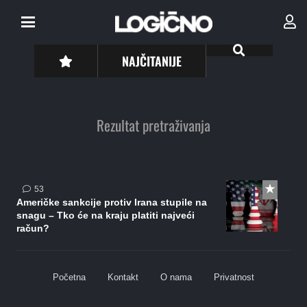
NAJČITANIJE
Rezultat pretraživanja
komentara
53
Američke sankcije protiv Irana stupile na
snagu – Tko će na kraju platiti najveći
račun?
Početna
Kontakt
O nama
Privatnost