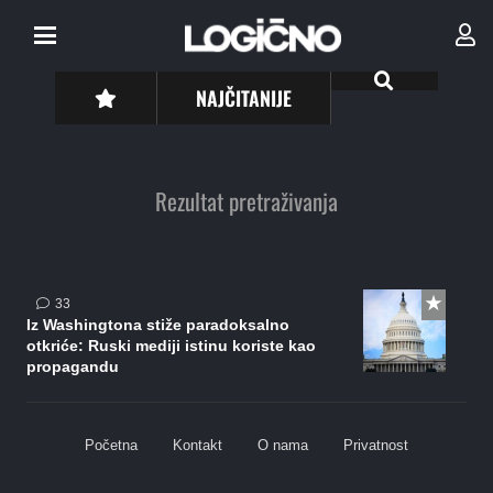
NAJČITANIJE
Rezultat pretraživanja
komentara
33
Iz Washingtona stiže paradoksalno
otkriće: Ruski mediji istinu koriste kao
propagandu
Početna
Kontakt
O nama
Privatnost