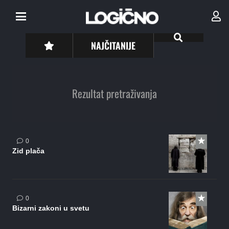
NAJČITANIJE
Rezultat pretraživanja
0
Zid plača
0
Bizarni zakoni u svetu