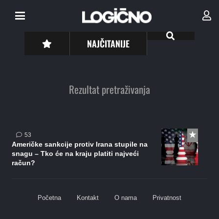
NAJČITANIJE
Rezultat pretraživanja
komentara
53
Američke sankcije protiv Irana stupile na
snagu – Tko će na kraju platiti najveći
račun?
Početna
Kontakt
O nama
Privatnost