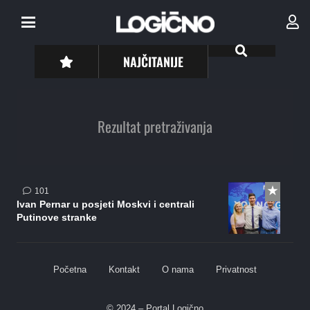
NAJČITANIJE
Rezultat pretraživanja
komentar
101
Ivan Pernar u posjeti Moskvi i centrali
Putinove stranke
Početna
Kontakt
O nama
Privatnost
© 2024 – Portal Logično