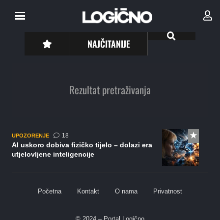
NAJČITANIJE
Rezultat pretraživanja
komentara
18
UPOZORENJE
AI uskoro dobiva fizičko tijelo – dolazi era
utjelovljene inteligencije
Početna
Kontakt
O nama
Privatnost
© 2024 – Portal Logično