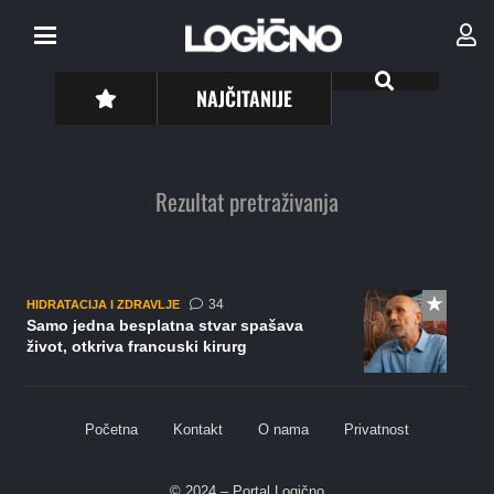
NAJČITANIJE
Rezultat pretraživanja
komentara
34
HIDRATACIJA I ZDRAVLJE
Samo jedna besplatna stvar spašava
život, otkriva francuski kirurg
Početna
Kontakt
O nama
Privatnost
© 2024 – Portal Logično