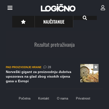
NAJČITANIJE
Rezultat pretraživanja
komentara
28
PAD PROIZVODNJE HRANE
Norveški gigant za proizvodnju đubriva
upozorava na glad zbog visokih cijena
gasa u Evropi
Početna
Kontakt
O nama
Privatnost