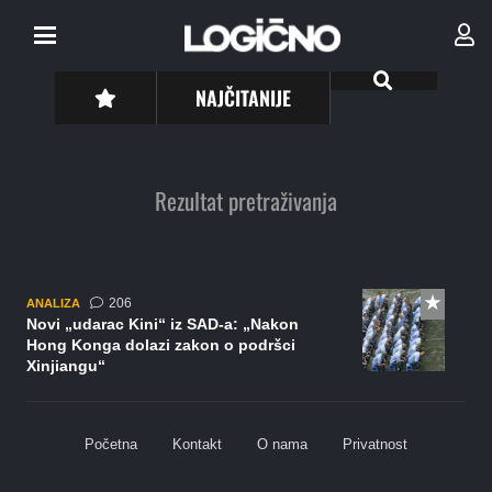
NAJČITANIJE
Rezultat pretraživanja
komentara
206
ANALIZA
Novi „udarac Kini“ iz SAD-a: „Nakon
Hong Konga dolazi zakon o podršci
Xinjiangu“
Početna
Kontakt
O nama
Privatnost