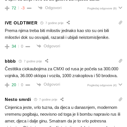
Odgovori
72
-3
Pogledaj odgovore
(9)
IVE OLDTIMER
7 godine prije
Prema njima treba biti milostiv jednako kao sto su oni bili
milostivi dok su osvajali, razarali i ubijali neistomisljenike.
Odgovori
34
0
bbbb
7 godine prije
Čestitika ciokaubojima za CMXI od rusa je počela sa 300.000
vojnika, 36.000 oklopa i vozila, 1000 zrakoplova i 50 brodova.
Odgovori
20
0
Pogledaj odgovore
(4)
Nesto smrdi
7 godine prije
Cinjenica jeste, vrlo tuzna, da djeca u danasnjem, modernom
vremenu pogibaju, neovisno od toga je li bombu napravio rus ili
amer, djeca i dalje ginu. Smatram da je to vrlo potresna