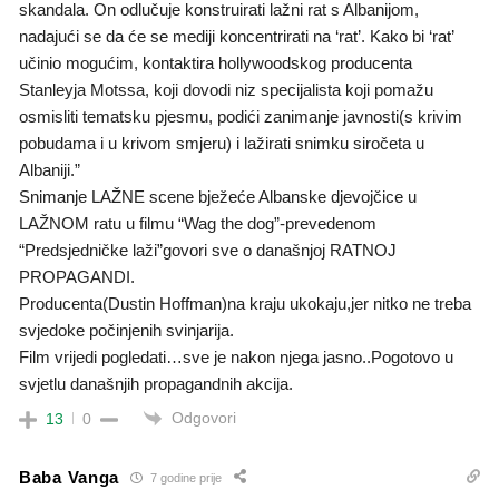
skandala. On odlučuje konstruirati lažni rat s Albanijom,
nadajući se da će se mediji koncentrirati na ‘rat’. Kako bi ‘rat’
učinio mogućim, kontaktira hollywoodskog producenta
Stanleyja Motssa, koji dovodi niz specijalista koji pomažu
osmisliti tematsku pjesmu, podići zanimanje javnosti(s krivim
pobudama i u krivom smjeru) i lažirati snimku siročeta u
Albaniji.”
Snimanje LAŽNE scene bježeće Albanske djevojčice u
LAŽNOM ratu u filmu “Wag the dog”-prevedenom
“Predsjedničke laži”govori sve o današnjoj RATNOJ
PROPAGANDI.
Producenta(Dustin Hoffman)na kraju ukokaju,jer nitko ne treba
svjedoke počinjenih svinjarija.
Film vrijedi pogledati…sve je nakon njega jasno..Pogotovo u
svjetlu današnjih propagandnih akcija.
Odgovori
13
0
Baba Vanga
7 godine prije