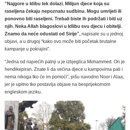
“Najgore u Idibu tek dolazi. Milijun djece koja su
raseljena čekaju nepoznatu sudbinu. Mogu umrijeti ili
ponovno biti raseljeni. Trebali biste ih podržati i biti uz
njih. Neka Allah blagoslovi u Idlibu svu djecu i obitelji.
Znamo da neće odustati od Sirije”,
napisale su u jednoj
objavi, a u drugoj “kako ovo može biti početak brutalne
kampanje u pokrajini”.
“Jedna od najvećih patnji u je izbjeglica Mohammed. On je
hendikepiran. Znate li da većina djece u kampovima pati i
nema nikoga tko će im pomoći”, pišu navodno Noor i Alaa,
jer je upitno tko postavlja objave na besprijekornom
engleskom jeziku.