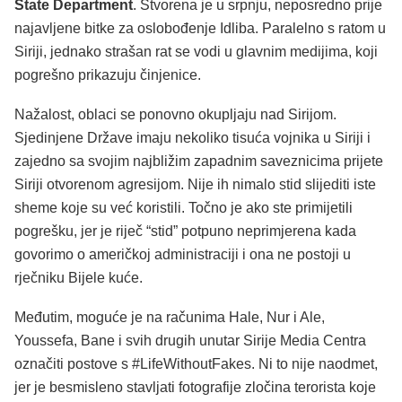
State Department
. Stvorena je u srpnju, neposredno prije
najavljene bitke za oslobođenje Idliba. Paralelno s ratom u
Siriji, jednako strašan rat se vodi u glavnim medijima, koji
pogrešno prikazuju činjenice.
Nažalost, oblaci se ponovno okupljaju nad Sirijom.
Sjedinjene Države imaju nekoliko tisuća vojnika u Siriji i
zajedno sa svojim najbližim zapadnim saveznicima prijete
Siriji otvorenom agresijom. Nije ih nimalo stid slijediti iste
sheme koje su već koristili. Točno je ako ste primijetili
pogrešku, jer je riječ “stid” potpuno neprimjerena kada
govorimo o američkoj administraciji i ona ne postoji u
rječniku Bijele kuće.
Međutim, moguće je na računima Hale, Nur i Ale,
Youssefa, Bane i svih drugih unutar Sirije Media Centra
označiti postove s #LifeWithoutFakes. Ni to nije naodmet,
jer je besmisleno stavljati fotografije zločina terorista koje