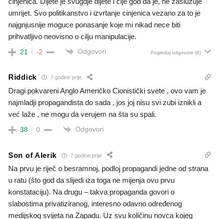
cinjenica. Dijete je svugdje dijete i cije god da je, ne zasluzuje
umrijet. Svo politikanstvo i izvrtanje cinjenica vezano za to je
najgnjusnije moguce ponasanje koje mi nikad nece biti
prihvatljivo neovisno o cilju manipulacije.
Odgovori
21
-2
Pogledaj odgovore
(6)
Riddick
7 godine prije
Dragi pokvareni Anglo Američko Cionistički svete , ovo vam je
najmladji propagandista do sada , jos joj nisu svi zubi iznikli a
već laže , ne mogu da verujem na šta su spali.
Odgovori
38
0
Son of Alerik
7 godine prije
Na prvu je riječ o besramnoj, podloj propagandi jedne od strana
u ratu (što god da slijedi iza toga ne mijenja ovu prvu
konstataciju). Na drugu – takva propaganda govori o
slabostima privatiziranog, interesno odavno određenog
medijskog svijeta na Zapadu. Uz svu količinu novca kojeg