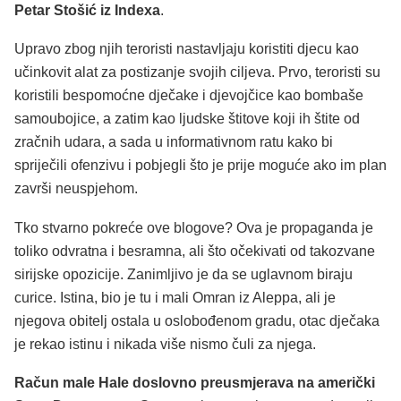
Petar Stošić iz Indexa
.
Upravo zbog njih teroristi nastavljaju koristiti djecu kao
učinkovit alat za postizanje svojih ciljeva. Prvo, teroristi su
koristili bespomoćne dječake i djevojčice kao bombaše
samoubojice, a zatim kao ljudske štitove koji ih štite od
zračnih udara, a sada u informativnom ratu kako bi
spriječili ofenzivu i pobjegli što je prije moguće ako im plan
završi neuspjehom.
Tko stvarno pokreće ove blogove? Ova je propaganda je
toliko odvratna i besramna, ali što očekivati od takozvane
sirijske opozicije. Zanimljivo je da se uglavnom biraju
curice. Istina, bio je tu i mali Omran iz Aleppa, ali je
njegova obitelj ostala u oslobođenom gradu, otac dječaka
je rekao istinu i nikada više nismo čuli za njega.
Račun male Hale doslovno preusmjerava na američki