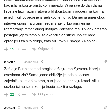
kao islamskog terorističkom napadu!!?) pa sve do dan danas i
hrpetine laži i lažnih ratova o bliskoistočnim procesima kojima
je jedini cilj povećanje izraelskog teritorija. Da nema američkog
intervencionizma u Siriji i regiji Izrael bi bio prisiljen na
razmatranje teritorijalnog ustupka Palestincima ili bi čak prestao
postojati (vjerovatno bi se okorjeli cionistički ubojice rađe
opredijelili za ovo drugo, zato su i roknuli svoga Y.Rabina).
Odgovori
15
0
davor
7 godine prije
Zašto je Bush onomad proglasio Siriju-Iran-Sjevernu Koreju
osovinom zla? Samo jedno obilježje je tada a i danas
zajedničko tim državama, a to je da ne priznaju Izrael. Ali u
udžbenicima se nitko nije trudio ulaziti u razloge.
Odgovori
22
0
zoran
7 godine prije