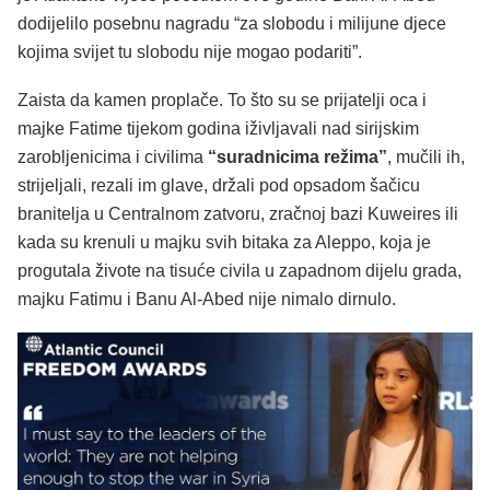
dodijelilo posebnu nagradu “za slobodu i milijune djece
kojima svijet tu slobodu nije mogao podariti”.
Zaista da kamen proplače. To što su se prijatelji oca i
majke Fatime tijekom godina iživljavali nad sirijskim
zarobljenicima i civilima
“suradnicima režima”
, mučili ih,
strijeljali, rezali im glave, držali pod opsadom šačicu
branitelja u Centralnom zatvoru, zračnoj bazi Kuweires ili
kada su krenuli u majku svih bitaka za Aleppo, koja je
progutala živote na tisuće civila u zapadnom dijelu grada,
majku Fatimu i Banu Al-Abed nije nimalo dirnulo.