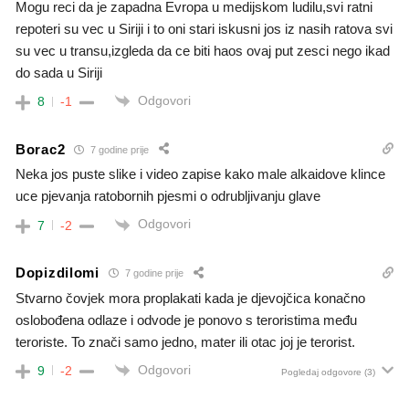
Mogu reci da je zapadna Evropa u medijskom ludilu,svi ratni
repoteri su vec u Siriji i to oni stari iskusni jos iz nasih ratova svi
su vec u transu,izgleda da ce biti haos ovaj put zesci nego ikad
do sada u Siriji
Odgovori
8
-1
Borac2
7 godine prije
Neka jos puste slike i video zapise kako male alkaidove klince
uce pjevanja ratobornih pjesmi o odrubljivanju glave
Odgovori
7
-2
Dopizdilomi
7 godine prije
Stvarno čovjek mora proplakati kada je djevojčica konačno
oslobođena odlaze i odvode je ponovo s teroristima među
teroriste. To znači samo jedno, mater ili otac joj je terorist.
Odgovori
9
-2
Pogledaj odgovore
(3)