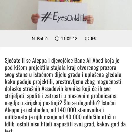
komentara
N. Babić
11.09.18
56
Sjećate li se Aleppa i djevojčice Bane Al-Abed koja je
pod kišom projektila stajala kraj otvorenog prozora
svog stana u istočnom dijelu grada i uplašena gledala
kako padaju projektili, prestravljena zbog mogućnosti
dolaska strašnih Assadovih krvnika koji će ih sve
strijeljati, spaliti i zatrpati u masovnim grobnicama
negdje u sirijskoj pustinji? Što se dogodilo? Istočni
Aleppo je oslobođen, od 140 000 stanovnika i
militanata je njih manje od 40 000 odlučilo otići u
Idlib, ostali nisu htjeli napustiti svoj grad, kakav god da
jest.