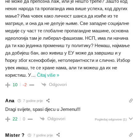
не може да препозна лаж, или је нешто треће? Зашто код
неких народа та пропаганда има више успеха, код других
мање? Има човек како личност шанса да изиће из те
матрице, и она да не делује њиме. Све западне социјалне
медије су част те глобалне пропагандне машине, основна
идеологија там је либерал-фашизам. НСП, има ли начина
да ти као јединка промениш ту политику? Немаш, најмање
да добијеш бан, ако живиш у ЕУ може да завршиш и у
ћорку због ксенофобије, нетолерантности и слично. Избор
увек имаш, те се хране нама, али ти можеш да их не
користиш. У
…
Čitaj više »
Odgovori
10
-2
Ana
7 godine prije
Dragi svijete, spasi djecu u Jemenu!!!
Odgovori
22
0
Pogledaj odgovore
(1)
Mister ?
7 godine prije