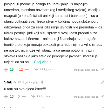
posjeduju (novac je poluga za upravljanje i s najboljim
umovima, talentima novinarskog i medijskog svijeta), medijski
magnati (u konačnici isti oni koji su usput i bankarski) nisu u
stanju potkupiti sve. Treća stvar – količina novca uloženog u
održavanje priča za senzibiliziranje javnosti nije presudna – još
uvijek postoje ljudi koji nisu spremni svoju čast prodati ni za
kakav novac. I četvrto – onima koji financiraju sve moguće
teorije urote koje moraju pokazati piramidu i njih na vrhu (mada
ne postoji, niti može vrh stajati, a da nema potpornih nižih
slojeva i baze) je jako stalo do percepcije javnosti, moraju je
uvjeriti da su oni
…
Čitaj više »
Odgovori
15
-12
Pogledaj odgovore
(2)
Staljin
7 godine prije
u ratu su sva djeca žrtve!!!
Odgovori
13
0
Pogledaj odgovore
(1)