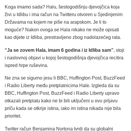
Koga imamo sada? Halu, šestogodišnju djevojčica koja
živi u Idlibu i ima račun na Twitteru otvoren u Sjedinjenim
Državama na kojem ne piše na arapskom. Je li to
moguće? Nakon ovoga se Hala nikako ne može opisati
kao dijete iz Idliba, prestravljeno zbog nadolazećeg rata.
“Ja se zovem Hala, imam 6 godina i iz Idliba sam”
, stoji
i naslovnoj objavi u kojoj šestogodišnja djevojčica recitira
ispred hrpe ruševina.
Ne zna se sigurno jesu li BBC, Huffington Post, BuzzFeed
i Radio Liberty među pretplatnicima Hale. Izgleda da su
BBC, Huffington Post, BuzzFeed i Radio Liberty upravo
otkazali pretplatu kako ne bi bili uključeni u ovu prljavu
priču kada se otkrije istina, iako im istina nikada nije bila
prioritet.
Twitter račun Benjamina Nortona tvrdi da su globalni