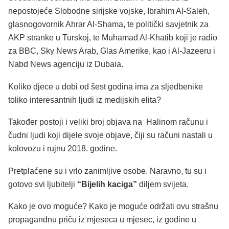
nepostojeće Slobodne sirijske vojske, Ibrahim Al-Saleh,
glasnogovornik Ahrar Al-Shama, te politički savjetnik za
AKP stranke u Turskoj, te Muhamad Al-Khatib koji je radio
za BBC, Sky News Arab, Glas Amerike, kao i Al-Jazeeru i
Nabd News agenciju iz Dubaia.
Koliko djece u dobi od šest godina ima za sljedbenike
toliko interesantnih ljudi iz medijskih elita?
Također postoji i veliki broj objava na Halinom računu i
čudni ljudi koji dijele svoje objave, čiji su računi nastali u
kolovozu i rujnu 2018. godine.
Pretplaćene su i vrlo zanimljive osobe. Naravno, tu su i
gotovo svi ljubitelji
“Bijelih kaciga”
diljem svijeta.
Kako je ovo moguće? Kako je moguće održati ovu strašnu
propagandnu priču iz mjeseca u mjesec, iz godine u