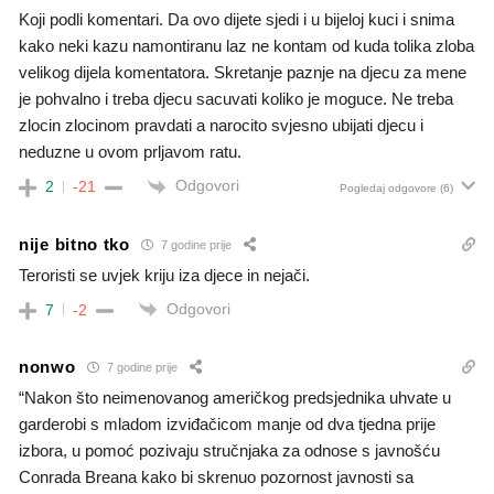
Koji podli komentari. Da ovo dijete sjedi i u bijeloj kuci i snima
kako neki kazu namontiranu laz ne kontam od kuda tolika zloba
velikog dijela komentatora. Skretanje paznje na djecu za mene
je pohvalno i treba djecu sacuvati koliko je moguce. Ne treba
zlocin zlocinom pravdati a narocito svjesno ubijati djecu i
neduzne u ovom prljavom ratu.
Odgovori
2
-21
Pogledaj odgovore
(6)
nije bitno tko
7 godine prije
Teroristi se uvjek kriju iza djece in nejači.
Odgovori
7
-2
nonwo
7 godine prije
“Nakon što neimenovanog američkog predsjednika uhvate u
garderobi s mladom izviđačicom manje od dva tjedna prije
izbora, u pomoć pozivaju stručnjaka za odnose s javnošću
Conrada Breana kako bi skrenuo pozornost javnosti sa