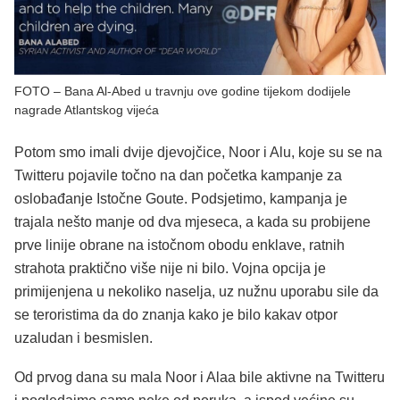
FOTO – Bana Al-Abed u travnju ove godine tijekom dodijele
nagrade Atlantskog vijeća
Potom smo imali dvije djevojčice, Noor i Alu, koje su se na
Twitteru pojavile točno na dan početka kampanje za
oslobađanje Istočne Goute. Podsjetimo, kampanja je
trajala nešto manje od dva mjeseca, a kada su probijene
prve linije obrane na istočnom obodu enklave, ratnih
strahota praktično više nije ni bilo. Vojna opcija je
primijenjena u nekoliko naselja, uz nužnu uporabu sile da
se teroristima da do znanja kako je bilo kakav otpor
uzaludan i besmislen.
Od prvog dana su mala Noor i Alaa bile aktivne na Twitteru