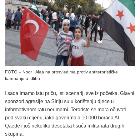
FOTO – Noor i Alaa na prosvjedima protiv antiterorističke
kampanje u Idlibu
I sada imamo istu priču, isti scenarij, sve iz početka. Glavni
sponzori agresije na Siriju su u korištenju djece u
informativnom ratu neumorni. Teroriste se mora očuvati
pod svaku cijenu, iako govorimo o 10 000 boraca Al-
Qaede i još nekoliko desetaka tisuća militanata drugih
skupina.