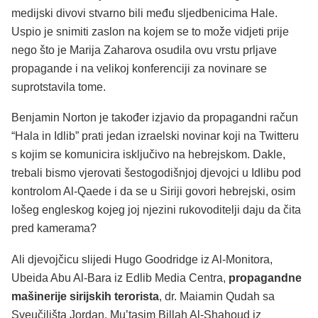
medijski divovi stvarno bili među sljedbenicima Hale.
Uspio je snimiti zaslon na kojem se to može vidjeti prije
nego što je Marija Zaharova osudila ovu vrstu prljave
propagande i na velikoj konferenciji za novinare se
suprotstavila tome.
Benjamin Norton je također izjavio da propagandni račun
“Hala in Idlib” prati jedan izraelski novinar koji na Twitteru
s kojim se komunicira isključivo na hebrejskom. Dakle,
trebali bismo vjerovati šestogodišnjoj djevojci u Idlibu pod
kontrolom Al-Qaede i da se u Siriji govori hebrejski, osim
lošeg engleskog kojeg joj njezini rukovoditelji daju da čita
pred kamerama?
Ali djevojčicu slijedi Hugo Goodridge iz Al-Monitora,
Ubeida Abu Al-Bara iz Edlib Media Centra,
propagandne
mašinerije sirijskih terorista
, dr. Maiamin Qudah sa
Sveučilišta Jordan, Mu’tasim Billah Al-Shahoud iz