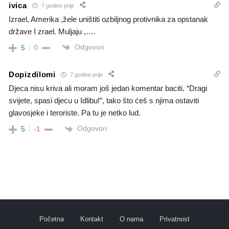
ivica
7 godine prije
Izrael, Amerika ,žele uništiti ozbiljnog protivnika za opstanak
države I zrael. Muljaju ,….
Odgovori
5
0
Dopizdilomi
7 godine prije
Djeca nisu kriva ali moram još jedan komentar baciti. “Dragi
svijete, spasi djecu u Idlibu!”, tako što ćeš s njima ostaviti
glavosjeke i teroriste. Pa tu je netko lud.
Odgovori
5
-1
Početna
Kontakt
O nama
Privatnost