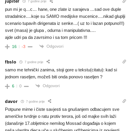
jupiter
7 godine prije
pun mi je q…c… hane, one zlate iz sarajeva …sad ove duple
stradalnice….koje su SAMO medijske mucenice….nikad gluplji
scenario tupavih dirigenata iz senke…( uz to i lazan potpuno!!!)
svet (masa) je glupa , odurna i manipulativna….
ajde udri pa da zavrsimo i sa tom pricom !!!
Odgovori
16
-3
fbslo
7 godine prije
samo me tehnički zanima, stoji gore u tekstu(citatu): kad si
jednom raseljen, možeš biti onda ponovo raseljen ?
Odgovori
6
0
davor
7 godine prije
Potpune mirne i čiste savjesti sa gnušanjem odbacujem sve
američke tvrdnje o ratu protiv terora, još od majke svih laži
(današnje 17.obljetnice nemilog Mossad događaja o kojem
naša vlastita djeca uče u službenim udžbenicima iz povijesti