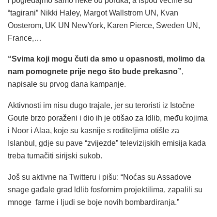
i pogledajmo samo neke od poruka, a ispod većine su
“tagirani” Nikki Haley, Margot Wallstrom UN, Kvan
Oosterom, UK UN NewYork, Karen Pierce, Sweden UN,
France,…
“Svima koji mogu čuti da smo u opasnosti, molimo da
nam pomognete prije nego što bude prekasno”
,
napisale su prvog dana kampanje.
Aktivnosti im nisu dugo trajale, jer su teroristi iz Istočne
Goute brzo poraženi i dio ih je otišao za Idlib, među kojima
i Noor i Alaa, koje su kasnije s roditeljima otišle za
Islanbul, gdje su pave “zvijezde” televizijskih emisija kada
treba tumačiti sirijski sukob.
Još su aktivne na Twitteru i pišu: “Noćas su Assadove
snage gađale grad ldlib fosfornim projektilima, zapalili su
mnoge farme i ljudi se boje novih bombardiranja.”