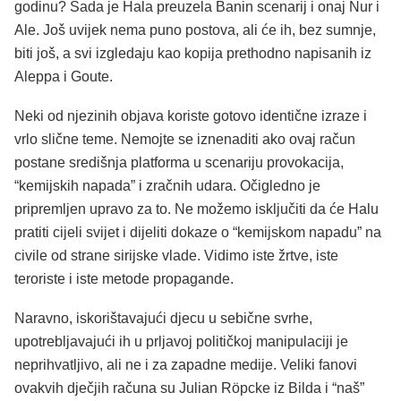
godinu? Sada je Hala preuzela Banin scenarij i onaj Nur i
Ale. Još uvijek nema puno postova, ali će ih, bez sumnje,
biti još, a svi izgledaju kao kopija prethodno napisanih iz
Aleppa i Goute.
Neki od njezinih objava koriste gotovo identične izraze i
vrlo slične teme. Nemojte se iznenaditi ako ovaj račun
postane središnja platforma u scenariju provokacija,
“kemijskih napada” i zračnih udara. Očigledno je
pripremljen upravo za to. Ne možemo isključiti da će Halu
pratiti cijeli svijet i dijeliti dokaze o “kemijskom napadu” na
civile od strane sirijske vlade. Vidimo iste žrtve, iste
teroriste i iste metode propagande.
Naravno, iskorištavajući djecu u sebične svrhe,
upotrebljavajući ih u prljavoj političkoj manipulaciji je
neprihvatljivo, ali ne i za zapadne medije. Veliki fanovi
ovakvih dječjih računa su Julian Röpcke iz Bilda i “naš”