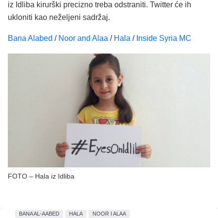
iz Idliba kirurški precizno treba odstraniti. Twitter će ih
ukloniti kao neželjeni sadržaj.
Bana Alabed
/
Noor and Alaa
/
Hala
/
Inside Syria MC
FOTO – Hala iz Idliba
BANA AL-AABED
HALA
NOOR I ALAA