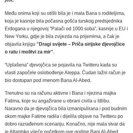
Među onima koji su otišli bila je i mala Bana s roditeljima,
koja je kasnije bila počasna gošća turskog predsjednika
Erdogana u njegovoj “Palači od 1000 soba”, kasnije u EU i
New Yorku, gdje je bila zvijezda na prijemima, a čak je
objavila knjigu
“Dragi svijete – Priča sirijske djevojčice
o ratu i molitvi za mir”
.
“Uplašena” djevojčica se pojavila na Twitteru kada su
vlasti započele oslobođenje Aleppa. Čudan lažni račun je
bio dostupan pod imenom Bana Al-Abed.
Trenutno su na računu aktivne i Bana i njezina majka
Fatima, koje su angažirane u obrani civila u Idlibu.
Naravno da je djevojčica bila izmanipulirana i pod budnim
okom majke Fatime radila i dijelila objave na Twitteru po
dobro razrađenom scenariju. Konačno, nije mala stvar da
je Atlantsko vijeće početkom ove godine Bani Al-Abed