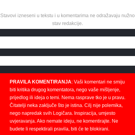
Stavovi izneseni u tekstu i u komentarima ne odražavaju nužno
stav redakcije.
PRAVILA KOMENTIRANJA
: Vaši komentari ne smiju
biti kritika drugog komentatora, nego vaše mišljenje,
prijedlog ili ideja o temi. Nema rasprave tko je u pravu.
Čitatelji neka zaključe što je istina. Cilj nije polemika,
nego napredak svih Logičara. Inspiracija, umjesto
uvjeravanja. Ako nemate ideju, ne komentirajte. Ne
budete li respektirali pravila, biti će te blokirani.