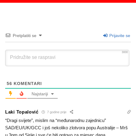
Pretplatiti se
Prijavite se
3000
56
KOMENTARI
Najstariji
Laki Topalović
7 godine prije
“Dragi svijete”, mislim na “međunarodnu zajednicu”
SAD/EU/UK/GCC i još nekoliko zlotvora popu Australije – Mrš
u 3pm od Sirije i sve će biti gotovo za mjesec dana.