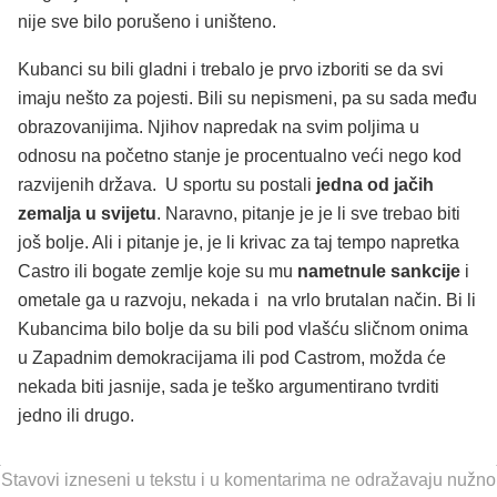
nije sve bilo porušeno i uništeno.
Kubanci su bili gladni i trebalo je prvo izboriti se da svi
imaju nešto za pojesti. Bili su nepismeni, pa su sada među
obrazovanijima. Njihov napredak na svim poljima u
odnosu na početno stanje je procentualno veći nego kod
razvijenih država. U sportu su postali
jedna od jačih
zemalja u svijetu
. Naravno, pitanje je je li sve trebao biti
još bolje. Ali i pitanje je, je li krivac za taj tempo napretka
Castro ili bogate zemlje koje su mu
nametnule sankcije
i
ometale ga u razvoju, nekada i na vrlo brutalan način. Bi li
Kubancima bilo bolje da su bili pod vlašću sličnom onima
u Zapadnim demokracijama ili pod Castrom, možda će
nekada biti jasnije, sada je teško argumentirano tvrditi
jedno ili drugo.
Stavovi izneseni u tekstu i u komentarima ne odražavaju nužno