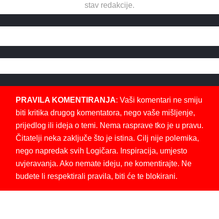
stav redakcije.
PRAVILA KOMENTIRANJA
: Vaši komentari ne smiju
biti kritika drugog komentatora, nego vaše mišljenje,
prijedlog ili ideja o temi. Nema rasprave tko je u pravu.
Čitatelji neka zaključe što je istina. Cilj nije polemika,
nego napredak svih Logičara. Inspiracija, umjesto
uvjeravanja. Ako nemate ideju, ne komentirajte. Ne
budete li respektirali pravila, biti će te blokirani.