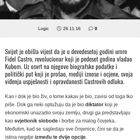
Logic
26.11.16
0
Svijet je obišla vijest da je u devedesetoj godini umro
Fidel Castro, revolucionar koji je pedeset godina vladao
Kubom. Uz osvrt na njegove biografske podatke i
politički put koji je prošao, mediji iznose i ocjene, svoja
viđenja uspješnosti i opravdanosti Castrovih odluka.
Kao i dok je bio živ, o tome kakav je bio, zavisi od toga tko
piše. Dok ga neki optužuju da je bio
diktator
koji je
ekonomski unazadio svoju zemlju, drugi ga predstavljaju
kao
svjetionik slobode
i borbe za malog čovjeka.
Međutim, kad se sagledaju sve činjenice, čini se da je
istina negdje
između te dvije opcije
.