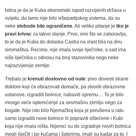
Istina je da je Kuba ekonomski ispod razvijenih država u
svijetu, da tamo nije bilo višepartijskog sistema, da su
neke
slobode bile ograničene
. Ali veliko pitanje je
tko je
pravi krivac
za takvo stanje. Prvo, ono što se zaboravlja,
to je da je Kuba do dolaska Castra na vlast bila na dnu
siromaštva. Recimo, nije imala svoje liječnike, a sad ima
više liječnika u odnosu na broj stanovnika nego neke
najrazvijenije zemlje.
Trebalo je
krenuti doslovno od nule
: prvo dovesti strane
doktore koji će obrazovati domaće, pa stvoriti obrazovne
ustanove, izgraditi bolnice, nabaviti opremu… To je bilo
mnogo veće opterećenje za siromašnu zemlju nego za
bogate. Nije isto bilo Njemačkoj koja je porušena u ratu
samo izgraditi nove bolnice ili popraviti oštećene i Kubi
koja nije imala ništa. Nijemci su do izgradnje novih bolnica
mogli liječiti i po kućama i šatorima, imali su kadar za to. I