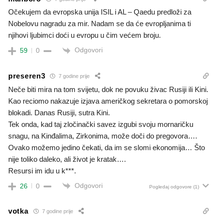
Očekujem da evropska unija ISIL i AL – Qaedu predloži za
Nobelovu nagradu za mir. Nadam se da će evropljanima ti
njihovi ljubimci doći u evropu u čim većem broju.
Odgovori
59
0
preseren3
7 godine prije
Neče biti mira na tom svijetu, dok ne povuku živac Rusiji ili Kini.
Kao reciomo nakazuje izjava američkog sekretara o pomorskoj
blokadi. Danas Rusiji, sutra Kini.
Tek onda, kad taj zločinački savez izgubi svoju mornaričku
snagu, na Kinđalima, Zirkonima, može doči do pregovora….
Ovako možemo jedino čekati, da im se slomi ekonomija… Što
nije toliko daleko, ali život je kratak….
Resursi im idu u k***.
Odgovori
26
0
Pogledaj odgovore
(1)
votka
7 godine prije