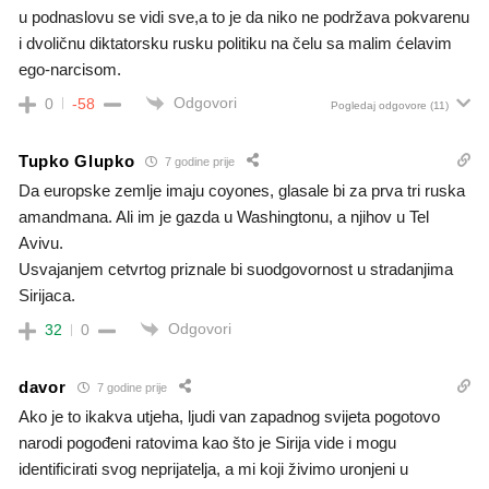
u podnaslovu se vidi sve,a to je da niko ne podržava pokvarenu
i dvoličnu diktatorsku rusku politiku na čelu sa malim ćelavim
ego-narcisom.
Odgovori
0
-58
Pogledaj odgovore
(11)
Tupko Glupko
7 godine prije
Da europske zemlje imaju coyones, glasale bi za prva tri ruska
amandmana. Ali im je gazda u Washingtonu, a njihov u Tel
Avivu.
Usvajanjem cetvrtog priznale bi suodgovornost u stradanjima
Sirijaca.
Odgovori
32
0
davor
7 godine prije
Ako je to ikakva utjeha, ljudi van zapadnog svijeta pogotovo
narodi pogođeni ratovima kao što je Sirija vide i mogu
identificirati svog neprijatelja, a mi koji živimo uronjeni u