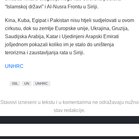
“Islamskoj državi” i Al-Nusra Frontu u Siriji.
Kina, Kuba, Egipat i Pakistan nisu htjeli sudjelovati u ovom
cirkusu, dok su zemlje Europske unije, Ukrajina, Gruzija,
Saudijska Arabija, Katar i Ujedinjeni Arapski Emirati
jošjednom pokazali koliko im je stalo do uništenja
terorizma i zaustavljanja rata u Siriji.
UNHRC
ISIL
UN
UNHRC
Stavovi izneseni u tekstu i u komentarima ne odražavaju nužno
stav redakcije.