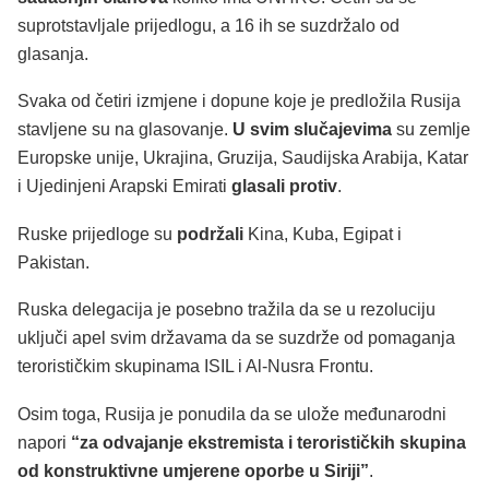
suprotstavljale prijedlogu, a 16 ih se suzdržalo od
glasanja.
Svaka od četiri izmjene i dopune koje je predložila Rusija
stavljene su na glasovanje.
U svim slučajevima
su zemlje
Europske unije, Ukrajina, Gruzija, Saudijska Arabija, Katar
i Ujedinjeni Arapski Emirati
glasali protiv
.
Ruske prijedloge su
podržali
Kina, Kuba, Egipat i
Pakistan.
Ruska delegacija je posebno tražila da se u rezoluciju
uključi apel svim državama da se suzdrže od pomaganja
terorističkim skupinama ISIL i Al-Nusra Frontu.
Osim toga, Rusija je ponudila da se ulože međunarodni
napori
“za odvajanje ekstremista i terorističkih skupina
od konstruktivne umjerene oporbe u Siriji”
.