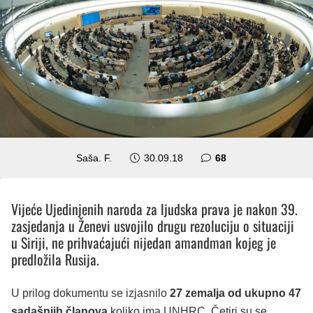
komentara
Saša. F.
30.09.18
68
Vijeće Ujedinjenih naroda za ljudska prava je nakon 39.
zasjedanja u Ženevi usvojilo drugu rezoluciju o situaciji
u Siriji, ne prihvaćajući nijedan amandman kojeg je
predložila Rusija.
U prilog dokumentu se izjasnilo
27 zemalja od ukupno 47
sadašnjih članova
koliko ima UNHRC. Četiri su se