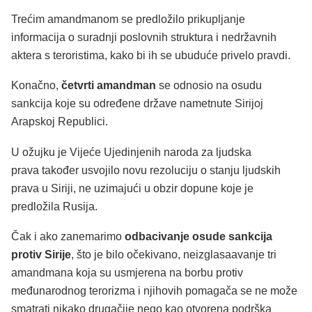
Trećim amandmanom se predložilo prikupljanje
informacija o suradnji poslovnih struktura i nedržavnih
aktera s ​​teroristima, kako bi ih se ubuduće privelo pravdi.
Konačno,
četvrti amandman
se odnosio na osudu
sankcija koje su određene države nametnute Sirijoj
Arapskoj Republici.
U ožujku je Vijeće Ujedinjenih naroda za ljudska
prava također usvojilo novu rezoluciju o stanju ljudskih
prava u Siriji, ne uzimajući u obzir dopune koje je
predložila Rusija.
Čak i ako zanemarimo
odbacivanje osude sankcija
protiv Sirije
, što je bilo očekivano, neizglasaavanje tri
amandmana koja su usmjerena na borbu protiv
međunarodnog terorizma i njihovih pomagača se ne može
smatrati nikako drugačije nego kao otvorena podrška