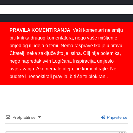
PRAVILA KOMENTIRANJA
: Vaši komentari ne smiju
biti kritika drugog komentatora, nego vaše mišljenje,
prijedlog ili ideja o temi. Nema rasprave tko je u pravu.
Čitatelji neka zaključe što je istina. Cilj nije polemika,
nego napredak svih Logičara. Inspiracija, umjesto
uvjeravanja. Ako nemate ideju, ne komentirajte. Ne
budete li respektirali pravila, biti će te blokirani.
Pretplatiti se
Prijavite se