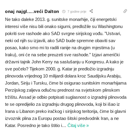
onaj najgl.....veći Dalton
7 godine prije
Ne tako daleke 2013. g. sunitske monarhije, čiji energetski
interesi više nisu bili onako sigurni, predložile su Washingtonu
pokriti sve rashode ako SAD svrgne sirijskog vođu. ”Ustvari,
neki od njih su izjavili, ako SAD bude spremne obaviti sav
posao, kako smo mi to radili ranije na drugim mjestima (u
Iraku), oni će na sebe preuzeti sve rashode.” Izjavi američki
državni tajnik John Kerry na saslušanju u Kongresu. A kako je
sve počelo? Tijekom 2000. g. Katar je predložio izgradnju
plinovoda vrijednog 10 milijardi dolara kroz Saudijsku Arabiju,
Jordan, Siriju i Tursku, čime bi osigurao sunitskim monarhijama
Perzijskog zaljeva odlučnu prednost na svjetskom plinskom
tržištu. Assad je odbio potpisati suglasnost o izgradnji plinovoda
te se opredijelio za izgradnju drugog plinovoda, koji bi išao iz
Irana u Libanon preko iračkog i sirijskog teritorija, čime bi glavni
izvoznik plina za Europu postao šitski predvodnik Iran, a ne
Katar. Posredno je tako štitio i
…
Čitaj više »