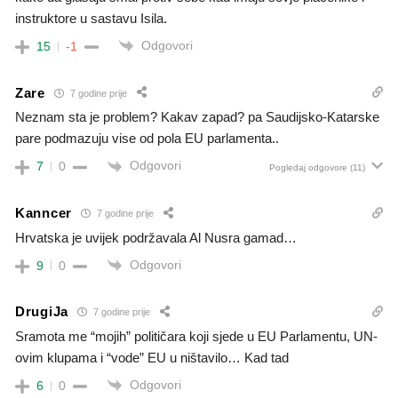
instruktore u sastavu Isila.
Odgovori
15
-1
Zare
7 godine prije
Neznam sta je problem? Kakav zapad? pa Saudijsko-Katarske
pare podmazuju vise od pola EU parlamenta..
Odgovori
7
0
Pogledaj odgovore
(11)
Kanncer
7 godine prije
Hrvatska je uvijek podržavala Al Nusra gamad…
Odgovori
9
0
DrugiJa
7 godine prije
Sramota me “mojih” političara koji sjede u EU Parlamentu, UN-
ovim klupama i “vode” EU u ništavilo… Kad tad
Odgovori
6
0