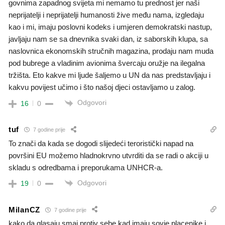
govnima zapadnog svijeta mi nemamo tu prednost jer naši
neprijatelji i neprijatelji humanosti žive među nama, izgledaju
kao i mi, imaju poslovni kodeks i umjeren demokratski nastup,
javljaju nam se sa dnevnika svaki dan, iz saborskih klupa, sa
naslovnica ekonomskih stručnih magazina, prodaju nam muda
pod bubrege a vladinim avionima švercaju oružje na ilegalna
tržišta. Eto kakve mi ljude šaljemo u UN da nas predstavljaju i
kakvu povijest učimo i što našoj djeci ostavljamo u zalog.
Odgovori
16
0
tuf
7 godine prije
To znači da kada se dogodi slijedeći teroristički napad na
površini EU možemo hladnokrvno utvrditi da se radi o akciji u
skladu s odredbama i preporukama UNHCR-a.
Odgovori
19
0
MilanCZ
7 godine prije
kako da glasaju smai protiv sebe kad imaju sovje placenike i