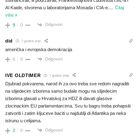
sufinancirali, ili podržavali, Frankenštajnova čudovišta ISIL-a i
Al Kaide, stvorena u laboratorijama Mosada i CIA-e.
…
Čitaj
više »
Odgovori
9
0
did
7 godine prije
američka i evropska demokracija
Odgovori
0
0
IVE OLDTIMER
7 godine prije
Djubrad pokvarena, narod ih za ovo treba sve redom nagraditi
na slijedecim izborima samo budale mogu na slijedecim
izborima glasati u Hrvatskoj za HDZ ili davati glasove
zlocinackim EU parlamentarcima. Svu tu bagru treba pohapsiti
zatvoriti i zatim kljuceve baciti u najdublji di Atlantika pa neka
istrunu u celijama.
Odgovori
2
0