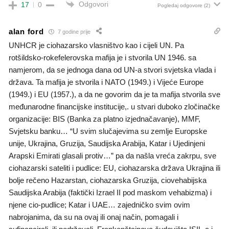
Odgovori
17
0
Pogledaj odgovore
(2)
alan ford
7 godine prije
UNHCR je ciohazarsko vlasništvo kao i cijeli UN. Pa
rotšildsko-rokefelerovska mafija je i stvorila UN 1946. sa
namjerom, da se jednoga dana od UN-a stvori svjetska vlada i
država. Ta mafija je stvorila i NATO (1949.) i Vijeće Europe
(1949.) i EU (1957.), a da ne govorim da je ta mafija stvorila sve
međunarodne financijske institucije,. u stvari duboko zločinačke
organizacije: BIS (Banka za platno izjednačavanje), MMF,
Svjetsku banku… “U svim slučajevima su zemlje Europske
unije, Ukrajina, Gruzija, Saudijska Arabija, Katar i Ujedinjeni
Arapski Emirati glasali protiv…” pa da našla vreća zakrpu, sve
ciohazarski sateliti i pudlice: EU, ciohazarska država Ukrajina ili
bolje rečeno Hazarstan, ciohazarska Gruzija, ciovehabijska
Saudijska Arabija (faktički Izrael II pod maskom vehabizma) i
njene cio-pudlice; Katar i UAE… zajedničko svim ovim
nabrojanima, da su na ovaj ili onaj način, pomagali i