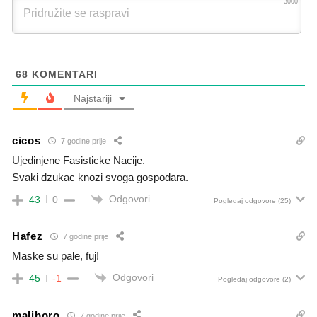
3000
68
KOMENTARI
Najstariji
cicos
7 godine prije
Ujedinjene Fasisticke Nacije.
Svaki dzukac knozi svoga gospodara.
Odgovori
43
0
Pogledaj odgovore
(25)
Hafez
7 godine prije
Maske su pale, fuj!
Odgovori
45
-1
Pogledaj odgovore
(2)
maliboro
7 godine prije