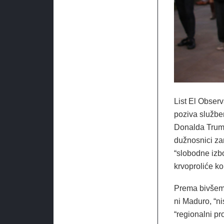
List El Obser
poziva službe
Donalda Trump
dužnosnici za
“slobodne izbo
krvoproliće k
Prema bivšem 
ni Maduro, “ni
“regionalni pr