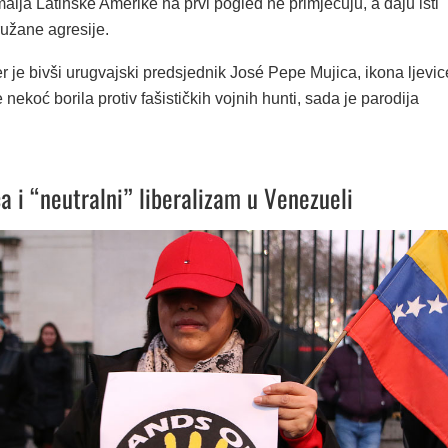
alja Latinske Amerike na prvi pogled ne primjećuju, a daju isti
ružane agresije.
er je bivši urugvajski predsjednik José Pepe Mujica, ikona ljevic
e nekoć borila protiv fašističkih vojnih hunti, sada je parodija
a i “neutralni” liberalizam u Venezueli