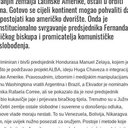
anjih zemalja Latinske Amerike, ostali u orbiti
a. Gotovo se cijeli kontinent mogao pohvaliti d
 postojati kao američko dvorište. Onda je
 institucionalno svrgavanje predsjednika Fernanda
ličkog biskupa i promicatelja komunističke
oslobođenja.
liminiran i bivši predsjednik Hondurasa Manuel Zelaya, kojem j
 što je podržavao projekt ALBA, ideju Huga Chaveza o integracij
ske Amerike. Pravosudnim, izbornim i medijskim manipulacijam
u Washingtona vratili Argentina i Brazil, a Ekvador je nominaln
nika Rafaela Corree, ali se pokazalo da je novi predsjednik
io kukavičje jaje i prijevara biračkog tijela. Trenutno su u Južn
četiri zemlje ostale slobodne i suverene u donošenju odluka,
ove vlade moraju nestati. To su Venezuela, Bolivija, Nikaragva 
, nije uvijek nužno posezati za oružjem. Postoje i metode koje