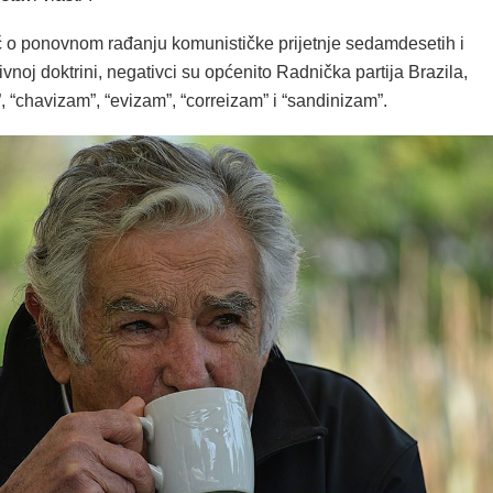
eč o ponovnom rađanju komunističke prijetnje sedamdesetih i
ivnoj doktrini, negativci su općenito Radnička partija Brazila,
, “chavizam”, “evizam”, “correizam” i “sandinizam”.