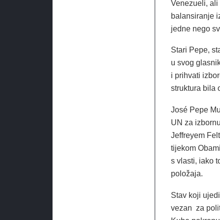
Venezueli, ali
balansiranje i
jedne nego sv
Stari Pepe, st
u svog glasni
i prihvati iz
struktura bila
José Pepe Muj
UN za izbornu 
Jeffreyem Fel
tijekom Obami
s vlasti, iako 
položaja.
Stav koji ujed
vezan za polit