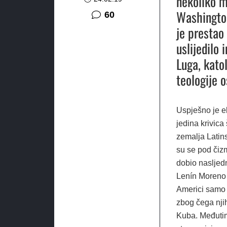
nekoliko m
Washington
komentara
60
je prestao
uslijedilo
Luga, kato
teologije 
Uspješno je e
jedina krivica
zemalja Latin
su se pod čizm
dobio nasljed
Lenín Moreno b
Americi samo 
zbog čega njih
Kuba. Međutim