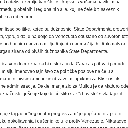
 u kontekstu zemlje kao što je Urugvaj s vođama naviklim na
zmeđu globalnih i regionalnih sila, koji ne žele biti saveznik
ih sila odjednom.
ari lisac politike, kojeg su dužnosnici State Departmenta pretvori
ka, vjeruje da je najbolje da Venezuela odustane od suverenitet
bore pod punim nadzorom Ujedinjenih naroda čija bi diplomatska
 organizirana od bivših dužnosnika State Departmenta.
ica vrlo dobro zna da bi u slučaju da Caracas prihvati ponudu
misiju imenovao tajništvo za političke poslove na čelu s
tmanom, bivšim američkim državnim tajnikom za Bliski istok
ne administracije. Dakle, manje zlo za Mujicu je da Maduro od
to znači isto rješenje koje bi očistilo sve “chaviste” s vladajućih
injuje taj jadni “regionalni progresizam” je pupčanom vrpcom
iku opkoljavanja i gušenja koju je protiv Venezuele, Nikaragve 