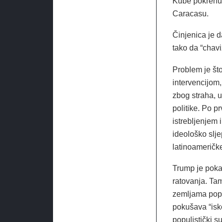
Kube pokrenuo
Caracasu.
Činjenica je d
tako da “chav
Problem je što
intervencijom,
zbog straha, u
politike. Po p
istrebljenjem 
ideološko slje
latinoameričk
Trump je poka
ratovanja. Tam
zemljama poput
pokušava “iskor
populistički su