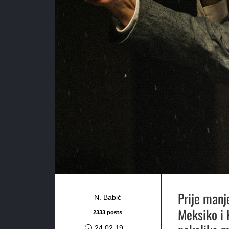
Prije manj
N. Babić
Meksiko i 
2333 posts
24.02.19