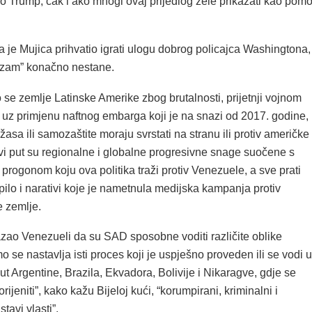
 Trump, čak i ako mnogi ovaj prijedlog žele prikazati kao pom
a je Mujica prihvatio igrati ulogu dobrog policajca Washingtona,
izam” konačno nestane.
 se zemlje Latinske Amerike zbog brutalnosti, prijetnji vojnom
 uz primjenu naftnog embarga koji je na snazi od 2017. godine,
žasa ili samozaštite moraju svrstati na stranu ili protiv američke
rvi put su regionalne i globalne progresivne snage suočene s
i progonom koju ova politika traži protiv Venezuele, a sve prati
pilo i narativi koje je nametnula medijska kampanja protiv
e zemlje.
zao Venezueli da su SAD sposobne voditi različite oblike
o se nastavlja isti proces koji je uspješno proveden ili se vodi u
 Argentine, Brazila, Ekvadora, Bolivije i Nikaragve, gdje se
ijeniti”, kako kažu Bijeloj kući, “korumpirani, kriminalni i
stavi vlasti”.