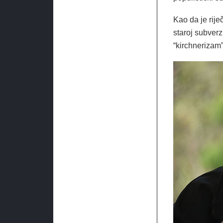
Kao da je rij
staroj subverz
“kirchnerizam”