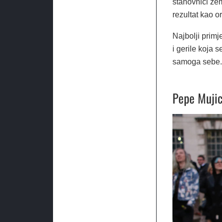
stanovnici zem
rezultat kao o
Najbolji primj
i gerile koja s
samoga sebe.
Pepe Mujic