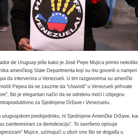
vador de Uruguay piše kako je José Pepe Mujica primio nekolik
nika američkog State Departmenta koji su mu govorili o namjeri
a da intervenira u Venezueli. U tim razgovorima su američki
molili Pepea da se zauzme da “chavisti” u Venezueli prihvate
re”, što je elegantan način da se odreknu moći i izbjegnu
ontraproduktivno za Sjedinjene Države i Venezuelu.
urugvajskom predsjedniku, ni Sjedinjene Američke Države, ka
su zainteresirani za demokraciju”. To savršeno opisuje
ogresizam” Mujice, uzimajući u obzir ono što se događa u