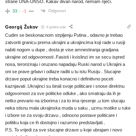
strane UNA-UNSO. Kakav divan narod, nemam riječi.
Odgovori
33
-1
Georgij Žukov
8 godine prije
Cudim se beskonacnom strpljenju Putina , odavno je trebao
zatvoriti granicu prema ukrajini a ukrajincima koji rade u rusiji
nabiti nogom u dupe , dosta je vise amnestiranja gradjana
ukrajine od odgovornosti .Fasisti i kvislinzi im se secu ispred
nosa, teroriziraju i oruzano napadaju Ruski narod u Ukrajini a
oni se prave grbavi i odlaze raditi u tu istu Rusiju . Slucajne
drzave poput ukrajine treba konacno i definitivno poceti
kaznjavati .Ukrajinci su birali svoje politicare i snose direktnu
odgovornost za sve politicke odluke , ako smatraju da ih je
netko prevario na izborima i za to ima rjesenje ,u tom slucaju
neka stisnu mala ukrajinska muda u saku , uzmu motike u ruke
i izbore se za svoju drzavu , odnosno postave politicare i
politiku koja ce ih dostojno i razumno predstavljati .
P.S. To vrijedi za sve slucajne drzave u koje ubrajam i novo