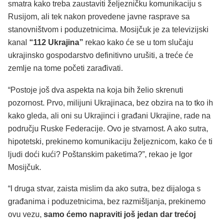
smatra kako treba zaustaviti željezničku komunikaciju s
Rusijom, ali tek nakon provedene javne rasprave sa
stanovništvom i poduzetnicima. Mosijčuk je za televizijski
kanal
“112 Ukrajina”
rekao kako će se u tom slučaju
ukrajinsko gospodarstvo definitivno urušiti, a treće će
zemlje na tome početi zarađivati.
“Postoje još dva aspekta na koja bih želio skrenuti
pozornost. Prvo, milijuni Ukrajinaca, bez obzira na to tko ih
kako gleda, ali oni su Ukrajinci i građani Ukrajine, rade na
području Ruske Federacije. Ovo je stvarnost. A ako sutra,
hipotetski, prekinemo komunikaciju željeznicom, kako će ti
ljudi doći kući? Poštanskim paketima?”, rekao je Igor
Mosijčuk.
“I druga stvar, zaista mislim da ako sutra, bez dijaloga s
građanima i poduzetnicima, bez razmišljanja, prekinemo
ovu vezu,
samo ćemo napraviti još jedan dar trećoj