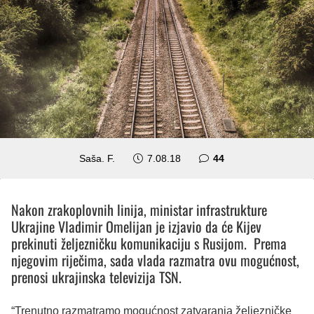
komentara
Saša. F.
7.08.18
44
Nakon zrakoplovnih linija, ministar infrastrukture
Ukrajine Vladimir Omelijan je izjavio da će Kijev
prekinuti željezničku komunikaciju s Rusijom. Prema
njegovim riječima, sada vlada razmatra ovu mogućnost,
prenosi ukrajinska televizija TSN.
“Trenutno razmatramo mogućnost zatvaranja željezničke