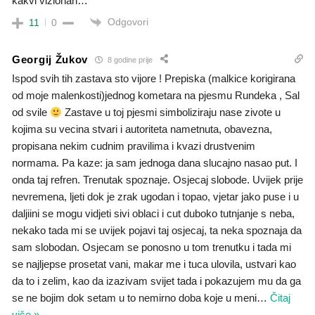
kakvi vizionari…
Odgovori
11
0
Georgij Žukov
8 godine prije
Ispod svih tih zastava sto vijore ! Prepiska (malkice korigirana
od moje malenkosti)jednog kometara na pjesmu Rundeka , Sal
od svile
Zastave u toj pjesmi simboliziraju nase zivote u
kojima su vecina stvari i autoriteta nametnuta, obavezna,
propisana nekim cudnim pravilima i kvazi drustvenim
normama. Pa kaze: ja sam jednoga dana slucajno nasao put. I
onda taj refren. Trenutak spoznaje. Osjecaj slobode. Uvijek prije
nevremena, ljeti dok je zrak ugodan i topao, vjetar jako puse i u
daljiini se mogu vidjeti sivi oblaci i cut duboko tutnjanje s neba,
nekako tada mi se uvijek pojavi taj osjecaj, ta neka spoznaja da
sam slobodan. Osjecam se ponosno u tom trenutku i tada mi
se najljepse prosetat vani, makar me i tuca ulovila, ustvari kao
da to i zelim, kao da izazivam svijet tada i pokazujem mu da ga
se ne bojim dok setam u to nemirno doba koje u meni
…
Čitaj
više »