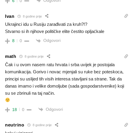
Odgovori
6
0
Ivan
8 godine prije
Ukrajinci idu u Rusiju zarađivati za kruh?!?
Stvarno si ih njihove političke elite čestito opljaćkale
Odgovori
8
0
math
8 godine prije
Čak i u ovom nasem ratu hrvata i srba uvijek je postojala
komunikacija. Gorivo i novac mjenjali su ruke bez poteskoca,
principi su uslijed tih visih interesa stavljani sa strane. Tak da
danas imamo i velike domoljube (sada gospodarstvenike) koji
su se zbrinuli na taj način.
Odgovori
18
0
neutrino
8 godine prije