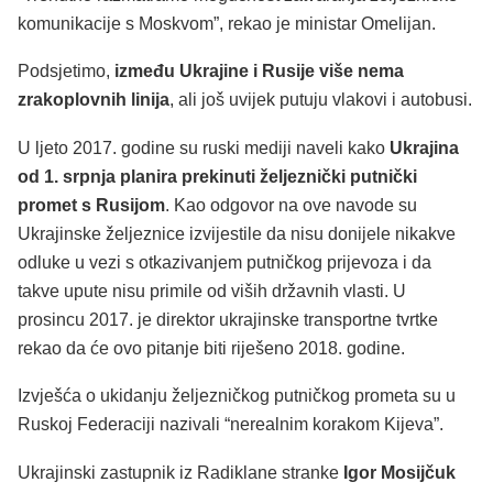
komunikacije s Moskvom”, rekao je ministar Omelijan.
Podsjetimo,
između Ukrajine i Rusije više nema
zrakoplovnih linija
, ali još uvijek putuju vlakovi i autobusi.
U ljeto 2017. godine su ruski mediji naveli kako
Ukrajina
od 1. srpnja planira prekinuti željeznički putnički
promet s Rusijom
. Kao odgovor na ove navode su
Ukrajinske željeznice izvijestile da nisu donijele nikakve
odluke u vezi s otkazivanjem putničkog prijevoza i da
takve upute nisu primile od viših državnih vlasti. U
prosincu 2017. je direktor ukrajinske transportne tvrtke
rekao da će ovo pitanje biti riješeno 2018. godine.
Izvješća o ukidanju željezničkog putničkog prometa su u
Ruskoj Federaciji nazivali “nerealnim korakom Kijeva”.
Ukrajinski zastupnik iz Radiklane stranke
Igor Mosijčuk