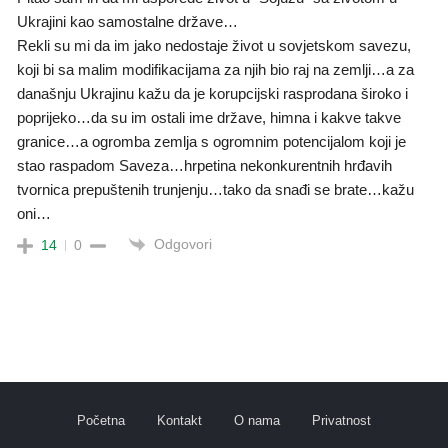
Ukrajini kao samostalne države…
Rekli su mi da im jako nedostaje život u sovjetskom savezu,
koji bi sa malim modifikacijama za njih bio raj na zemlji…a za
današnju Ukrajinu kažu da je korupcijski rasprodana široko i
poprijeko…da su im ostali ime države, himna i kakve takve
granice…a ogromba zemlja s ogromnim potencijalom koji je
stao raspadom Saveza…hrpetina nekonkurentnih hrđavih
tvornica prepuštenih trunjenju…tako da snađi se brate…kažu
oni…
Odgovori
14
0
Početna
Kontakt
O nama
Privatnost