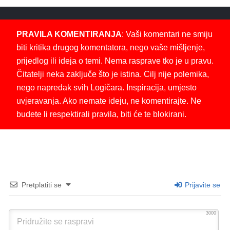
PRAVILA KOMENTIRANJA
: Vaši komentari ne smiju
biti kritika drugog komentatora, nego vaše mišljenje,
prijedlog ili ideja o temi. Nema rasprave tko je u pravu.
Čitatelji neka zaključe što je istina. Cilj nije polemika,
nego napredak svih Logičara. Inspiracija, umjesto
uvjeravanja. Ako nemate ideju, ne komentirajte. Ne
budete li respektirali pravila, biti će te blokirani.
Pretplatiti se
Prijavite se
3000