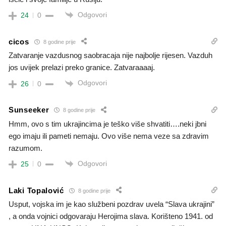
Odgovori
24
0
cicos
8 godine prije
Zatvaranje vazdusnog saobracaja nije najbolje rijesen. Vazduh
jos uvijek prelazi preko granice. Zatvaraaaaj.
Odgovori
26
0
Sunseeker
8 godine prije
Hmm, ovo s tim ukrajincima je teško više shvatiti….neki jbni
ego imaju ili pameti nemaju. Ovo više nema veze sa zdravim
razumom.
Odgovori
25
0
Laki Topalović
8 godine prije
Usput, vojska im je kao službeni pozdrav uvela “Slava ukrajini”
, a onda vojnici odgovaraju Herojima slava. Korišteno 1941. od