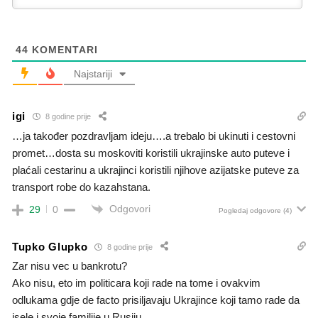
44
KOMENTARI
Najstariji
igi
8 godine prije
…ja također pozdravljam ideju….a trebalo bi ukinuti i cestovni
promet…dosta su moskoviti koristili ukrajinske auto puteve i
plaćali cestarinu a ukrajinci koristili njihove azijatske puteve za
transport robe do kazahstana.
Odgovori
29
0
Pogledaj odgovore
(4)
Tupko Glupko
8 godine prije
Zar nisu vec u bankrotu?
Ako nisu, eto im politicara koji rade na tome i ovakvim
odlukama gdje de facto prisiljavaju Ukrajince koji tamo rade da
isele i svoje familije u Rusiju.