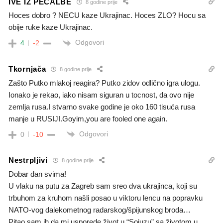
IVE IZ PECALBE
8 godine prije
Hoces dobro ? NECU kaze Ukrajinac. Hoces ZLO? Hocu sa
obije ruke kaze Ukrajinac.
Odgovori
4
-2
Tkornjača
8 godine prije
Zašto Putko mlakoj reagira? Putko zidov odlično igra ulogu.
Ionako je rekao, iako nisam siguran u tocnost, da ovo nije
zemlja rusa.I stvarno svake godine je oko 160 tisuća rusa
manje u RUSIJI.Goyim,you are fooled one again.
Odgovori
0
-10
Nestrpljivi
8 godine prije
Dobar dan svima!
U vlaku na putu za Zagreb sam sreo dva ukrajinca, koji su
trbuhom za kruhom našli posao u viktoru lencu na popravku
NATO-vog dalekometnog radarskog/špijunskog broda…
Pitao sam ih da mi usporede život u “Sojuzu” sa životom u