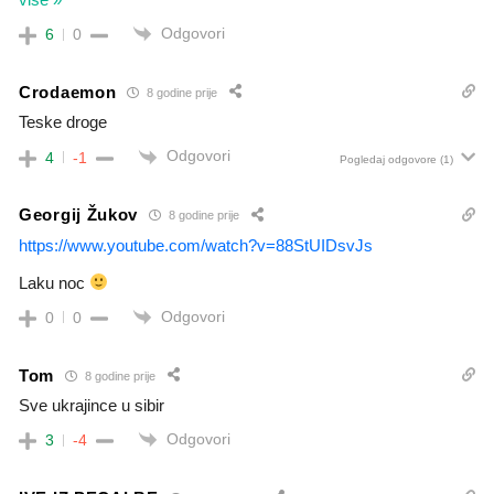
Odgovori
6
0
Crodaemon
8 godine prije
Teske droge
Odgovori
4
-1
Pogledaj odgovore
(1)
Georgij Žukov
8 godine prije
https://www.youtube.com/watch?v=88StUIDsvJs
Laku noc
Odgovori
0
0
Tom
8 godine prije
Sve ukrajince u sibir
Odgovori
3
-4