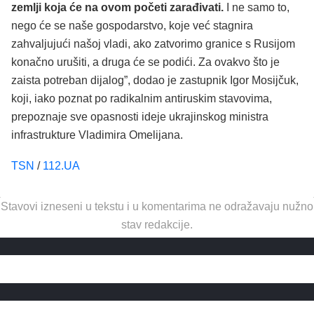
zemlji koja će na ovom početi zarađivati.
I ne samo to,
nego će se naše gospodarstvo, koje već stagnira
zahvaljujući našoj vladi, ako zatvorimo granice s Rusijom
konačno urušiti, a druga će se podići. Za ovakvo što je
zaista potreban dijalog”, dodao je zastupnik Igor Mosijčuk,
koji, iako poznat po radikalnim antiruskim stavovima,
prepoznaje sve opasnosti ideje ukrajinskog ministra
infrastrukture Vladimira Omelijana.
TSN
/
112.UA
Stavovi izneseni u tekstu i u komentarima ne odražavaju nužno
stav redakcije.