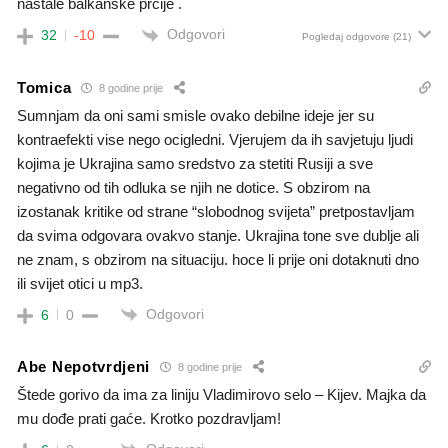
nastale balkanske prcije .
Odgovori
32
-10
Pogledaj odgovore
(21)
Tomica
8 godine prije
Sumnjam da oni sami smisle ovako debilne ideje jer su
kontraefekti vise nego ocigledni. Vjerujem da ih savjetuju ljudi
kojima je Ukrajina samo sredstvo za stetiti Rusiji a sve
negativno od tih odluka se njih ne dotice. S obzirom na
izostanak kritike od strane “slobodnog svijeta” pretpostavljam
da svima odgovara ovakvo stanje. Ukrajina tone sve dublje ali
ne znam, s obzirom na situaciju. hoce li prije oni dotaknuti dno
ili svijet otici u mp3.
Odgovori
6
0
Abe Nepotvrdjeni
8 godine prije
Štede gorivo da ima za liniju Vladimirovo selo – Kijev. Majka da
mu dođe prati gaće. Krotko pozdravljam!