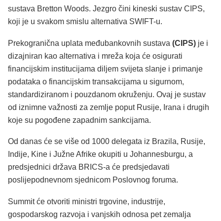
sustava Bretton Woods. Jezgro čini kineski sustav CIPS,
koji je u svakom smislu alternativa SWIFT-u.
Prekogranična uplata međubankovnih sustava
(CIPS)
je i
dizajniran kao alternativa i mreža koja će osigurati
financijskim institucijama diljem svijeta slanje i primanje
podataka o financijskim transakcijama u sigurnom,
standardiziranom i pouzdanom okruženju. Ovaj je sustav
od iznimne važnosti za zemlje poput Rusije, Irana i drugih
koje su pogođene zapadnim sankcijama.
Od danas će se više od 1000 delegata iz Brazila, Rusije,
Indije, Kine i Južne Afrike okupiti u Johannesburgu, a
predsjednici država BRICS-a će predsjedavati
poslijepodnevnom sjednicom Poslovnog foruma.
Summit će otvoriti ministri trgovine, industrije,
gospodarskog razvoja i vanjskih odnosa pet zemalja