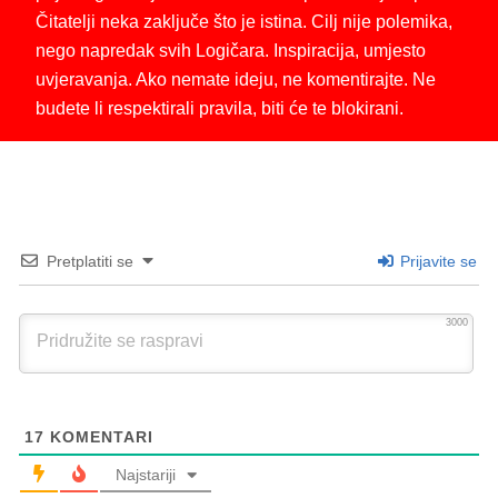
Čitatelji neka zaključe što je istina. Cilj nije polemika,
nego napredak svih Logičara. Inspiracija, umjesto
uvjeravanja. Ako nemate ideju, ne komentirajte. Ne
budete li respektirali pravila, biti će te blokirani.
Pretplatiti se
Prijavite se
3000
17
KOMENTARI
Najstariji