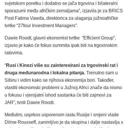
svjetskom poretku i dodatno se jača trgovina i bilateralni
sporazumi među afričkim zemaljama”, izjavila je za BRICS
Post Fatima Vawda, direktorica za ulaganja južnoafričke
tvrtke “27four Investment Managers”.
Dawie Roodt, glavni ekonomist tvrtke “Efficient Group”,
izjavio je kako će fokus summita ipak biti na trgovinskim
ratovima.
“
Rusi i Kinezi više su zainteresirani za trgovinski rat i
druga međunarodna i lokalna pitanja.
Trenutno sam u
Sibiru i vidim kako se njihova ekonomija bori. Također,
vlastiti ekonomski problemi u Južnoj Africi znače da nismo
u fokusu i vjerojatni ishod sastanka će biti zajmovi za
JAR”, tvrdi Dawie Roodt.
Međutim, usprkos usporenom rastu Rusije i smjeni vlade
Dilme Rousseff, zanimljivo je da skupina i dalje nastavlja s