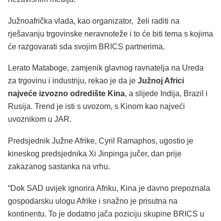
Južnoafrička vlada, kao organizator, želi raditi na
rješavanju trgovinske neravnoteže i to će biti tema s kojima
će razgovarati sda svojim BRICS partnerima.
Lerato Mataboge, zamjenik glavnog ravnatelja na Ureda
za trgovinu i industriju, rekao je da je
Južnoj Africi
najveće izvozno odredište Kina
, a slijede Indija, Brazil i
Rusija. Trend je isti s uvozom, s Kinom kao najveći
uvoznikom u JAR.
Predsjednik Južne Afrike, Cyril Ramaphos, ugostio je
kineskog predsjednika Xi Jinpinga jučer, dan prije
zakazanog sastanka na vrhu.
“Dok SAD uvijek ignorira Afriku, Kina je davno prepoznala
gospodarsku ulogu Afrike i snažno je prisutna na
kontinentu. To je dodatno jača poziciju skupine BRICS u