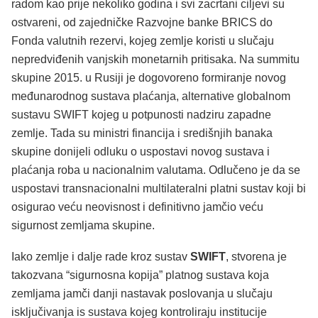
radom kao prije nekoliko godina i svi zacrtani ciljevi su
ostvareni, od zajedničke Razvojne banke BRICS do
Fonda valutnih rezervi, kojeg zemlje koristi u slučaju
nepredviđenih vanjskih monetarnih pritisaka. Na summitu
skupine 2015. u Rusiji je dogovoreno formiranje novog
međunarodnog sustava plaćanja, alternative globalnom
sustavu SWIFT kojeg u potpunosti nadziru zapadne
zemlje. Tada su ministri financija i središnjih banaka
skupine donijeli odluku o uspostavi novog sustava i
plaćanja roba u nacionalnim valutama. Odlučeno je da se
uspostavi transnacionalni multilateralni platni sustav koji bi
osigurao veću neovisnost i definitivno jamčio veću
sigurnost zemljama skupine.
Iako zemlje i dalje rade kroz sustav
SWIFT
, stvorena je
takozvana “sigurnosna kopija” platnog sustava koja
zemljama jamči danji nastavak poslovanja u slučaju
isključivanja is sustava kojeg kontroliraju institucije