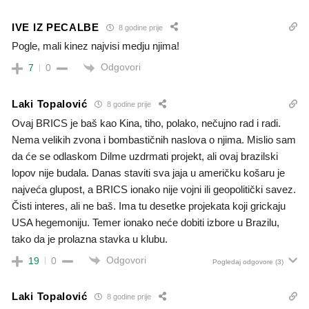
IVE IZ PECALBE
8 godine prije
Pogle, mali kinez najvisi medju njima!
Odgovori
7
0
Laki Topalović
8 godine prije
Ovaj BRICS je baš kao Kina, tiho, polako, nečujno rad i radi.
Nema velikih zvona i bombastičnih naslova o njima. Mislio sam
da će se odlaskom Dilme uzdrmati projekt, ali ovaj brazilski
lopov nije budala. Danas staviti sva jaja u američku košaru je
najveća glupost, a BRICS ionako nije vojni ili geopolitički savez.
Čisti interes, ali ne baš. Ima tu desetke projekata koji grickaju
USA hegemoniju. Temer ionako neće dobiti izbore u Brazilu,
tako da je prolazna stavka u klubu.
Odgovori
19
0
Pogledaj odgovore
(3)
Laki Topalović
8 godine prije