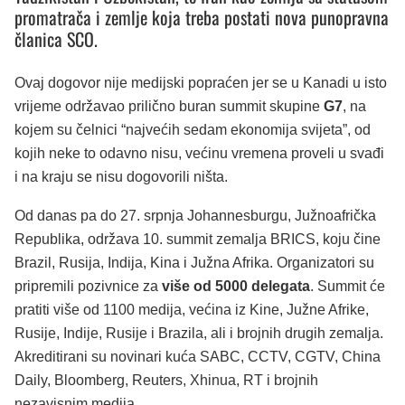
promatrača i zemlje koja treba postati nova punopravna
članica SCO.
Ovaj dogovor nije medijski popraćen jer se u Kanadi u isto
vrijeme održavao prilično buran summit skupine
G7
, na
kojem su čelnici “najvećih sedam ekonomija svijeta”, od
kojih neke to odavno nisu, većinu vremena proveli u svađi
i na kraju se nisu dogovorili ništa.
Od danas pa do 27. srpnja Johannesburgu, Južnoafrička
Republika, održava 10. summit zemalja BRICS, koju čine
Brazil, Rusija, Indija, Kina i Južna Afrika. Organizatori su
pripremili pozivnice za
više od 5000 delegata
. Summit će
pratiti više od 1100 medija, većina iz Kine, Južne Afrike,
Rusije, Indije, Rusije i Brazila, ali i brojnih drugih zemalja.
Akreditirani su novinari kuća SABC, CCTV, CGTV, China
Daily, Bloomberg, Reuters, Xhinua, RT i brojnih
nezavisnim medija.