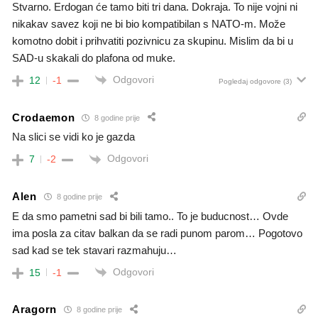
Stvarno. Erdogan će tamo biti tri dana. Dokraja. To nije vojni ni
nikakav savez koji ne bi bio kompatibilan s NATO-m. Može
komotno dobit i prihvatiti pozivnicu za skupinu. Mislim da bi u
SAD-u skakali do plafona od muke.
Odgovori
12
-1
Pogledaj odgovore
(3)
Crodaemon
8 godine prije
Na slici se vidi ko je gazda
Odgovori
7
-2
Alen
8 godine prije
E da smo pametni sad bi bili tamo.. To je buducnost… Ovde
ima posla za citav balkan da se radi punom parom… Pogotovo
sad kad se tek stavari razmahuju…
Odgovori
15
-1
Aragorn
8 godine prije