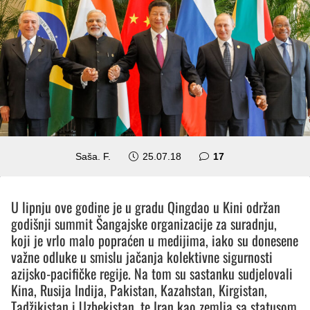
komentara
Saša. F.
25.07.18
17
U lipnju ove godine je u gradu Qingdao u Kini održan
godišnji summit Šangajske organizacije za suradnju,
koji je vrlo malo popraćen u medijima, iako su donesene
važne odluke u smislu jačanja kolektivne sigurnosti
azijsko-pacifičke regije. Na tom su sastanku sudjelovali
Kina, Rusija Indija, Pakistan, Kazahstan, Kirgistan,
Tadžikistan i Uzbekistan, te Iran kao zemlja sa statusom