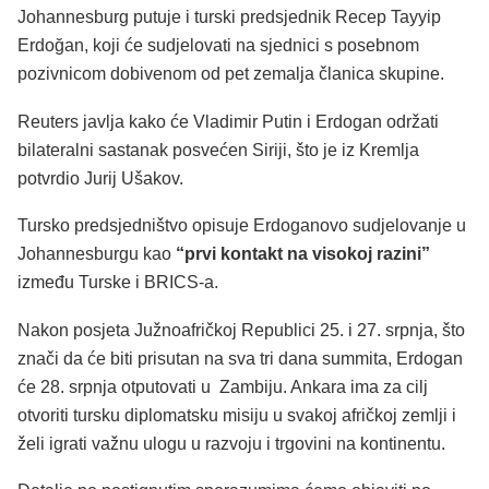
Johannesburg putuje i turski predsjednik Recep Tayyip
Erdoğan, koji će sudjelovati na sjednici s posebnom
pozivnicom dobivenom od pet zemalja članica skupine.
Reuters javlja kako će Vladimir Putin i Erdogan održati
bilateralni sastanak posvećen Siriji, što je iz Kremlja
potvrdio Jurij Ušakov.
Tursko predsjedništvo opisuje Erdoganovo sudjelovanje u
Johannesburgu kao
“prvi kontakt na visokoj razini”
između Turske i BRICS-a.
Nakon posjeta Južnoafričkoj Republici 25. i 27. srpnja, što
znači da će biti prisutan na sva tri dana summita, Erdogan
će 28. srpnja otputovati u Zambiju. Ankara ima za cilj
otvoriti tursku diplomatsku misiju u svakoj afričkoj zemlji i
želi igrati važnu ulogu u razvoju i trgovini na kontinentu.