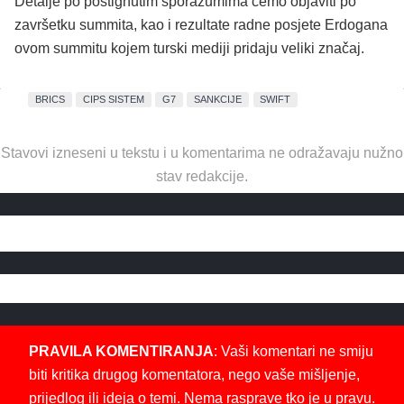
Detalje po postignutim sporazumima ćemo objaviti po
završetku summita, kao i rezultate radne posjete Erdogana
ovom summitu kojem turski mediji pridaju veliki značaj.
BRICS
CIPS SISTEM
G7
SANKCIJE
SWIFT
Stavovi izneseni u tekstu i u komentarima ne odražavaju nužno
stav redakcije.
PRAVILA KOMENTIRANJA
: Vaši komentari ne smiju
biti kritika drugog komentatora, nego vaše mišljenje,
prijedlog ili ideja o temi. Nema rasprave tko je u pravu.