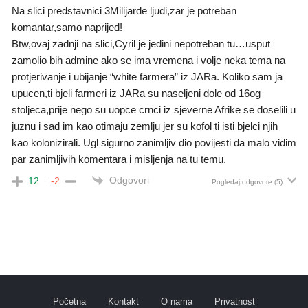
Na slici predstavnici 3Milijarde ljudi,zar je potreban
komantar,samo naprijed!
Btw,ovaj zadnji na slici,Cyril je jedini nepotreban tu…usput
zamolio bih admine ako se ima vremena i volje neka tema na
protjerivanje i ubijanje “white farmera” iz JARa. Koliko sam ja
upucen,ti bjeli farmeri iz JARa su naseljeni dole od 16og
stoljeca,prije nego su uopce crnci iz sjeverne Afrike se doselili u
juznu i sad im kao otimaju zemlju jer su kofol ti isti bjelci njih
kao kolonizirali. Ugl sigurno zanimljiv dio povijesti da malo vidim
par zanimljivih komentara i misljenja na tu temu.
Odgovori
12
-2
Pogledaj odgovore
(5)
Početna
Kontakt
O nama
Privatnost