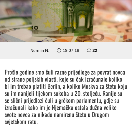
komentara
Nermin N.
19.07.18
22
Prošle godine smo čuli razne prijedloge za povrat novca
od strane poljskih vlasti, koje su čak izračunale koliko
bi im trebao platiti Berlin, a koliko Moskva za štetu koju
su im nanijeli tijekom sukoba u 20. stoljeću. Ranije su
se slični prijedlozi čuli u grčkom parlamentu, gdje su
izračunali kako im je Njemačka ostala dužna velike
svote novca za nikada namirenu štetu u Drugom
svjetskom ratu.