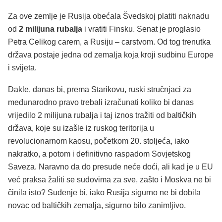
Za ove zemlje je Rusija obećala Švedskoj platiti naknadu
od
2 milijuna rubalja
i vratiti Finsku. Senat je proglasio
Petra Celikog carem, a Rusiju – carstvom. Od tog trenutka
država postaje jedna od zemalja koja kroji sudbinu Europe
i svijeta.
Dakle, danas bi, prema Starikovu, ruski stručnjaci za
međunarodno pravo trebali izračunati koliko bi danas
vrijedilo 2 milijuna rubalja i taj iznos tražiti od baltičkih
država, koje su izašle iz ruskog teritorija u
revolucionarnom kaosu, početkom 20. stoljeća, iako
nakratko, a potom i definitivno raspadom Sovjetskog
Saveza. Naravno da do presude neće doći, ali kad je u EU
već praksa žaliti se sudovima za sve, zašto i Moskva ne bi
činila isto? Suđenje bi, iako Rusija sigurno ne bi dobila
novac od baltičkih zemalja, sigurno bilo zanimljivo.