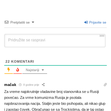
Pretplatiti se
Prijavite se
3000
22
KOMENTARI
Najstariji
mačak
8 godine prije
Za vreme najokrutnije vladavine broj stanovnika se u Rusiji
povećao. Za vrme komunizma Rusija je psotala
najobrazovanija nacija. Staljin jeste bio psihopata, ali nikao glup
i zaostao čovek. Obračunao se sa Trockistima, da je taj ostao