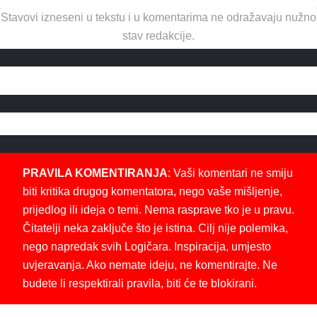
Stavovi izneseni u tekstu i u komentarima ne odražavaju nužno
stav redakcije.
PRAVILA KOMENTIRANJA
: Vaši komentari ne smiju
biti kritika drugog komentatora, nego vaše mišljenje,
prijedlog ili ideja o temi. Nema rasprave tko je u pravu.
Čitatelji neka zaključe što je istina. Cilj nije polemika,
nego napredak svih Logičara. Inspiracija, umjesto
uvjeravanja. Ako nemate ideju, ne komentirajte. Ne
budete li respektirali pravila, biti će te blokirani.