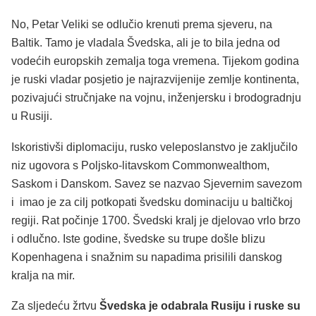
No, Petar Veliki se odlučio krenuti prema sjeveru, na
Baltik. Tamo je vladala Švedska, ali je to bila jedna od
vodećih europskih zemalja toga vremena. Tijekom godina
je ruski vladar posjetio je najrazvijenije zemlje kontinenta,
pozivajući stručnjake na vojnu, inženjersku i brodogradnju
u Rusiji.
Iskoristivši diplomaciju, rusko veleposlanstvo je zaključilo
niz ugovora s Poljsko-litavskom Commonwealthom,
Saskom i Danskom. Savez se nazvao Sjevernim savezom
i imao je za cilj potkopati švedsku dominaciju u baltičkoj
regiji. Rat počinje 1700. Švedski kralj je djelovao vrlo brzo
i odlučno. Iste godine, švedske su trupe došle blizu
Kopenhagena i snažnim su napadima prisilili danskog
kralja na mir.
Za sljedeću žrtvu
Švedska je odabrala Rusiju i ruske su