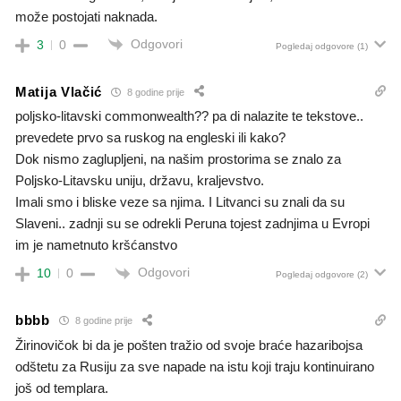
može postojati naknada.
Odgovori
3
0
Pogledaj odgovore
(1)
Matija Vlačić
8 godine prije
poljsko-litavski commonwealth?? pa di nalazite te tekstove..
prevedete prvo sa ruskog na engleski ili kako?
Dok nismo zaglupljeni, na našim prostorima se znalo za
Poljsko-Litavsku uniju, državu, kraljevstvo.
Imali smo i bliske veze sa njima. I Litvanci su znali da su
Slaveni.. zadnji su se odrekli Peruna tojest zadnjima u Evropi
im je nametnuto kršćanstvo
Odgovori
10
0
Pogledaj odgovore
(2)
bbbb
8 godine prije
Žirinovičok bi da je pošten tražio od svoje braće hazaribojsa
odštetu za Rusiju za sve napade na istu koji traju kontinuirano
još od templara.