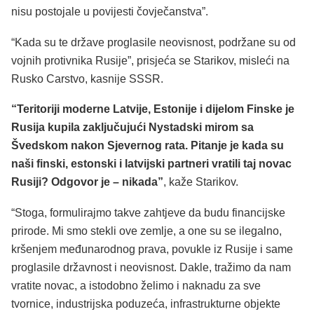
nisu postojale u povijesti čovječanstva”.
“Kada su te države proglasile neovisnost, podržane su od
vojnih protivnika Rusije”, prisjeća se Starikov, misleći na
Rusko Carstvo, kasnije SSSR.
“Teritoriji moderne Latvije, Estonije i dijelom Finske je
Rusija kupila zaključujući Nystadski mirom sa
Švedskom nakon Sjevernog rata. Pitanje je kada su
naši finski, estonski i latvijski partneri vratili taj novac
Rusiji? Odgovor je – nikada”
, kaže Starikov.
“Stoga, formulirajmo takve zahtjeve da budu financijske
prirode. Mi smo stekli ove zemlje, a one su se ilegalno,
kršenjem međunarodnog prava, povukle iz Rusije i same
proglasile državnost i neovisnost. Dakle, tražimo da nam
vratite novac, a istodobno želimo i naknadu za sve
tvornice, industrijska poduzeća, infrastrukturne objekte