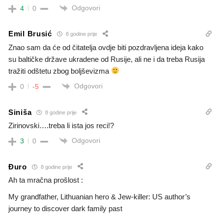
Odgovori
4
0
Emil Brusić
8 godine prije
Znao sam da će od čitatelja ovdje biti pozdravljena ideja kako
su baltičke države ukradene od Rusije, ali ne i da treba Rusija
tražiti odštetu zbog boljševizma
Odgovori
0
-5
Siniša
8 godine prije
Zirinovski….treba li ista jos reci!?
Odgovori
3
0
Đuro
8 godine prije
Ah ta mračna prošlost :
My grandfather, Lithuanian hero & Jew-killer: US author’s
journey to discover dark family past