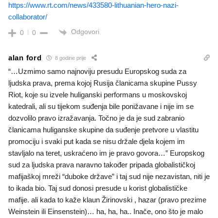
https://www.rt.com/news/433580-lithuanian-hero-nazi-
collaborator/
Odgovori
0
0
alan ford
8 godine prije
“…Uzmimo samo najnoviju presudu Europskog suda za
ljudska prava, prema kojoj Rusija članicama skupine Pussy
Riot, koje su izvele huliganski performans u moskovskoj
katedrali, ali su tijekom suđenja bile ponižavane i nije im se
dozvolilo pravo izražavanja. Točno je da je sud zabranio
članicama huliganske skupine da suđenje pretvore u vlastitu
promociju i svaki put kada se nisu držale djela kojem im
stavljalo na teret, uskraćeno im je pravo govora…” Europskog
sud za ljudska prava naravno također pripada globalističkoj
mafijaškoj mreži “duboke države” i taj sud nije nezavistan, niti je
to ikada bio. Taj sud donosi presude u korist globalističke
mafije. ali kada to kaže klaun Žirinovski , hazar (pravo prezime
Weinstein ili Einsenstein)… ha, ha, ha.. Inače, ono što je malo