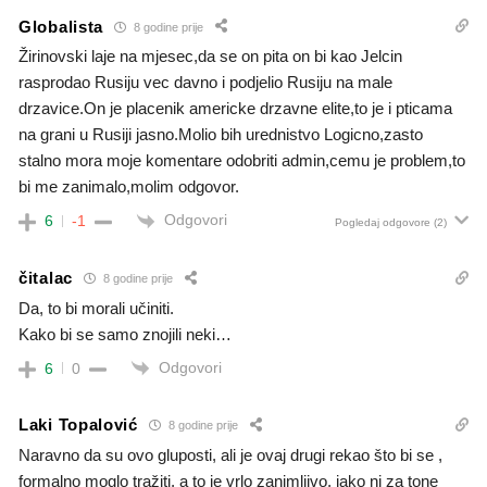
Globalista
8 godine prije
Žirinovski laje na mjesec,da se on pita on bi kao Jelcin
rasprodao Rusiju vec davno i podjelio Rusiju na male
drzavice.On je placenik americke drzavne elite,to je i pticama
na grani u Rusiji jasno.Molio bih urednistvo Logicno,zasto
stalno mora moje komentare odobriti admin,cemu je problem,to
bi me zanimalo,molim odgovor.
Odgovori
6
-1
Pogledaj odgovore
(2)
čitalac
8 godine prije
Da, to bi morali učiniti.
Kako bi se samo znojili neki…
Odgovori
6
0
Laki Topalović
8 godine prije
Naravno da su ovo gluposti, ali je ovaj drugi rekao što bi se ,
formalno moglo tražiti, a to je vrlo zanimljivo, iako ni za tone