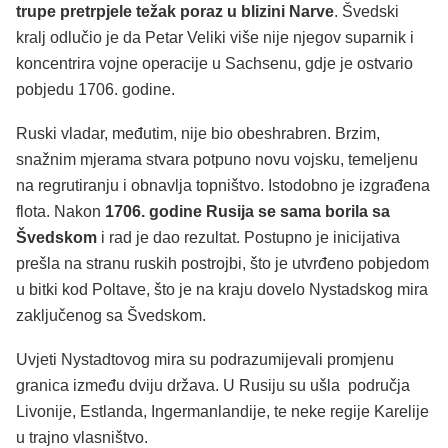
trupe pretrpjele težak poraz u blizini Narve
. Švedski
kralj odlučio je da Petar Veliki više nije njegov suparnik i
koncentrira vojne operacije u Sachsenu, gdje je ostvario
pobjedu 1706. godine.
Ruski vladar, međutim, nije bio obeshrabren. Brzim,
snažnim mjerama stvara potpuno novu vojsku, temeljenu
na regrutiranju i obnavlja topništvo. Istodobno je izgrađena
flota. Nakon
1706. godine Rusija se sama borila sa
Švedskom
i rad je dao rezultat. Postupno je inicijativa
prešla na stranu ruskih postrojbi, što je utvrđeno pobjedom
u bitki kod Poltave, što je na kraju dovelo Nystadskog mira
zaključenog sa Švedskom.
Uvjeti Nystadtovog mira su podrazumijevali promjenu
granica između dviju država. U Rusiju su ušla područja
Livonije, Estlanda, Ingermanlandije, te neke regije Karelije
u trajno vlasništvo.