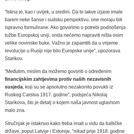
“Istina je, kao i uvijek, u sredini. Da bi takve izjave imale
barem neke šanse i sudsku perspektivu, one moraju biti
ispravno formulirane. Ako govorimo o potrebi podnošenja
tužbe Europskoj uniji, onda nećemo napraviti ništa osim
velike novinske buke. Važno je zapamtiti da u vrijeme
revolucije u Rusiji nije bilo Europske unije”, upozorava
Starikov.
“Međutim, mislim da možemo govoriti o određenim
financijskim zahtjevima protiv naših nezavisnih
susjeda
, koji su se apsolutno nezakonito povukli iz
Ruskog Carstva 1917. godine”, podsjeća Nikolaj
Starikova, što je detalj o kojem naša javnost uglavnom
malo zna.
Stručnjak je istaknuo kako treba imati u vidu da baltičke
države, poput Latvije i Estonije, “nikad prije 1918. godine