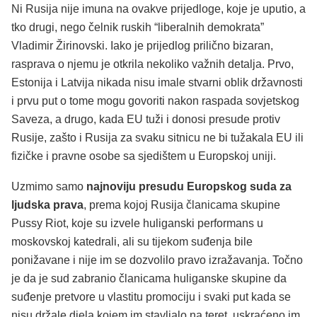
Ni Rusija nije imuna na ovakve prijedloge, koje je uputio, a
tko drugi, nego čelnik ruskih “liberalnih demokrata”
Vladimir Žirinovski. Iako je prijedlog prilično bizaran,
rasprava o njemu je otkrila nekoliko važnih detalja. Prvo,
Estonija i Latvija nikada nisu imale stvarni oblik državnosti
i prvu put o tome mogu govoriti nakon raspada sovjetskog
Saveza, a drugo, kada EU tuži i donosi presude protiv
Rusije, zašto i Rusija za svaku sitnicu ne bi tužakala EU ili
fizičke i pravne osobe sa sjedištem u Europskoj uniji.
Uzmimo samo
najnoviju presudu Europskog suda za
ljudska prava
, prema kojoj Rusija članicama skupine
Pussy Riot, koje su izvele huliganski performans u
moskovskoj katedrali, ali su tijekom suđenja bile
ponižavane i nije im se dozvolilo pravo izražavanja. Točno
je da je sud zabranio članicama huliganske skupine da
suđenje pretvore u vlastitu promociju i svaki put kada se
nisu držale djela kojem im stavljalo na teret, uskraćeno im