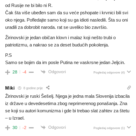
od Rusije ne bi bilo ni R.
Čak šta više ubeđen sam da su veće pshopate i krvnici bili svi
oko njega. Pofledajte samo koji su ga idioti nasledili. Šta su oni
uradili za dobrobit naroda. rat se uveliko bio završio.
Žirinovski je jedan običan klovn i malaz koji nešto trubi o
patriotizmu, a nakrao se za deset budućih pokolenja.
P.S
Samo se bojim da im posle Putina ne vaskrsne jedan Jeljcin.
Odgovori
28
-4
Pogledaj odgovore
(4)
Miki
8 godine prije
Žirinovski je ruski Šešelj. Njega je jedna mala Slovenija izbacila
iz države u devedesetima zbog neprimerenog ponašanja. Zna
se koji su autori komunizma i gde bi trebao slat zahtev za štetu
– u Izrael.
Odgovori
30
-2
Pogledaj odgovore
(1)