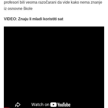
profesori bili veoma razočarani da vide kako nema znanje
iz osnovne škole
VIDEO: Znaju li mladi koristiti sat