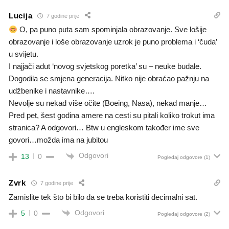
Lucija
7 godine prije
O, pa puno puta sam spominjala obrazovanje. Sve lošije
obrazovanje i loše obrazovanje uzrok je puno problema i ‘čuda’
u svijetu.
I najjači adut ‘novog svjetskog poretka’ su – neuke budale.
Dogodila se smjena generacija. Nitko nije obraćao pažnju na
udžbenike i nastavnike….
Nevolje su nekad više očite (Boeing, Nasa), nekad manje…
Pred pet, šest godina amere na cesti su pitali koliko trokut ima
stranica? A odgovori… Btw u engleskom također ime sve
govori…možda ima na jubitou
Odgovori
13
0
Pogledaj odgovore
(1)
Zvrk
7 godine prije
Zamislite tek što bi bilo da se treba koristiti decimalni sat.
Odgovori
5
0
Pogledaj odgovore
(2)