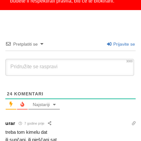
budete li respektirali pravila, biti će te blokirani.
Pretplatiti se
Prijavite se
3000
24
KOMENTARI
Najstariji
urar
7 godine prije
treba tom kimelu dat
ili sunčani, ili pješčani sat