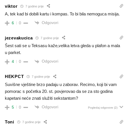
viktor
7 godine prije
A, tek kad bi dobili kartu i kompas. To bi bila nemoguca misija.
Odgovori
6
0
jezevakucica
7 godine prije
Šest sati se u Teksasu kaže,velika letva gleda u plafon a mala
u parket.
Odgovori
4
0
HEKPCT
7 godine prije
Suvišne vještine brzo padaju u zaborav. Recimo, koji bi vam
pomorac s početka 20. st. povjerovao da se za sto godina
kapetani neće znati služiti sekstantom?
Odgovori
5
0
Pogledaj odgovore
(2)
Toni
7 godine prije