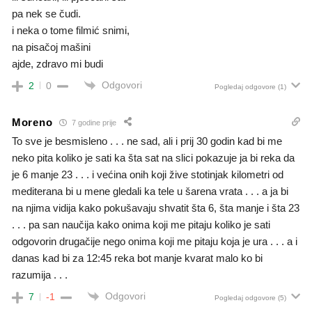
pa nek se čudi.
i neka o tome filmić snimi,
na pisačoj mašini
ajde, zdravo mi budi
Odgovori
2
0
Pogledaj odgovore
(1)
Moreno
7 godine prije
To sve je besmisleno . . . ne sad, ali i prij 30 godin kad bi me
neko pita koliko je sati ka šta sat na slici pokazuje ja bi reka da
je 6 manje 23 . . . i većina onih koji žive stotinjak kilometri od
mediterana bi u mene gledali ka tele u šarena vrata . . . a ja bi
na njima vidija kako pokušavaju shvatit šta 6, šta manje i šta 23
. . . pa san naučija kako onima koji me pitaju koliko je sati
odgovorin drugačije nego onima koji me pitaju koja je ura . . . a i
danas kad bi za 12:45 reka bot manje kvarat malo ko bi
razumija . . .
Odgovori
7
-1
Pogledaj odgovore
(5)