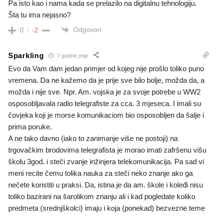
Pa isto kao i nama kada se prelazilo na digitalnu tehnologiju.
Šta tu ima nejasno?
Odgovori
0
-2
Sparkling
7 godine prije
Evo da Vam dam jedan primjer od kojeg nije prošlo toliko puno
vremena. Da ne kažemo da je prije sve bilo bolje, možda da, a
možda i nije sve. Npr. Am. vojska je za svoje potrebe u WW2
osposobljavala radio telegrafiste za cca. 3 mjeseca. I imali su
čovjeka koji je morse komunikaciom bio osposobljen da šalje i
prima poruke.
A ne tako davno (iako to zanimanje više ne postoji) na
trgovačkim brodovima telegrafista je morao imati zafršenu višu
školu 3god. i steči zvanje inžinjera telekomunikacija. Pa sad vi
meni recite čemu tolika nauka za steči neko znanje ako ga
nečete koristiti u praksi. Da, istina je da am. škole i koleđi nisu
toliko bazirani na šarolikom znanju ali i kad pogledate koliko
predmeta (srednjškolci) imaju i koja (ponekad) bezvezne teme