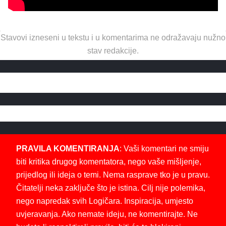
Stavovi izneseni u tekstu i u komentarima ne odražavaju nužno
stav redakcije.
PRAVILA KOMENTIRANJA
: Vaši komentari ne smiju
biti kritika drugog komentatora, nego vaše mišljenje,
prijedlog ili ideja o temi. Nema rasprave tko je u pravu.
Čitatelji neka zaključe što je istina. Cilj nije polemika,
nego napredak svih Logičara. Inspiracija, umjesto
uvjeravanja. Ako nemate ideju, ne komentirajte. Ne