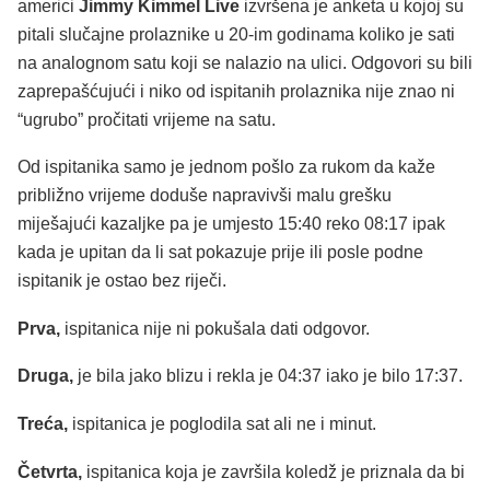
americi
Jimmy Kimmel Live
izvršena je anketa u kojoj su
pitali slučajne prolaznike u 20-im godinama koliko je sati
na analognom satu koji se nalazio na ulici. Odgovori su bili
zaprepašćujući i niko od ispitanih prolaznika nije znao ni
“ugrubo” pročitati vrijeme na satu.
Od ispitanika samo je jednom pošlo za rukom da kaže
približno vrijeme doduše napravivši malu grešku
miješajući kazaljke pa je umjesto 15:40 reko 08:17 ipak
kada je upitan da li sat pokazuje prije ili posle podne
ispitanik je ostao bez riječi.
Prva,
ispitanica nije ni pokušala dati odgovor.
Druga,
je bila jako blizu i rekla je 04:37 iako je bilo 17:37.
Treća,
ispitanica je poglodila sat ali ne i minut.
Četvrta,
ispitanica koja je završila koledž je priznala da bi