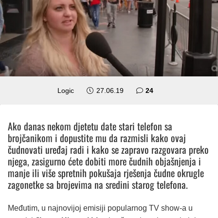
komentara
Logic
27.06.19
24
Ako danas nekom djetetu date stari telefon sa
brojčanikom i dopustite mu da razmisli kako ovaj
čudnovati uređaj radi i kako se zapravo razgovara preko
njega, zasigurno ćete dobiti more čudnih objašnjenja i
manje ili više spretnih pokušaja rješenja čudne okrugle
zagonetke sa brojevima na sredini starog telefona.
Međutim, u najnovijoj emisiji popularnog TV show-a u