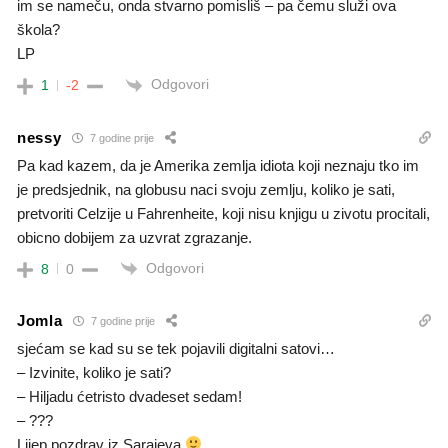
im se nameču, onda stvarno pomisliš – pa čemu služi ova
škola?
LP
Odgovori
1
-2
nessy
7 godine prije
Pa kad kazem, da je Amerika zemlja idiota koji neznaju tko im
je predsjednik, na globusu naci svoju zemlju, koliko je sati,
pretvoriti Celzije u Fahrenheite, koji nisu knjigu u zivotu procitali,
obicno dobijem za uzvrat zgrazanje.
Odgovori
8
0
Jomla
7 godine prije
sjećam se kad su se tek pojavili digitalni satovi…
– Izvinite, koliko je sati?
– Hiljadu ćetristo dvadeset sedam!
– ???
Lijep pozdrav iz Sarajeva