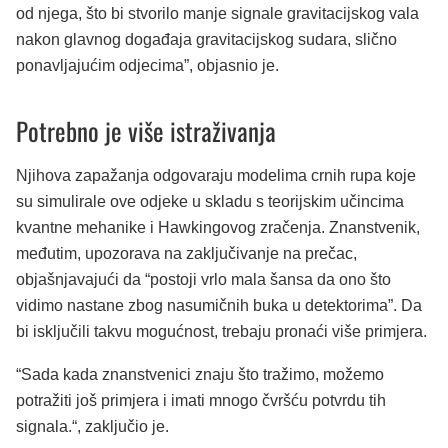
od njega, što bi stvorilo manje signale gravitacijskog vala
nakon glavnog događaja gravitacijskog sudara, slično
ponavljajućim odjecima”, objasnio je.
Potrebno je više istraživanja
Njihova zapažanja odgovaraju modelima crnih rupa koje
su simulirale ove odjeke u skladu s teorijskim učincima
kvantne mehanike i Hawkingovog zračenja. Znanstvenik,
međutim, upozorava na zaključivanje na prečac,
objašnjavajući da “postoji vrlo mala šansa da ono što
vidimo nastane zbog nasumičnih buka u detektorima”. Da
bi isključili takvu mogućnost, trebaju pronaći više primjera.
“Sada kada znanstvenici znaju što tražimo, možemo
potražiti još primjera i imati mnogo čvršću potvrdu tih
signala.“, zaključio je.