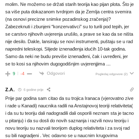
molim. Ne možemo se držati starih teorija kao pijan plota. Što je
sa više puta dokazanom tvrdnjom da je Zemlja centra svemira
(na osnovi precizne snimke pozadinskog zračenja)?
Zabezeknuti i zbunjeni “konzervativci” su to turili pod tepih, jer
se carstvo njihovih uvjerenja urušilo, a prave se kao da se ništa
nije desilo. Dakle, lansiraju se novi instrumenti, puštaju se u rad
napredni teleskopi. Slijede iznenađenja idućih 10-tak godina.
Samo da neki ne budu previše iznenađeni, čak i uvređeni, jer
se to kosi sa njihovim dugogodišnjim uvjerenjjima …
Odgovori
9
-4
Pogledaj odgovore
(2)
Z.A.
6 godine prije
Prije par godina sam citao da su trojica Iranaca (vjerovatno zive
i rade u Kanadi) naucnika radili na Anstajnovoj teoriji relativiteta(
i da su tu teoriju dali nadogradili dali osporili neznam sta je tacno
u pitanju) i da su dosli do novih saznanja i razvili novu teoriju i
novu teoriju su nazvali teorijom duplog relativiteta i za svoj rad
su bili nagradjeni . Vec odavno se u naucnim krugovima