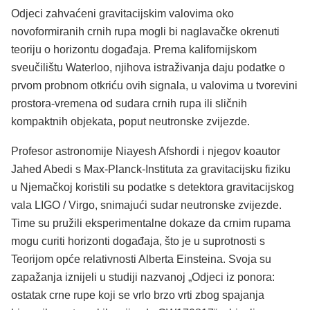
Odjeci zahvaćeni gravitacijskim valovima oko
novoformiranih crnih rupa mogli bi naglavačke okrenuti
teoriju o horizontu događaja. Prema kalifornijskom
sveučilištu Waterloo, njihova istraživanja daju podatke o
prvom probnom otkriću ovih signala, u valovima u tvorevini
prostora-vremena od sudara crnih rupa ili sličnih
kompaktnih objekata, poput neutronske zvijezde.
Profesor astronomije Niayesh Afshordi i njegov koautor
Jahed Abedi s Max-Planck-Instituta za gravitacijsku fiziku
u Njemačkoj koristili su podatke s detektora gravitacijskog
vala LIGO / Virgo, snimajući sudar neutronske zvijezde.
Time su pružili eksperimentalne dokaze da crnim rupama
mogu curiti horizonti događaja, što je u suprotnosti s
Teorijom opće relativnosti Alberta Einsteina. Svoja su
zapažanja iznijeli u studiji nazvanoj „Odjeci iz ponora:
ostatak crne rupe koji se vrlo brzo vrti zbog spajanja