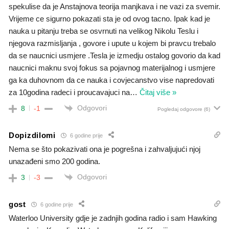
spekulise da je Anstajnova teorija manjkava i ne vazi za svemir.
Vrijeme ce sigurno pokazati sta je od ovog tacno. Ipak kad je
nauka u pitanju treba se osvrnuti na velikog Nikolu Teslu i
njegova razmisljanja , govore i upute u kojem bi pravcu trebalo
da se naucnici usmjere .Tesla je izmedju ostalog govorio da kad
naucnici maknu svoj fokus sa pojavnog materijalnog i usmjere
ga ka duhovnom da ce nauka i covjecanstvo vise napredovati
za 10godina radeci i proucavajuci na
…
Čitaj više »
Odgovori
8
-1
Pogledaj odgovore
(6)
Dopizdilomi
6 godine prije
Nema se što pokazivati ona je pogrešna i zahvaljujući njoj
unazađeni smo 200 godina.
Odgovori
3
-3
gost
6 godine prije
Waterloo University gdje je zadnjih godina radio i sam Hawking