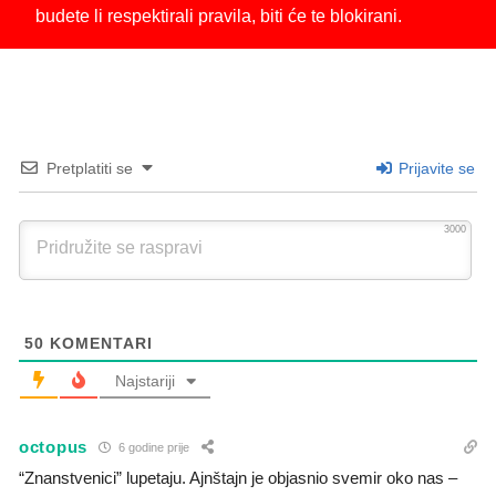
budete li respektirali pravila, biti će te blokirani.
Pretplatiti se
Prijavite se
3000
50
KOMENTARI
Najstariji
octopus
6 godine prije
“Znanstvenici” lupetaju. Ajnštajn je objasnio svemir oko nas –