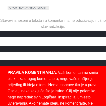
OPĆA TEORIJA RELATIVNOSTI
Stavovi izneseni u tekstu i u komentarima ne odražavaju nužno
stav redakcije.
PRAVILA KOMENTIRANJA
: Vaši komentari ne smiju
biti kritika drugog komentatora, nego vaše mišljenje,
prijedlog ili ideja o temi. Nema rasprave tko je u pravu.
Čitatelji neka zaključe što je istina. Cilj nije polemika,
nego napredak svih Logičara. Inspiracija, umjesto
uvjeravanja. Ako nemate ideju, ne komentirajte. Ne