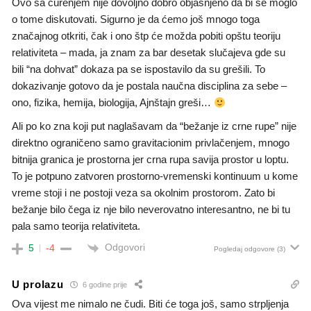
Ovo sa curenjem nije dovoljno dobro objašnjeno da bi se moglo
o tome diskutovati. Sigurno je da ćemo još mnogo toga
značajnog otkriti, čak i ono štp će možda pobiti opštu teoriju
relativiteta – mada, ja znam za bar desetak slučajeva gde su
bili “na dohvat” dokaza pa se ispostavilo da su grešili. To
dokazivanje gotovo da je postala naučna disciplina za sebe –
ono, fizika, hemija, biologija, Ajnštajn greši…
Ali po ko zna koji put naglašavam da “bežanje iz crne rupe” nije
direktno ograničeno samo gravitacionim privlačenjem, mnogo
bitnija granica je prostorna jer crna rupa savija prostor u loptu.
To je potpuno zatvoren prostorno-vremenski kontinuum u kome
vreme stoji i ne postoji veza sa okolnim prostorom. Zato bi
bežanje bilo čega iz nje bilo neverovatno interesantno, ne bi tu
pala samo teorija relativiteta.
Odgovori
5
-4
Pogledaj odgovore
(3)
U prolazu
6 godine prije
Ova vijest me nimalo ne čudi. Biti će toga još, samo strpljenja