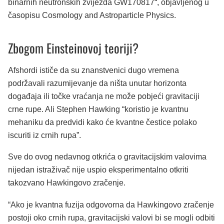
binarnih neutronskih zvijezda GW170817“, objavljenog u
časopisu Cosmology and Astroparticle Physics.
Zbogom Einsteinovoj teoriji?
Afshordi ističe da su znanstvenici dugo vremena
podržavali razumijevanje da ništa unutar horizonta
događaja ili točke vraćanja ne može pobjeći gravitaciji
crne rupe. Ali Stephen Hawking “koristio je kvantnu
mehaniku da predvidi kako će kvantne čestice polako
iscuriti iz crnih rupa”.
Sve do ovog nedavnog otkrića o gravitacijskim valovima
nijedan istraživač nije uspio eksperimentalno otkriti
takozvano Hawkingovo zračenje.
“Ako je kvantna fuzija odgovorna da Hawkingovo zračenje
postoji oko crnih rupa, gravitacijski valovi bi se mogli odbiti