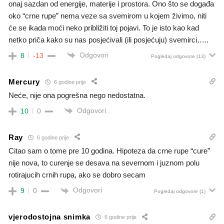
onaj sazdan od energije, materije i prostora. Ono što se događa
oko “crne rupe” nema veze sa svemirom u kojem živimo, niti
će se ikada moći neko približiti toj pojavi. To je isto kao kad
netko priča kako su nas posjećivali (ili posjećuju) svemirci…..
Odgovori
8
-13
Pogledaj odgovore
(13)
Mercury
6 godine prije
Neće, nije ona pogrešna nego nedostatna.
Odgovori
10
0
Ray
6 godine prije
Citao sam o tome pre 10 godina. Hipoteza da crne rupe “cure”
nije nova, to curenje se desava na severnom i juznom polu
rotirajucih crnih rupa, ako se dobro secam
Odgovori
9
0
Pogledaj odgovore
(1)
vjerodostojna snimka
6 godine prije