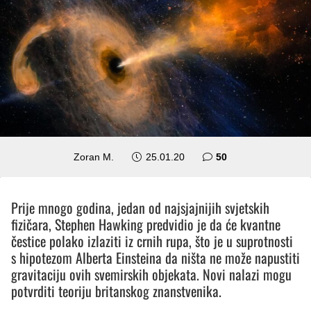
komentara
Zoran M.
25.01.20
50
Prije mnogo godina, jedan od najsjajnijih svjetskih
fizičara, Stephen Hawking predvidio je da će kvantne
čestice polako izlaziti iz crnih rupa, što je u suprotnosti
s hipotezom Alberta Einsteina da ništa ne može napustiti
gravitaciju ovih svemirskih objekata. Novi nalazi mogu
potvrditi teoriju britanskog znanstvenika.