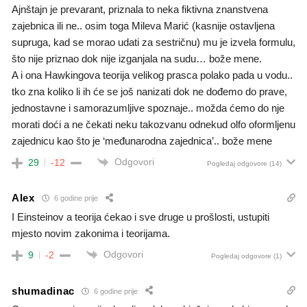
Ajnštajn je prevarant, priznala to neka fiktivna znanstvena
zajebnica ili ne.. osim toga Mileva Marić (kasnije ostavljena
supruga, kad se morao udati za sestričnu) mu je izvela formulu,
što nije priznao dok nije izganjala na sudu… bože mene.
A i ona Hawkingova teorija velikog prasca polako pada u vodu..
tko zna koliko li ih će se još nanizati dok ne dođemo do prave,
jednostavne i samorazumljive spoznaje.. možda ćemo do nje
morati doći a ne čekati neku takozvanu odnekud olfo oformljenu
zajednicu kao što je ‘međunarodna zajednica’.. bože mene
Odgovori
29
-12
Pogledaj odgovore
(14)
Alex
6 godine prije
I Einsteinov a teorija ćekao i sve druge u prošlosti, ustupiti
mjesto novim zakonima i teorijama.
Odgovori
9
-2
Pogledaj odgovore
(1)
shumadinac
6 godine prije