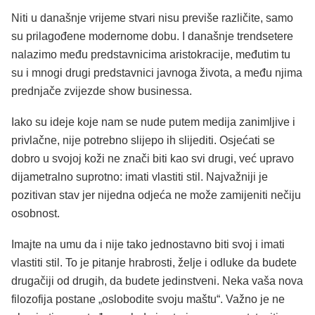
Niti u današnje vrijeme stvari nisu previše različite, samo
su prilagođene modernome dobu. I današnje trendsetere
nalazimo među predstavnicima aristokracije, međutim tu
su i mnogi drugi predstavnici javnoga života, a među njima
prednjače zvijezde show businessa.
Iako su ideje koje nam se nude putem medija zanimljive i
privlačne, nije potrebno slijepo ih slijediti. Osjećati se
dobro u svojoj koži ne znači biti kao svi drugi, već upravo
dijametralno suprotno: imati vlastiti stil. Najvažniji je
pozitivan stav jer nijedna odjeća ne može zamijeniti nečiju
osobnost.
Imajte na umu da i nije tako jednostavno biti svoj i imati
vlastiti stil. To je pitanje hrabrosti, želje i odluke da budete
drugačiji od drugih, da budete jedinstveni. Neka vaša nova
filozofija postane „oslobodite svoju maštu“. Važno je ne