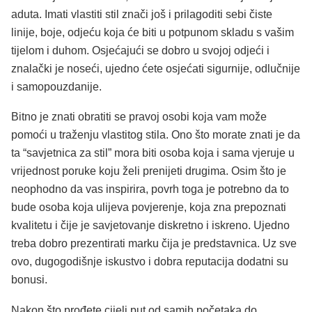
aduta. Imati vlastiti stil znači još i prilagoditi sebi čiste
linije, boje, odjeću koja će biti u potpunom skladu s vašim
tijelom i duhom. Osjećajući se dobro u svojoj odjeći i
znalački je noseći, ujedno ćete osjećati sigurnije, odlučnije
i samopouzdanije.
Bitno je znati obratiti se pravoj osobi koja vam može
pomoći u traženju vlastitog stila. Ono što morate znati je da
ta “savjetnica za stil” mora biti osoba koja i sama vjeruje u
vrijednost poruke koju želi prenijeti drugima. Osim što je
neophodno da vas inspirira, povrh toga je potrebno da to
bude osoba koja ulijeva povjerenje, koja zna prepoznati
kvalitetu i čije je savjetovanje diskretno i iskreno. Ujedno
treba dobro prezentirati marku čija je predstavnica. Uz sve
ovo, dugogodišnje iskustvo i dobra reputacija dodatni su
bonusi.
Nakon što prođete cijeli put od samih početaka do