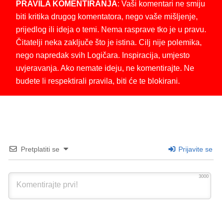
PRAVILA KOMENTIRANJA
: Vaši komentari ne smiju
biti kritika drugog komentatora, nego vaše mišljenje,
prijedlog ili ideja o temi. Nema rasprave tko je u pravu.
Čitatelji neka zaključe što je istina. Cilj nije polemika,
nego napredak svih Logičara. Inspiracija, umjesto
uvjeravanja. Ako nemate ideju, ne komentirajte. Ne
budete li respektirali pravila, biti će te blokirani.
Pretplatiti se
Prijavite se
3000