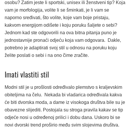
osobu? Zatim jeste li sportski, unisex ili ženstveni tip? Koja
vam je morfologija, volite li se šminkati, je li vam se
naporno sređivati, što volite, koje vam boje pristaju,
kakvom energijom odišete i koju poruku šaljete o sebi?
Jednom kad ste odgovorili na ova bitna pitanja puno je
jednostavnije pronaći odjeću koja vam odgovara. Dakle,
potrebno je adaptirati svoj stil u odnosu na poruku koju
želite poslati o sebi i na ono čime zračite.
Imati vlastiti stil
Modni stil je u prošlosti određivalo plemstvo s kraljevskim
obiteljima na čelu. Nekada bi vladarica određivala kakva
će biti dvorska moda, a dame iz visokoga društva bile su je
obavezne slijediti. Postojala su stroga pravila kakav se tip
odjeće nosi u određenoj prilici i dobu dana. Uskoro bi se
novi dvorski trend proširio među svim slojevima društva.