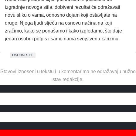
izgradnje novoga stila, dobiveni rezultat će odražavati
novu sliku o vama, odnosno dojam koji ostavljate na
druge. Njega ljudi stječu na osnovu načina na koji
zračimo, kako se ponašamo i kako izgledamo, što daje
jedan osobni potpis i samo nama svojstvenu karizmu.
OSOBNI STIL
Stavovi izneseni u tekstu i u komentarima ne odražavaju nužno
stav redakcije.