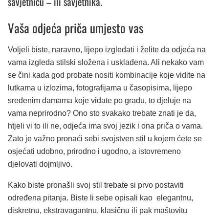
savjetnicu – ili savjetnika.
Vaša odjeća priča umjesto vas
Voljeli biste, naravno, lijepo izgledati i želite da odjeća na
vama izgleda stilski složena i usklađena. Ali nekako vam
se čini kada god probate nositi kombinacije koje vidite na
lutkama u izlozima, fotografijama u časopisima, lijepo
sređenim damama koje viđate po gradu, to djeluje na
vama neprirodno? Ono sto svakako trebate znati je da,
htjeli vi to ili ne, odjeća ima svoj jezik i ona priča o vama.
Zato je važno pronaći sebi svojstven stil u kojem ćete se
osjećati udobno, prirodno i ugodno, a istovremeno
djelovati dojmljivo.
Kako biste pronašli svoj stil trebate si prvo postaviti
određena pitanja. Biste li sebe opisali kao elegantnu,
diskretnu, ekstravagantnu, klasičnu ili pak maštovitu