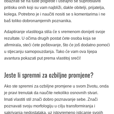
obazirati se na tuđe poglede i ustrajno se suprotstaviti
pritisku onih koji su vam najbliži, dakle obitelji, prijatelja,
kolega. Potrebno je i naučiti nositi se s komentarima i ne
baš toliko dobronamjernih poznanika.
Adaptiranje vlastitoga stila će s vremenom donijeti svoje
rezultate. U očima drugih postat ćete osoba koja se
afirmirala, steći ćete poštovanje, što će još dodatno pomoći
u stjecanju samopouzdanja. Tako će vam ova lijepa
avantura pokazati put prema vlastitoj sreći!
Jeste li spremni za ozbiljne promjene?
Ako ste spremni za ozbiljne promjene u svom životu, onda
je pravi trenutak da naučite nekoliko osnovnih stvari.
Imati vlastiti stil znači dobro poznavanje sebe. Znači
poznavati svoju morfologiju u cilju transformiranja i
sakrivanja nedostataka, uz istovremeno isticanje svojih