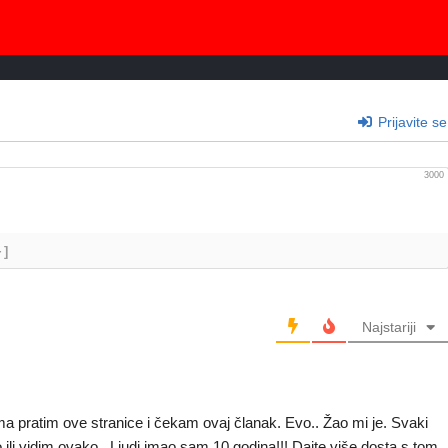
Prijavite se
3000
+]
Najstariji
a pratim ove stranice i čekam ovaj članak. Evo.. Žao mi je. Svaki
 ili vidim ovako.. Ljudi imao sam 10 godina!!! Dajte više dosta s tom