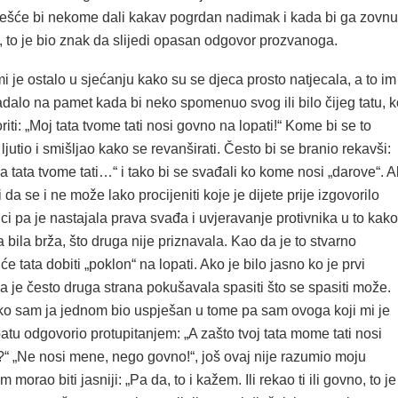
ešće bi nekome dali kakav pogrdan nadimak i kada bi ga zovnu
 to je bio znak da slijedi opasan odgovor prozvanoga.
mi je ostalo u sjećanju kako su se djeca prosto natjecala, a to im
dalo na pamet kada bi neko spomenuo svog ili bilo čijeg tatu, k
riti: „Moj tata tvome tati nosi govno na lopati!“ Kome bi se to
e ljutio i smišljao kako se revanširati. Često bi se branio rekavši:
 tata tvome tati…“ i tako bi se svađali ko kome nosi „darove“. Al
 da se i ne može lako procijeniti koje je dijete prije izgovorilo
i pa je nastajala prava svađa i uvjeravanje protivnika u to kako
a bila brža, što druga nije priznavala. Kao da je to stvarno
 će tata dobiti „poklon“ na lopati. Ako je bilo jasno ko je prvi
a je često druga strana pokušavala spasiti što se spasiti može.
o sam ja jednom bio uspješan u tome pa sam ovoga koji mi je
tu odgovorio protupitanjem: „A zašto tvoj tata mome tati nosi
?“ „Ne nosi mene, nego govno!“, još ovaj nije razumio moju
morao biti jasniji: „Pa da, to i kažem. Ili rekao ti ili govno, to je