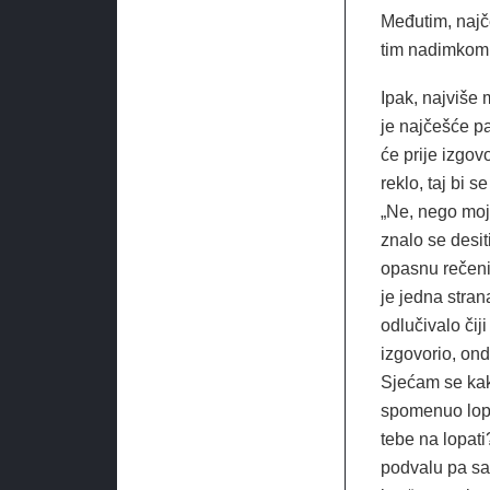
Međutim, najč
tim nadimkom,
Ipak, najviše 
je najčešće pa
će prije izgovo
reklo, taj bi s
„Ne, nego moja
znalo se desiti
opasnu rečenic
je jedna stran
odlučivalo čiji
izgovorio, ond
Sjećam se kak
spomenuo lopa
tebe na lopati
podvalu pa sam 