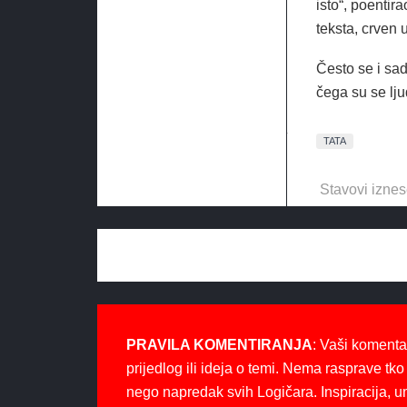
isto“, poentir
teksta, crven u
Često se i sad
čega su se lju
TATA
Stavovi iznes
PRAVILA KOMENTIRANJA
: Vaši komenta
prijedlog ili ideja o temi. Nema rasprave tko 
nego napredak svih Logičara. Inspiracija, u