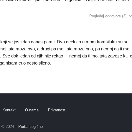
Pogledaj odgovore
(3)
oji se jos i dan danas pamti. Dva deckica u mom komsiluku su se
pa moj tata moze ovo, a drugi pa moj tata moze ono, pa nemoj da ti moj
o. Sve dok jedan od njih nije rekao – “nemoj da ti moj tata zaveze k…
toga nisam cuo nesto slicno.
Kontakt
O nama
Privatnost
© 2024 – Portal Logično