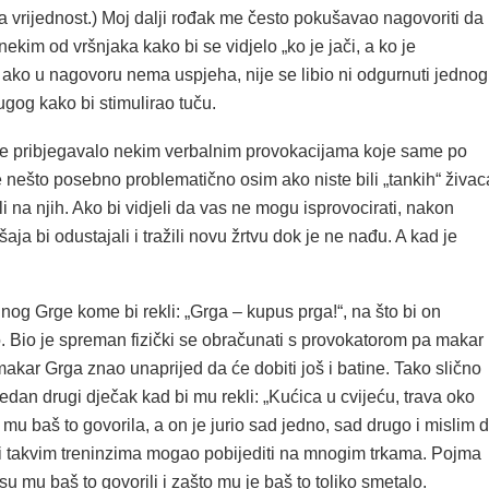
ka vrijednost.) Moj dalji rođak me često pokušavao nagovoriti da
ekim od vršnjaka kako bi se vidjelo „ko je jači, a ko je
a ako u nagovoru nema uspjeha, nije se libio ni odgurnuti jednog
gog kako bi stimulirao tuču.
se pribjegavalo nekim verbalnim provokacijama koje same po
le nešto posebno problematično osim ako niste bili „tankih“ živac
li na njih. Ako bi vidjeli da vas ne mogu isprovocirati, nakon
aja bi odustajali i tražili novu žrtvu dok je ne nađu. A kad je
og Grge kome bi rekli: „Grga – kupus prga!“, na što bi on
. Bio je spreman fizički se obračunati s provokatorom pa makar
i makar Grga znao unaprijed da će dobiti još i batine. Tako slično
edan drugi dječak kad bi mu rekli: „Kućica u cvijeću, trava oko
bi mu baš to govorila, a on je jurio sad jedno, sad drugo i mislim 
ći takvim treninzima mogao pobijediti na mnogim trkama. Pojma
 mu baš to govorili i zašto mu je baš to toliko smetalo.