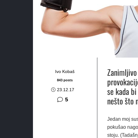
Zanimljivo
Ivo Kobaš
provokacije
843 posts
se kada bi 
23.12.17
nešto što n
komentara
5
Jedan moj sus
pokušao nagov
stoju. (Tadašn