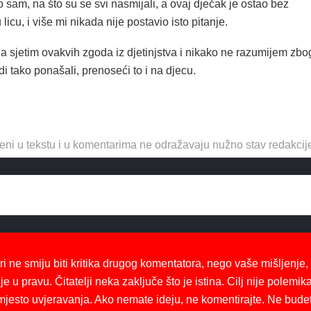
ao sam, na što su se svi nasmijali, a ovaj dječak je ostao bez
 licu, i više mi nikada nije postavio isto pitanje.
a sjetim ovakvih zgoda iz djetinjstva i nikako ne razumijem zbo
di tako ponašali, prenoseći to i na djecu.
eni u tekstu i u komentarima ne odražavaju nužno stav redakcij
ri ne smiju biti kritika drugog komentatora, nego vaše mišljenje,
je u pravu. Čitatelji neka zaključe što je istina. Cilj nije polemika
mjesto uvjeravanja. Ako nemate ideju, ne komentirajte. Ne bude