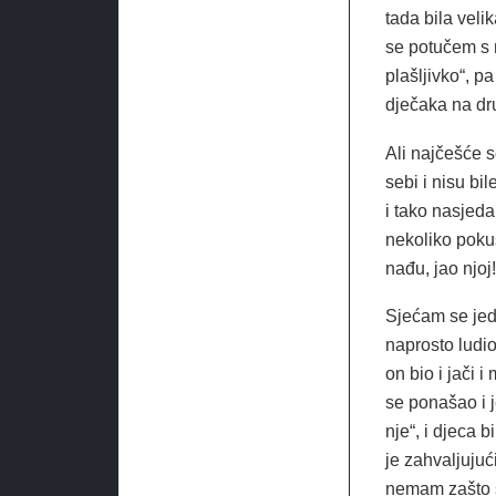
tada bila veli
se potučem s n
plašljivko“, p
dječaka na dru
Ali najčešće 
sebi i nisu bi
i tako nasjeda
nekoliko pokuš
nađu, jao njoj!
Sjećam se jedn
naprosto ludio
on bio i jači 
se ponašao i j
nje“, i djeca 
je zahvaljuju
nemam zašto su