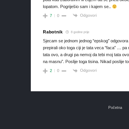
lopatom. Pogriješio sam i kajem se..
Odgovori
7
0
Rabotnik
8 godine prije
Sjecam se jednom jednog “epskog” odgovora k
prepirali oko toga ciji je tata veca “faca” … 
tata ovo, a drugi pa nemoj da tebi moj tata ov
na masnu”. Poslije toga tisina. Nikad poslije 
Odgovori
2
0
Početna