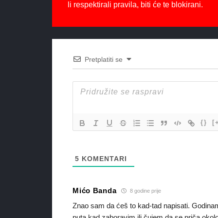
li respektirali pravila, biti će te blokirani.
Pretplatiti se
{}
[
5
KOMENTARI
Mićo Banda
8 godine prije
Znao sam da ćeš to kad-tad napisati. Godinam
puta kad zaboravim ili čujem da se priča okolo