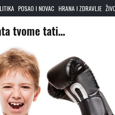
LITIKA
POSAO I NOVAC
HRANA I ZDRAVLJE
ŽIV
ata tvome tati…