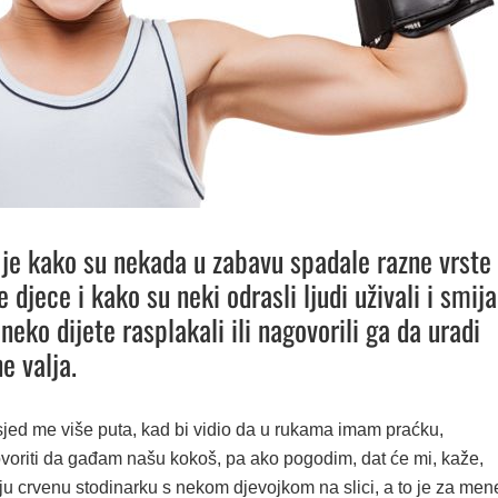
 je kako su nekada u zabavu spadale razne vrste
 djece i kako su neki odrasli ljudi uživali i smija
neko dijete rasplakali ili nagovorili ga da uradi
e valja.
jed me više puta, kad bi vidio da u rukama imam praćku,
oriti da gađam našu kokoš, pa ako pogodim, dat će mi, kaže,
ju crvenu stodinarku s nekom djevojkom na slici, a to je za men