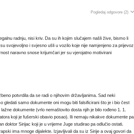
Pogledaj odgovore
(2)
lnu radnju, nisi kriv. Da su ih kojim slučajem našli žive, bismo li
u svojevoljno i svjesno ušli u vozilo koje nije namjenjeno za prijevoz
ost naravno snose krijumčari jer su vjerojatno motivirani
žbeno potvrdila da se radi o njihovim državljanima. Sad neki
o gledati samo dokumente oni mogu biti falsificirani što je i bio čest
u lažne dokumente (vrlo nemaštovito dosta njih je bilo rođeno 1. 1.
fikatora koji je fušerski obavio posao). Ili nemaju nikakve dokumente pa
n doktor Sirijac koji je u vrijeme Juge studirao pa odlučio ostati.
rapski ima mnoge dijalekte. Izjavljivali da su iz Sirije a ovaj govori da