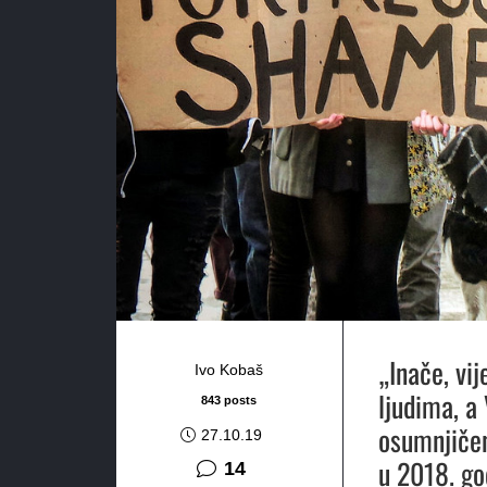
„Inače, vi
Ivo Kobaš
ljudima, a
843 posts
osumnjičen
27.10.19
u 2018. go
komentara
14