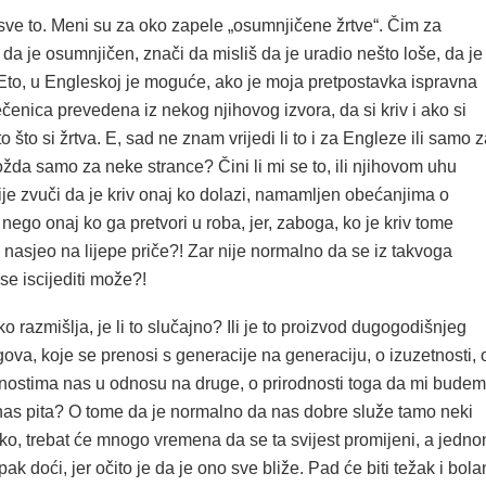
 sve to. Meni su za oko zapele „osumnjičene žrtve“. Čim za
a je osumnjičen, znači da misliš da je uradio nešto loše, da je
 Eto, u Engleskoj je moguće, ako je moja pretpostavka ispravna
ečenica prevedena iz nekog njihovog izvora, da si kriv i ako si
to što si žrtva. E, sad ne znam vrijedi li to i za Engleze ili samo 
ožda samo za neke strance? Čini li mi se to, ili njihovom uhu
e zvuči da je kriv onaj ko dolazi, namamljen obećanjima o
 nego onaj ko ga pretvori u roba, jer, zaboga, ko je kriv tome
 nasjeo na lijepe priče?! Zar nije normalno da se iz takvoga
 se iscijediti može?!
 razmišlja, je li to slučajno? Ili je to proizvod dugogodišnjeg
ova, koje se prenosi s generacije na generaciju, o izuzetnosti, 
ostima nas u odnosu na druge, o prirodnosti toga da mi bude
 nas pita? O tome da je normalno da nas dobre služe tamo neki
ako, trebat će mnogo vremena da se ta svijest promijeni, a jedn
pak doći, jer očito je da je ono sve bliže. Pad će biti težak i bola