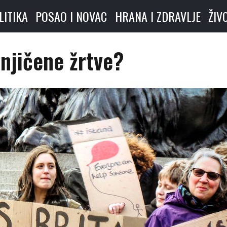
LITIKA
POSAO I NOVAC
HRANA I ZDRAVLJE
ŽIV
jičene žrtve?