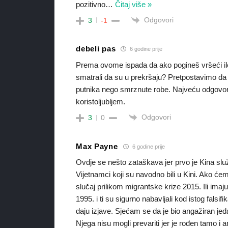
pozitivno
…
Čitaj više »
Odgovori
3
-1
debeli pas
6 godine prije
Prema ovome ispada da ako pogineš vršeći ilega
smatrali da su u prekršaju? Pretpostavimo da s
putnika nego smrznute robe. Najveću odgovorn
koristoljubljem.
Odgovori
3
0
Max Payne
6 godine prije
Ovdje se nešto zataškava jer prvo je Kina slu
Vijetnamci koji su navodno bili u Kini. Ako ćem
slučaj prilikom migrantske krize 2015. Ili imaj
1995. i ti su sigurno nabavljali kod istog falsi
daju izjave. Sjećam se da je bio angažiran jeda
Njega nisu mogli prevariti jer je rođen tamo i a