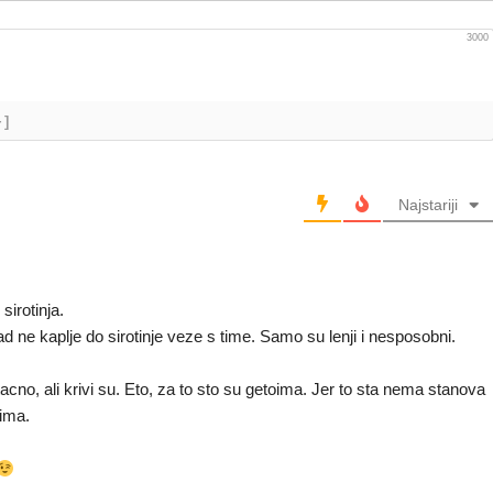
3000
+]
Najstariji
 sirotinja.
ad ne kaplje do sirotinje veze s time. Samo su lenji i nesposobni.
acno, ali krivi su. Eto, za to sto su getoima. Jer to sta nema stanova
oima.