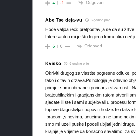
Odgovori
4
-1
Abe Tse deja-vu
6 godine prije
Hoće valjda reći: pretpostavlja se da su žrtve iz
Interesantno mi je što logicno komentira nečiji
Odgovori
6
0
Kvisko
6 godine prije
Okriviti drugog za vlastite pogresne odluke, 
tako i citavih drzava.Psihologija je odavno 
primjer samoobmane i poricanja stvarnosti. Nai
bratoubilackim i gradjanskim ratom stvorili smo 
sjecate ili ste i sami sudjelovali u procesu fo
topove blagoslivljali popovi i hodze.Te i takv
,bracom ,sinovima, unucima a ne tamo nekim ru
smo mi uzeli puske i poceli ubijati jedni drug
krajnje je vrijeme da konacno shvatimo, za sve