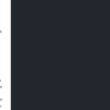
za
o
mo
om
n,