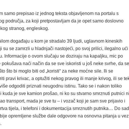
 samo prepisao iz jednog teksta objavljenom na portalu s
g područja, za koji pretpostavljam da je opet samo doslovno
kog stranog, engleskog.
milom događaju u kom je stradalo 39 ljudi, uglavnom kineskih
i su se zamrzli u hladnjači nastojeći, po svoj prilici, ilegalno ući
ju. Informacije o ovom slučaju se doziraju na kapaljku, mic po
 pokušava naći način da se sve iskoristi u još neke svrhe, da s
o što bi moglo biti od „koristi“ za neke moćne sile. Ili se
ti pravi krivac, a optužiti nekog pravog ili manje krivog, ili se te
iše odgoditi priznati neugodnu istinu. Tako se i nakon toliko
 kuda je sve kamion prošao, ni ko su stvarno smrznuti putnici ni
rao transport, mada je sve tu – i vozač koji je sam sve prijavio i
rtva tijela, i telefoni i dokumentacija smrznutih putnika… Do sa
abije opremljene službe dale odgovore na osnovna pitanja u vez
.