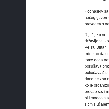
Podnaslov sam
našeg govorno
preveden s ne
Riječ je o ne
državljana, koj
Veliku Britani
mic, kao da se
tome doda nešt
pokušava prikri
pokušava što v
dana ne zna ni
ko je organizi
predao se, i m
bi i mnogo sl
s tim slučajem