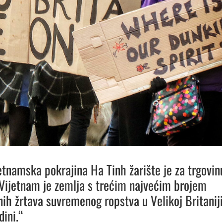
jetnamska pokrajina Ha Tinh žarište je za trgovin
 Vijetnam je zemlja s trećim najvećim brojem
ih žrtava suvremenog ropstva u Velikoj Britanij
dini.“