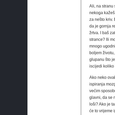
Ali, na stranu
nekoga kažeš d
za nešto kriv.
da je gornja r
žrtva. I baš za
strance? Ili m
mnogo ugodnij
boljem životu,
glupanu što je
iscijedi koliko
Ako neko ovako
ispiranja mozg
većim sposobn
glavni, da se
loši? Ako je t
će to vrijeme i