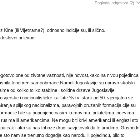
Pogledaj odgovore
(2)
 Kine (ili Vijetnama?), odnosno indicije su, ili slično..
 doslovni prijevod.
pogotovo one od zivotne vaznosti, nije novost,kako na nivou pojedinca
objasnila fenomen samoobmane.Narodi Jugoslavije su upravo skolski
me od koliko toliko stabilne i solidne drzave Jugoslavije,
vjerske i nacionalisticke kalifate.Svi vi stariji od 50. vjerojatno se
rmiranja spiljskog nacionalizma, paravojnih oruzanih formacija cije su
e formacije bile su popunjene nasim kumovima ,prijateljima, ocevima
sima ili amerikancima. Ne mogu biti krivi amerikanci ili englezi sto
e, pa cak i ako su nas toboze drugi savjetovali da to uradimo. Gospodo
 sto nam se trenutno dogadja kao narodu ili pojedincu, bilo to