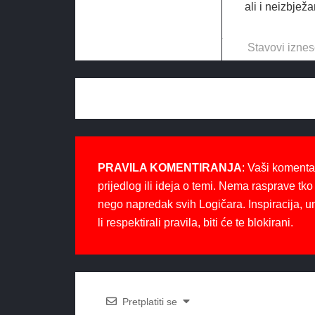
ali i neizbježa
Stavovi iznes
PRAVILA KOMENTIRANJA
: Vaši komenta
prijedlog ili ideja o temi. Nema rasprave tko 
nego napredak svih Logičara. Inspiracija, u
li respektirali pravila, biti će te blokirani.
Pretplatiti se