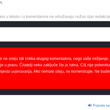
n.
eni u tekstu i u komentarima ne odražavaju nužno stav redakcij
ri ne smiju biti kritika drugog komentatora, nego vaše mišljenje,
je u pravu. Čitatelji neka zaključe što je istina. Cilj nije polemika
mjesto uvjeravanja. Ako nemate ideju, ne komentirajte. Ne bude
Prijavite se