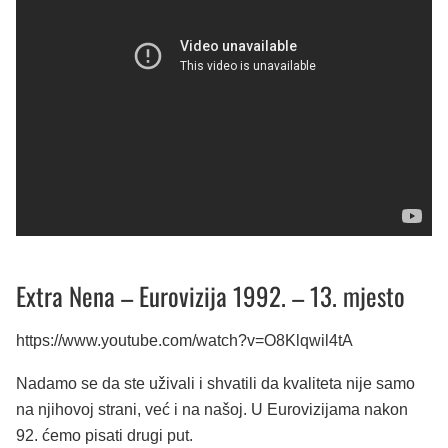
Extra Nena – Eurovizija 1992. – 13. mjesto
https://www.youtube.com/watch?v=O8Klqwil4tA
Nadamo se da ste uživali i shvatili da kvaliteta nije samo
na njihovoj strani, već i na našoj. U Eurovizijama nakon
92. ćemo pisati drugi put.