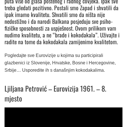
puta više od glasa poštenog i radnog čovjeka. Ipak sve
treba gledati pozitivno. Postali smo Zapad i shvatili da
ipak imamo kvalitetu. Shvatili smo da ništa nije
nedostižno i da narodi Balkana posjeduju sve psiho-
fizičke sposobnosti za uspješnost. Ovom prilikom vam
nudimo kvalitetu, a ne “brade i kokodakala”. Uživajte i
radite na tome da kokodakala zamijenimo kvalitetom.
Pogledajte sve Eurovizije u kojima su participirali
glazbenici iz Slovenije, Hrvatske, Bosne i Hercegovine,
Srbije… Usporedite ih s današnjim kokodakalima.
Ljiljana Petrović – Eurovizija 1961. – 8.
mjesto