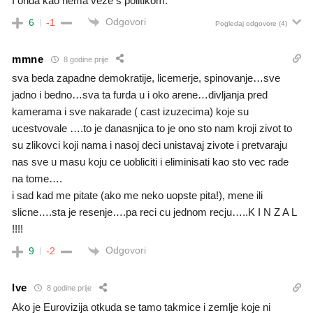
I onda kao nema veze s politikom.
Odgovori
6
-1
Pogledaj odgovore
(4)
mmne
8 godine prije
sva beda zapadne demokratije, licemerje, spinovanje…sve
jadno i bedno…sva ta furda u i oko arene…divljanja pred
kamerama i sve nakarade ( cast izuzecima) koje su
ucestvovale ….to je danasnjica to je ono sto nam kroji zivot to
su zlikovci koji nama i nasoj deci unistavaj zivote i pretvaraju
nas sve u masu koju ce uobliciti i eliminisati kao sto vec rade
na tome….
i sad kad me pitate (ako me neko uopste pita!), mene ili
slicne….sta je resenje….pa reci cu jednom recju…..K I N Z A L
!!!!
Odgovori
9
-2
Ive
8 godine prije
Ako je Eurovizija otkuda se tamo takmice i zemlje koje ni