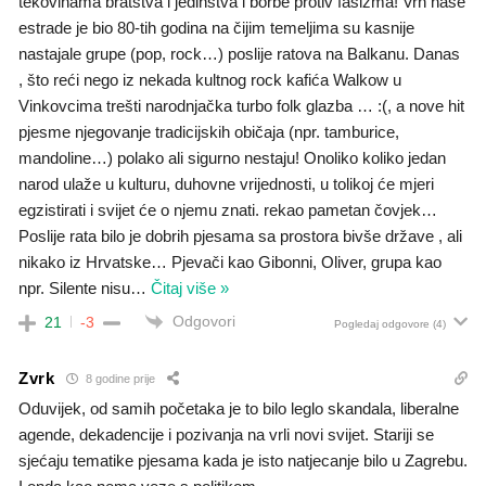
tekovinama bratstva i jedinstva i borbe protiv fašizma! Vrh naše
estrade je bio 80-tih godina na čijim temeljima su kasnije
nastajale grupe (pop, rock…) poslije ratova na Balkanu. Danas
, što reći nego iz nekada kultnog rock kafića Walkow u
Vinkovcima trešti narodnjačka turbo folk glazba … :(, a nove hit
pjesme njegovanje tradicijskih običaja (npr. tamburice,
mandoline…) polako ali sigurno nestaju! Onoliko koliko jedan
narod ulaže u kulturu, duhovne vrijednosti, u tolikoj će mjeri
egzistirati i svijet će o njemu znati. rekao pametan čovjek…
Poslije rata bilo je dobrih pjesama sa prostora bivše države , ali
nikako iz Hrvatske… Pjevači kao Gibonni, Oliver, grupa kao
npr. Silente nisu
…
Čitaj više »
Odgovori
21
-3
Pogledaj odgovore
(4)
Zvrk
8 godine prije
Oduvijek, od samih početaka je to bilo leglo skandala, liberalne
agende, dekadencije i pozivanja na vrli novi svijet. Stariji se
sjećaju tematike pjesama kada je isto natjecanje bilo u Zagrebu.