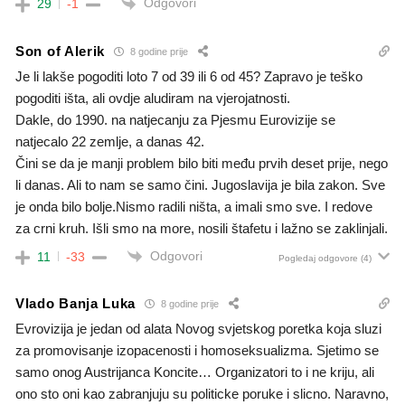
Odgovori
29
-1
Son of Alerik
8 godine prije
Je li lakše pogoditi loto 7 od 39 ili 6 od 45? Zapravo je teško
pogoditi išta, ali ovdje aludiram na vjerojatnosti.
Dakle, do 1990. na natjecanju za Pjesmu Eurovizije se
natjecalo 22 zemlje, a danas 42.
Čini se da je manji problem bilo biti među prvih deset prije, nego
li danas. Ali to nam se samo čini. Jugoslavija je bila zakon. Sve
je onda bilo bolje.Nismo radili ništa, a imali smo sve. I redove
za crni kruh. Išli smo na more, nosili štafetu i lažno se zaklinjali.
Odgovori
11
-33
Pogledaj odgovore
(4)
Vlado Banja Luka
8 godine prije
Evrovizija je jedan od alata Novog svjetskog poretka koja sluzi
za promovisanje izopacenosti i homoseksualizma. Sjetimo se
samo onog Austrijanca Koncite… Organizatori to i ne kriju, ali
ono sto oni kao zabranjuju su politicke poruke i slicno. Naravno,