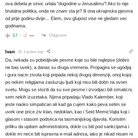
ova debela je sinoc urlala “dogodine u Jerusalimu”! Ako to nije
brutalna politika, onda ne znam sta je? Ili ona ukrajinska pjesma
od prije godinu-dvije… Elem, ovu glupost vise ne gledam vec
godinama.
Odgovori
57
-2
Ivan
8 godine prije
Da, nekada su pobedjivale pesme koje su bile najlepse (dobro
ne bas uvek), a danas su druga vremena. Propagira se ugodjaj
i gura nacin zivota koji pripada nekoj drugoj dimenziji, onoj kojoj
po nekim religijama zasluzuju ljudi koji nisu bili dobri na ovom
svetu. Mogu se sloziti da su sve pesme i izvodjaci bili simaticni,
sem nekih izuzetaka. Njima pripadaju Vlado Kalember, koji
jeste naoko simpatican ali kad ga cujem kako peva setim se
uvek one price ziv klan, nedoklan, kao i Seid MemicVajta koji i
glasom i stasom podseca na tasmanijskog djavola. Koristim
priliku da upitam administratora, dokle cu biti pod sankcijama i
dokle mi nece biti ispravna e-mail adresa, iako je nikad nisam ni