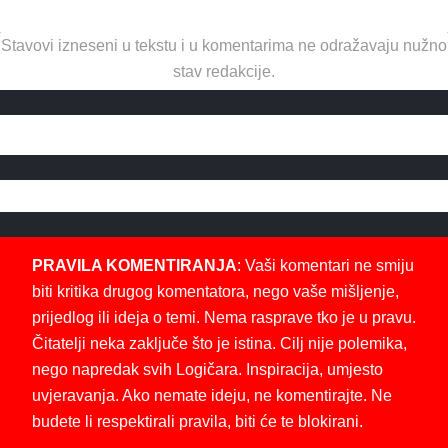
Stavovi izneseni u tekstu i u komentarima ne odražavaju nužno
stav redakcije.
PRAVILA KOMENTIRANJA
: Vaši komentari ne smiju
biti kritika drugog komentatora, nego vaše mišljenje,
prijedlog ili ideja o temi. Nema rasprave tko je u pravu.
Čitatelji neka zaključe što je istina. Cilj nije polemika,
nego napredak svih Logičara. Inspiracija, umjesto
uvjeravanja. Ako nemate ideju, ne komentirajte. Ne
budete li respektirali pravila, biti će te blokirani.