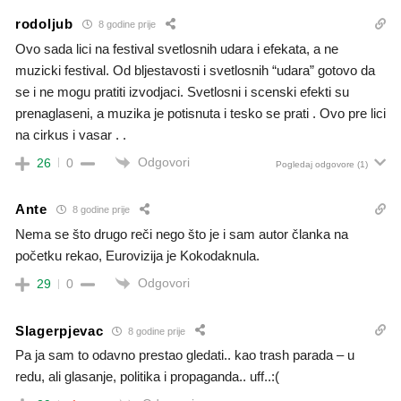
rodoljub
8 godine prije
Ovo sada lici na festival svetlosnih udara i efekata, a ne
muzicki festival. Od bljestavosti i svetlosnih “udara” gotovo da
se i ne mogu pratiti izvodjaci. Svetlosni i scenski efekti su
prenaglaseni, a muzika je potisnuta i tesko se prati . Ovo pre lici
na cirkus i vasar . .
Odgovori
26
0
Pogledaj odgovore
(1)
Ante
8 godine prije
Nema se što drugo reči nego što je i sam autor članka na
početku rekao, Eurovizija je Kokodaknula.
Odgovori
29
0
Slagerpjevac
8 godine prije
Pa ja sam to odavno prestao gledati.. kao trash parada – u
redu, ali glasanje, politika i propaganda.. uff..:(