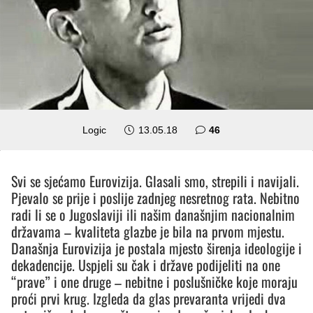
komentara
Logic
13.05.18
46
Svi se sjećamo Eurovizija. Glasali smo, strepili i navijali.
Pjevalo se prije i poslije zadnjeg nesretnog rata. Nebitno
radi li se o Jugoslaviji ili našim današnjim nacionalnim
državama – kvaliteta glazbe je bila na prvom mjestu.
Današnja Eurovizija je postala mjesto širenja ideologije i
dekadencije. Uspjeli su čak i države podijeliti na one
“prave” i one druge – nebitne i poslušničke koje moraju
proći prvi krug. Izgleda da glas prevaranta vrijedi dva