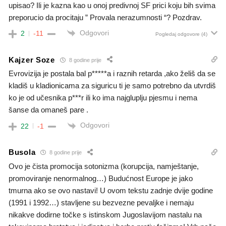
upisao? Ili je kazna kao u onoj predivnoj SF prici koju bih svima
preporucio da procitaju ” Provala nerazumnosti “? Pozdrav.
Odgovori
2
-11
Pogledaj odgovore
(4)
Kajzer Soze
8 godine prije
Evrovizija je postala bal p*****a i raznih retarda ,ako želiš da se
kladiš u kladionicama za siguricu ti je samo potrebno da utvrdiš
ko je od učesnika p***r ili ko ima najgluplju pjesmu i nema
šanse da omaneš pare .
Odgovori
22
-1
Busola
8 godine prije
Ovo je čista promocija sotonizma (korupcija, namještanje,
promoviranje nenormalnog…) Budućnost Europe je jako
tmurna ako se ovo nastavi! U ovom tekstu zadnje dvije godine
(1991 i 1992…) stavljene su bezvezne pevaljke i nemaju
nikakve dodirne točke s istinskom Jugoslavijom nastalu na