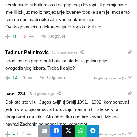
zemlopisno ni kulturoloski ne pripadaju Evropi. Ili promijenimo
ime ili izkljucimo iz natijecanje izvanevropske zemlje, mozemo
recimo saslusati neke ali izvan konkurencije.
Ovako je ovi cista dekadencija Evropske kulture.
Odgovori
10
-2
Tadmur Palmirovic
8 godine prije
Izrael poceo pripremati halu za sledecu godinu prije
ovogodisnjeg izbora. Treba li dalje?
Odgovori
14
0
Pogledaj odgovore
(1)
Ivan_234
8 godine prije
Dok ste ste vi u “Jugoslaviji” tj Srbiji 1991. i 1992. komponovali
jednu vrstu pjesama za Euroviziju, nama u Hr ste servirali
drugu vrstu muzike. Ali dobro, tko nas bre zavadi. Mozda
navrati Zadranin pa nabaci svoj komentar.
Odgovori
4
-7
Pogledaj odgovore
(2)