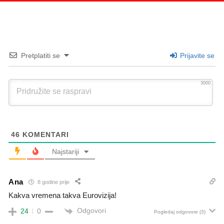
Pretplatiti se
Prijavite se
3000
46
KOMENTARI
Najstariji
Ana
8 godine prije
Kakva vremena takva Eurovizija!
Odgovori
24
0
Pogledaj odgovore
(3)