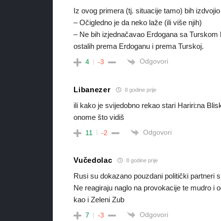
Iz ovog primera (tj. situacije tamo) bih izdvojio
– Očigledno je da neko laže (ili više njih)
– Ne bih izjednačavao Erdogana sa Turskom b
ostalih prema Erdoganu i prema Turskoj.
Odgovori
4
-3
Libanezer
8 godine prije
ili kako je svijedobno rekao stari Hariri:na Bl
onome što vidiš
Odgovori
11
-2
Vučedolac
8 godine prije
Rusi su dokazano pouzdani politički partneri s
Ne reagiraju naglo na provokacije te mudro i 
kao i Zeleni Zub
Odgovori
7
-3