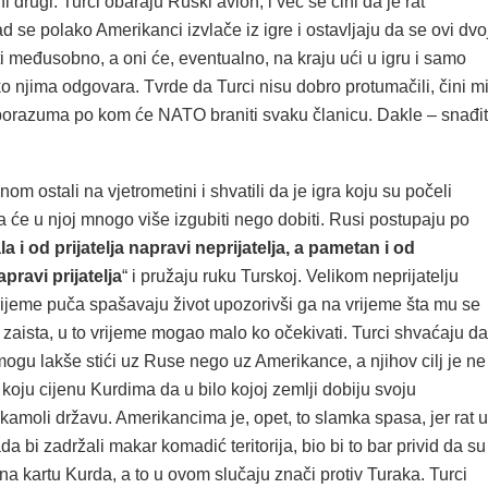
ni drugi. Turci obaraju Ruski avion, i već se čini da je rat
d se polako Amerikanci izvlače iz igre i ostavljaju da se ovi dvo
 međusobno, a oni će, eventualno, na kraju ući u igru i samo
ako njima odgovara. Tvrde da Turci nisu dobro protumačili, čini m
sporazuma po kom će NATO braniti svaku članicu. Dakle – snađi
nom ostali na vjetrometini i shvatili da je igra koju su počeli
 će u njoj mnogo više izgubiti nego dobiti. Rusi postupaju po
a i od prijatelja napravi neprijatelja, a pametan i od
apravi prijatelja
“ i pružaju ruku Turskoj. Velikom neprijatelju
ijeme puča spašavaju život upozorivši ga na vrijeme šta mu se
 zaista, u to vrijeme mogao malo ko očekivati. Turci shvaćaju da
mogu lakše stići uz Ruse nego uz Amerikance, a njihov cilj je ne
o koju cijenu Kurdima da u bilo kojoj zemlji dobiju svoju
kamoli državu. Amerikancima je, opet, to slamka spasa, jer rat u
ada bi zadržali makar komadić teritorija, bio bi to bar privid da su
u na kartu Kurda, a to u ovom slučaju znači protiv Turaka. Turci