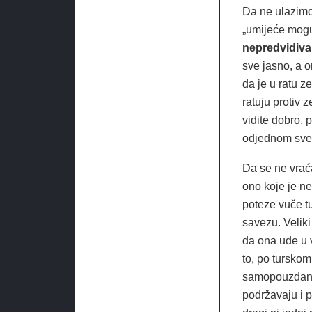
Da ne ulazimo s
„umijeće mogu
nepredvidiva
sve jasno, a o
da je u ratu z
ratuju protiv 
vidite dobro, 
odjednom sve
Da se ne vraća
ono koje je n
poteze vuče tu
savezu. Veliki 
da ona uđe u v
to, po tursko
samopouzdanja
podržavaju i pr