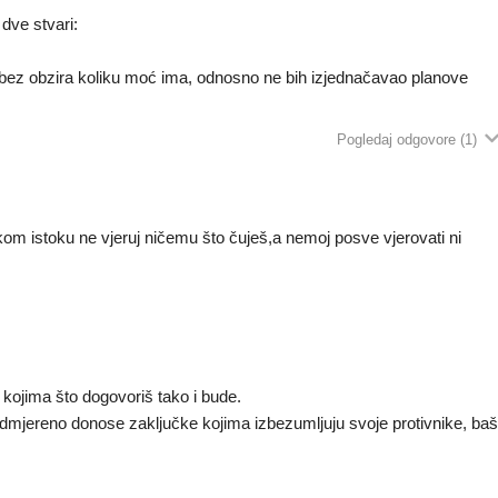
 dve stvari:
ez obzira koliku moć ima, odnosno ne bih izjednačavao planove
Pogledaj odgovore
(1)
iskom istoku ne vjeruj ničemu što čuješ,a nemoj posve vjerovati ni
 kojima što dogovoriš tako i bude.
odmjereno donose zaključke kojima izbezumljuju svoje protivnike, ba