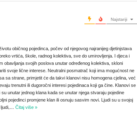
Najstariji
u životu običnog pojedinca, počev od njegovog najranijeg djetinjstava
reko vrtića, škole, radnog kolektiva, sve do umirovljenja. I djeca i
m obavljanja svojih poslova unutar određenog kolektiva, skloni
ariti svoje lične interese. Neutralni posmatrač koji ima mogućnost ne
a sa strane, primjetit će da takvi klanovi nisu homogena cjelina, već
vaju trenutni ili dugoročni interesi pojedinaca koji ga čine. Klanovi se
 su unutar jednog klana kada se unutar njega stvaraju pojedine
ni pojedinci promjene klan ili osnuju sasvim novi. Ljudi su u svojoj
ljudi,
…
Čitaj više »