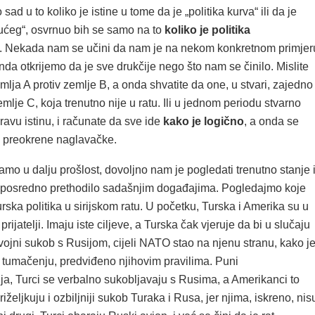
ad u to koliko je istine u tome da je „politika kurva“ ili da je
ćeg“, osvrnuo bih se samo na to
koliko je politika
. Nekada nam se učini da nam je na nekom konkretnom primjer
nda otkrijemo da je sve drukčije nego što nam se činilo. Mislite
emlja A protiv zemlje B, a onda shvatite da one, u stvari, zajedno
zemlje C, koja trenutno nije u ratu. Ili u jednom periodu stvarno
pravu istinu, i računate da sve ide
kako je logično
, a onda se
 preokrene naglavačke.
mo u dalju prošlost, dovoljno nam je pogledati trenutno stanje 
eposredno prethodilo sadašnjim događajima. Pogledajmo koje
rska politika u sirijskom ratu. U početku, Turska i Amerika su u
prijatelji. Imaju iste ciljeve, a Turska čak vjeruje da bi u slučaju
ojni sukob s Rusijom, cijeli NATO stao na njenu stranu, kako j
m tumačenju, predviđeno njihovim pravilima. Puni
, Turci se verbalno sukobljavaju s Rusima, a Amerikanci to
iželjkuju i ozbiljniji sukob Turaka i Rusa, jer njima, iskreno, nis