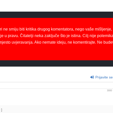
ri ne smiju biti kritika drugog komentatora, nego vaše mišljenje,
je u pravu. Čitatelji neka zaključe što je istina. Cilj nije polemika
mjesto uvjeravanja. Ako nemate ideju, ne komentirajte. Ne bude
Prijavite se
3000
+]