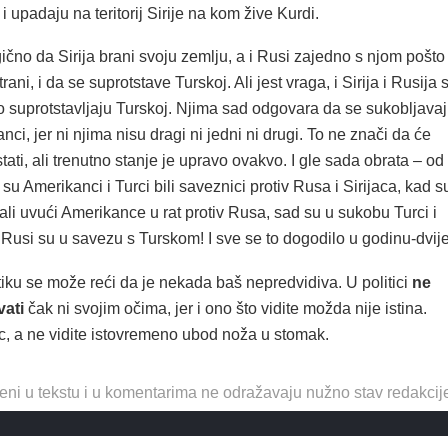
i upadaju na teritorij Sirije na kom žive Kurdi.
gično da Sirija brani svoju zemlju, a i Rusi zajedno s njom pošto
rani, i da se suprotstave Turskoj. Ali jest vraga, i Sirija i Rusija 
 suprotstavljaju Turskoj. Njima sad odgovara da se sukobljava
nci, jer ni njima nisu dragi ni jedni ni drugi. To ne znači da će
stati, ali trenutno stanje je upravo ovakvo. I gle sada obrata – od
su Amerikanci i Turci bili saveznici protiv Rusa i Sirijaca, kad s
li uvući Amerikance u rat protiv Rusa, sad su u sukobu Turci i
Rusi su u savezu s Turskom! I sve se to dogodilo u godinu-dvije
tiku se može reći da je nekada baš nepredvidiva. U politici
ne
vati
čak ni svojim očima, jer i ono što vidite možda nije istina.
c, a ne vidite istovremeno ubod noža u stomak.
eni u tekstu i u komentarima ne odražavaju nužno stav redakcij