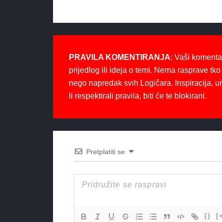
PRAVILA KOMENTIRANJA
: Vaši komenta
prijedlog ili ideja o temi. Nema rasprave tko 
nego napredak svih Logičara. Inspiracija, u
li respektirali pravila, biti će te blokirani.
Pretplatiti se
{}
[