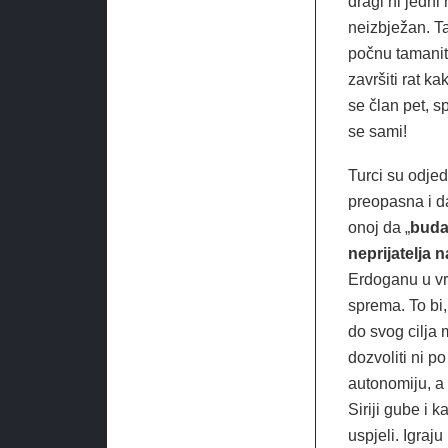
dragi ni jedni 
neizbježan. Ta
počnu tamaniti
završiti rat k
se član pet, 
se sami!
Turci su odjed
preopasna i da
onoj da „
budal
neprijatelja n
Erdoganu u vr
sprema. To bi,
do svog cilja 
dozvoliti ni p
autonomiju, a 
Siriji gube i k
uspjeli. Igraj