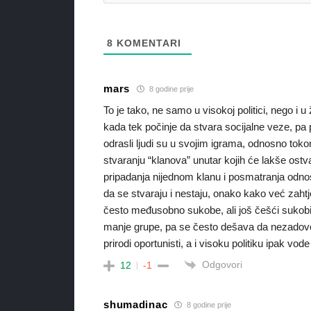
8
KOMENTARI
mars
8 godine prije
To je tako, ne samo u visokoj politici, nego i 
kada tek počinje da stvara socijalne veze, pa p
odrasli ljudi su u svojim igrama, odnosno toko
stvaranju “klanova” unutar kojih će lakše ostv
pripadanja nijednom klanu i posmatranja odnos
da se stvaraju i nestaju, onako kako već zahtje
često međusobno sukobe, ali još češći sukobi
manje grupe, pa se često dešava da nezadovolj
prirodi oportunisti, a i visoku politiku ipak vode 
Odgovori
12
-1
shumadinac
8 godine prije