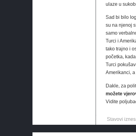
ulaze u sukob 
Sad bi bilo lo
su na njenoj st
samo verbalno
Turci i Amerika
tako trajno i o
početka, kada 
Turci pokušava
Amerikanci, a 
Dakle, za poli
možete vjero
Vidite poljuba
Stavovi iznes