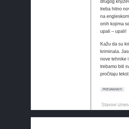
drugog književ
treba hitno n
na engleskom. 
onih kojima se
upali – upali!
Kažu da su kri
kriminala. Jas
nove tehnike i
trebamo biti s
pročitaju teks
PREVARANTI
Stavovi iznes