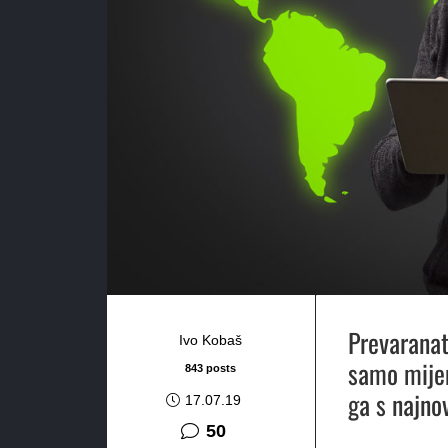
Prevaranata
Ivo Kobaš
samo mijen
843 posts
ga s najno
17.07.19
komentara
50