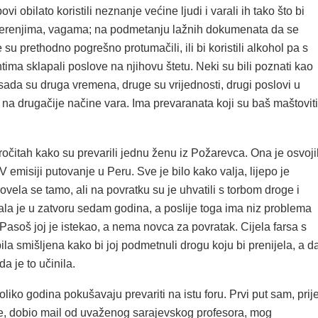
i obilato koristili neznanje većine ljudi i varali ih tako što bi
jerenjima, vagama; na podmetanju lažnih dokumenata da se
 su prethodno pogrešno protumačili, ili bi koristili alkohol pa s
ntima sklapali poslove na njihovu štetu. Neki su bili poznati kao
 sada su druga vremena, druge su vrijednosti, drugi poslovi u
i na drugačije načine vara. Ima prevaranata koji su baš maštoviti
očitah kako su prevarili jednu ženu iz Požarevca. Ona je osvoji
 emisiji putovanje u Peru. Sve je bilo kako valja, lijepo je
rovela se tamo, ali na povratku su je uhvatili s torbom droge i
ala je u zatvoru sedam godina, a poslije toga ima niz problema
Pasoš joj je istekao, a nema novca za povratak. Cijela farsa s
la smišljena kako bi joj podmetnuli drogu koju bi prenijela, a d
da je to učinila.
iko godina pokušavaju prevariti na istu foru. Prvi put sam, prij
ine, dobio mail od uvaženog sarajevskog profesora, mog