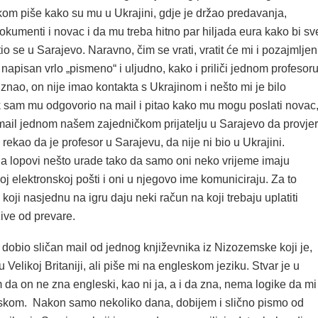
kom piše kako su mu u Ukrajini, gdje je držao predavanja,
okumenti i novac i da mu treba hitno par hiljada eura kako bi sv
tio se u Sarajevo. Naravno, čim se vrati, vratit će mi i pozajmljen
 napisan vrlo „pismeno“ i uljudno, kako i priliči jednom profesoru
 znao, on nije imao kontakta s Ukrajinom i nešto mi je bilo
 sam mu odgovorio na mail i pitao kako mu mogu poslati novac
mail jednom našem zajedničkom prijatelju u Sarajevo da provjer
e rekao da je profesor u Sarajevu, da nije ni bio u Ukrajini.
a lopovi nešto urade tako da samo oni neko vrijeme imaju
oj elektronskoj pošti i oni u njegovo ime komuniciraju. Za to
koji nasjednu na igru daju neki račun na koji trebaju uplatiti
žive od prevare.
obio sličan mail od jednog književnika iz Nizozemske koji je,
u Velikoj Britaniji, ali piše mi na engleskom jeziku. Stvar je u
da on ne zna engleski, kao ni ja, a i da zna, nema logike da mi
skom. Nakon samo nekoliko dana, dobijem i slično pismo od