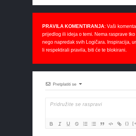
PRAVILA KOMENTIRANJA
: Vaši komenta
prijedlog ili ideja o temi. Nema rasprave tko 
nego napredak svih Logičara. Inspiracija, u
li respektirali pravila, biti će te blokirani.
Pretplatiti se
{}
[