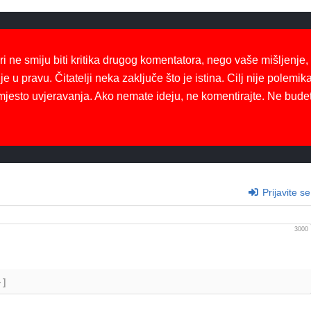
ri ne smiju biti kritika drugog komentatora, nego vaše mišljenje,
je u pravu. Čitatelji neka zaključe što je istina. Cilj nije polemika
mjesto uvjeravanja. Ako nemate ideju, ne komentirajte. Ne bude
Prijavite se
3000
+]