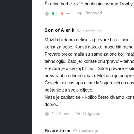
Škorine borbe za “Ethnobusinessman Trophy”
Odgovori
6
-8
Son of Alerik
7 godine prije
Možda bi dobra definicija prevare bilo – učiniti
korist za sebe. Koristi dakako mogu biti razne
Prevare preko maila su samo za one koji imaju
tehnologiju. Zato jer koriste onu ‘pravu’ – tehn
Prevara je u svojoj biti laž . Sitne prevare – si
prevarant na dnevnoj bazi. Možda nije onaj veliki
Čovjek koji nastupa u ime laži vjerujući da nas
poštenje za svoje ciljeve.
Naše je zapitati se – koliko često bivamo koris
dobro..
Odgovori
1
0
Brainstorm
7 godine prije