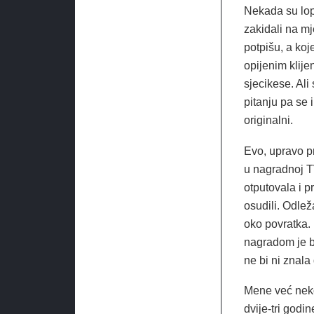
Nekada su lopov
zakidali na m
potpišu, a koje
opijenim klije
sjecikese. Ali
pitanju pa se 
originalni.
Evo, upravo pr
u nagradnoj TV
otputovala i p
osudili. Odlež
oko povratka. 
nagradom je bi
ne bi ni znala 
Mene već nekol
dvije-tri god