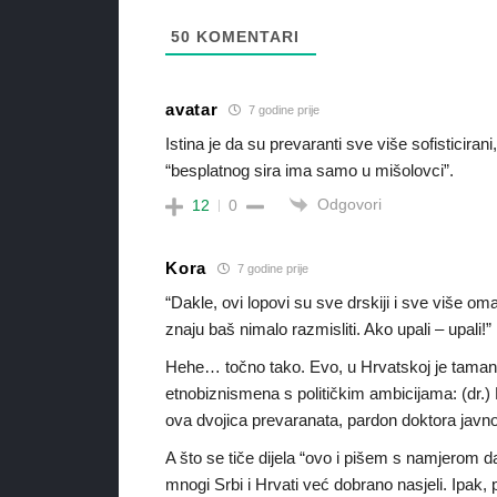
50
KOMENTARI
avatar
7 godine prije
Istina je da su prevaranti sve više sofisticiran
“besplatnog sira ima samo u mišolovci”.
Odgovori
12
0
Kora
7 godine prije
“Dakle, ovi lopovi su sve drskiji i sve više om
znaju baš nimalo razmisliti. Ako upali – upali!”
Hehe… točno tako. Evo, u Hrvatskoj je taman 
etnobiznismena s političkim ambicijama: (dr.) 
ova dvojica prevaranata, pardon doktora javn
A što se tiče dijela “ovo i pišem s namjerom da
mnogi Srbi i Hrvati već dobrano nasjeli. Ipak,