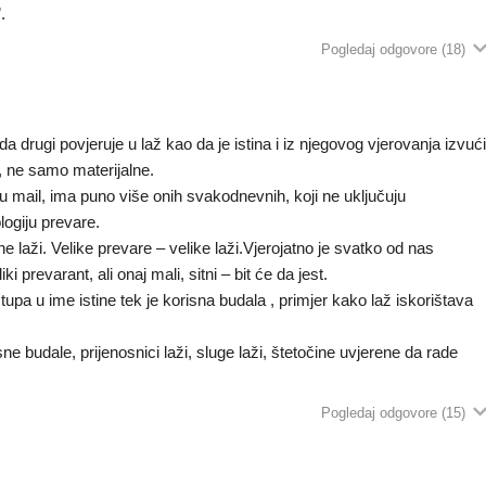
.
Pogledaj odgovore
(18)
 da drugi povjeruje u laž kao da je istina i iz njegovog vjerovanja izvuć
, ne samo materijalne.
 mail, ima puno više onih svakodnevnih, koji ne uključuju
ologiju prevare.
tne laži. Velike prevare – velike laži.Vjerojatno je svatko od nas
 prevarant, ali onaj mali, sitni – bit će da jest.
tupa u ime istine tek je korisna budala , primjer kako laž iskorištava
ne budale, prijenosnici laži, sluge laži, štetočine uvjerene da rade
Pogledaj odgovore
(15)