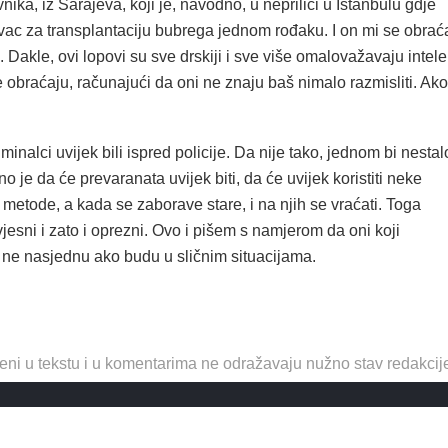
nika, iz Sarajeva, koji je, navodno, u neprilici u Istanbulu gdje
ovac za transplantaciju bubrega jednom rođaku. I on mi se obrać
Dakle, ovi lopovi su sve drskiji i sve više omalovažavaju intele
 obraćaju, računajući da oni ne znaju baš nimalo razmisliti. Ako
minalci uvijek bili ispred policije. Da nije tako, jednom bi nestal
no je da će prevaranata uvijek biti, da će uvijek koristiti neke
 metode, a kada se zaborave stare, i na njih se vraćati. Toga
vjesni i zato i oprezni. Ovo i pišem s namjerom da oni koji
t ne nasjednu ako budu u sličnim situacijama.
eni u tekstu i u komentarima ne odražavaju nužno stav redakcij