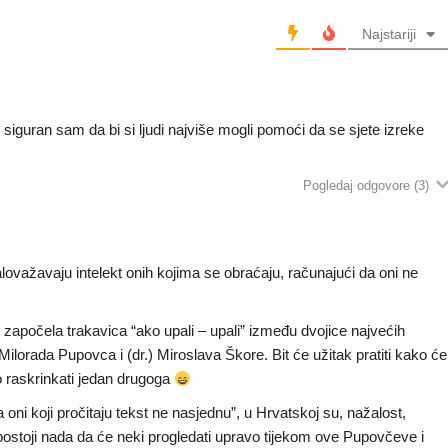
Najstariji
i, siguran sam da bi si ljudi najviše mogli pomoći da se sjete izreke
Pogledaj odgovore
(3)
alovažavaju intelekt onih kojima se obraćaju, računajući da oni ne
započela trakavica “ako upali – upali” između dvojice najvećih
Milorada Pupovca i (dr.) Miroslava Škore. Bit će užitak pratiti kako će
o raskrinkati jedan drugoga
 oni koji pročitaju tekst ne nasjednu”, u Hrvatskoj su, nažalost,
 postoji nada da će neki progledati upravo tijekom ove Pupovčeve i