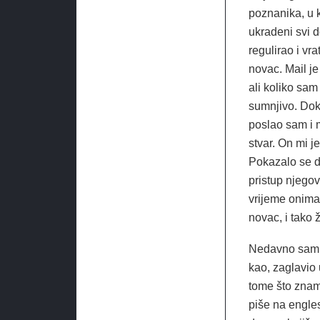
poznanika, u 
ukradeni svi d
regulirao i vra
novac. Mail je
ali koliko sam
sumnjivo. Dok
poslao sam i 
stvar. On mi j
Pokazalo se d
pristup njegov
vrijeme onima 
novac, i tako 
Nedavno sam d
kao, zaglavio 
tome što znam 
piše na engle