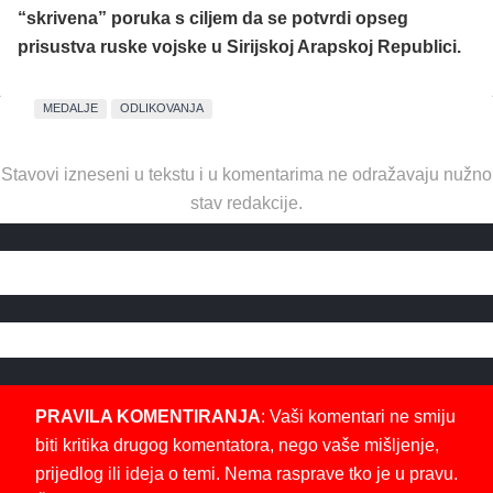
“skrivena” poruka s ciljem da se potvrdi opseg
prisustva ruske vojske u Sirijskoj Arapskoj Republici.
MEDALJE
ODLIKOVANJA
Stavovi izneseni u tekstu i u komentarima ne odražavaju nužno
stav redakcije.
PRAVILA KOMENTIRANJA
: Vaši komentari ne smiju
biti kritika drugog komentatora, nego vaše mišljenje,
prijedlog ili ideja o temi. Nema rasprave tko je u pravu.