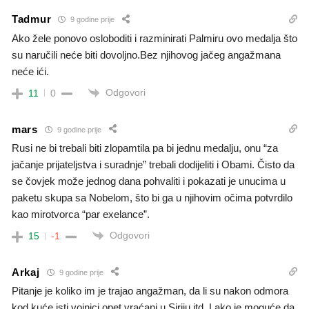
Tadmur
9 godine prije
Ako žele ponovo osloboditi i razminirati Palmiru ovo medalja što
su naručili neće biti dovoljno.Bez njihovog jačeg angažmana
neće ići.
Odgovori
11
0
mars
9 godine prije
Rusi ne bi trebali biti zlopamtila pa bi jednu medalju, onu “za
jačanje prijateljstva i suradnje” trebali dodijeliti i Obami. Čisto da
se čovjek može jednog dana pohvaliti i pokazati je unucima u
paketu skupa sa Nobelom, što bi ga u njihovim očima potvrdilo
kao mirotvorca “par exelance”.
Odgovori
15
-1
Arkaj
9 godine prije
Pitanje je koliko im je trajao angažman, da li su nakon odmora
kod kuće isti vojnici opet vraćani u Siriju itd. Lako je moguće da