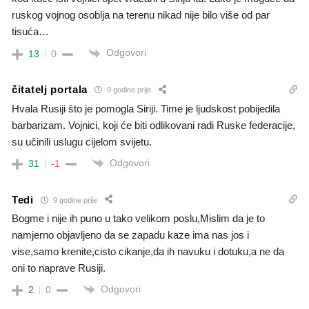
ruskog vojnog osoblja na terenu nikad nije bilo više od par
tisuća…
Odgovori
13
0
čitatelj portala
9 godine prije
Hvala Rusiji što je pomogla Siriji. Time je ljudskost pobijedila
barbarizam. Vojnici, koji će biti odlikovani radi Ruske federacije,
su učinili uslugu cijelom svijetu.
Odgovori
31
-1
Tedi
9 godine prije
Bogme i nije ih puno u tako velikom poslu,Mislim da je to
namjerno objavljeno da se zapadu kaze ima nas jos i
vise,samo krenite,cisto cikanje,da ih navuku i dotuku,a ne da
oni to naprave Rusiji.
Odgovori
2
0