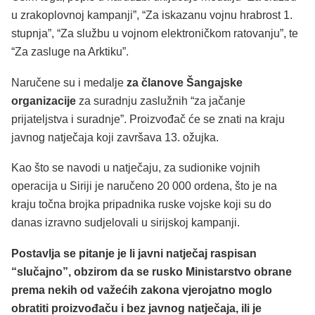
u zrakoplovnoj kampanji”, “Za iskazanu vojnu hrabrost 1.
stupnja”, “Za službu u vojnom elektroničkom ratovanju”, te
“Za zasluge na Arktiku”.
Naručene su i medalje
za članove Šangajske
organizacije
za suradnju zaslužnih “za jačanje
prijateljstva i suradnje”. Proizvođač će se znati na kraju
javnog natječaja koji završava 13. ožujka.
Kao što se navodi u natječaju, za sudionike vojnih
operacija u Siriji je naručeno 20 000 ordena, što je na
kraju točna brojka pripadnika ruske vojske koji su do
danas izravno sudjelovali u sirijskoj kampanji.
Postavlja se pitanje je li javni natječaj raspisan
“slučajno”, obzirom da se rusko Ministarstvo obrane
prema nekih od važećih zakona vjerojatno moglo
obratiti proizvođaču i bez javnog natječaja, ili je