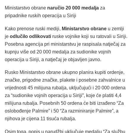
Ministarstvo obrane
naručio 20 000 medalja
za
pripadnike ruskih operacija u Siriji
Kako prenose ruski mediji,
Ministarstvo obrane
u zemlji
je
odlučilo odlikovati
ruske vojnike koji su ratovali u Siriji.
Posebna agencija pri ministarstvu je raspisala natječaj za
kupnju više od 20 000 medalja za sudionike vojnih
operacija u Siriji, a natječaj je objavljen javno.
Rusko Ministarstvo obrane ukupno planira kupiti ordenje,
značke, prigodne značke, plakete i posebne zahvalnice u
vrijednosti 45 milijuna rubalja, uključujući i 20 000 ordena
za “sudionike vojnih operacija u Siriji”, koje će platiti 4,4
milijuna rubalja. Posebnih 50 ordena će biti izrađeno “Za
oslobođenje Palmire” i 50 “Za razminiranje Palmire”, a
njihova je cijena 11 tisuća rubalja.
Osim toga, popis u narudžbi uključuje medalju “Za službu