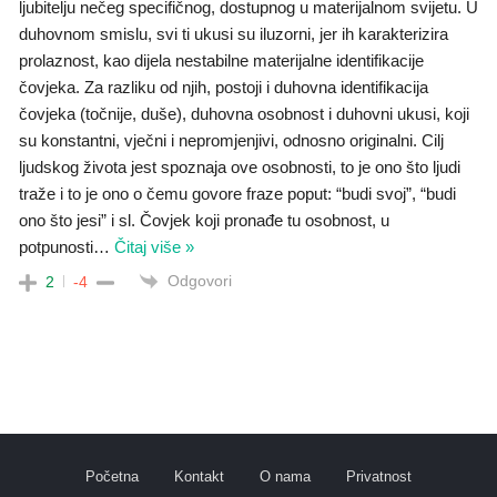
ljubitelju nečeg specifičnog, dostupnog u materijalnom svijetu. U
duhovnom smislu, svi ti ukusi su iluzorni, jer ih karakterizira
prolaznost, kao dijela nestabilne materijalne identifikacije
čovjeka. Za razliku od njih, postoji i duhovna identifikacija
čovjeka (točnije, duše), duhovna osobnost i duhovni ukusi, koji
su konstantni, vječni i nepromjenjivi, odnosno originalni. Cilj
ljudskog života jest spoznaja ove osobnosti, to je ono što ljudi
traže i to je ono o čemu govore fraze poput: “budi svoj”, “budi
ono što jesi” i sl. Čovjek koji pronađe tu osobnost, u
potpunosti
…
Čitaj više »
Odgovori
2
-4
Početna
Kontakt
O nama
Privatnost