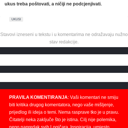
ukus treba poštovati, a ničiji ne podcjenjivati.
UKUSI
Stavovi izneseni u tekstu i u komentarima ne odražavaju nužno
stav redakcije.
PRAVILA KOMENTIRANJA
: Vaši komentari ne smiju
biti kritika drugog komentatora, nego vaše mišljenje,
prijedlog ili ideja o temi. Nema rasprave tko je u pravu.
Čitatelji neka zaključe što je istina. Cilj nije polemika,
nego napredak svih Logičara. Inspiracija, umjesto