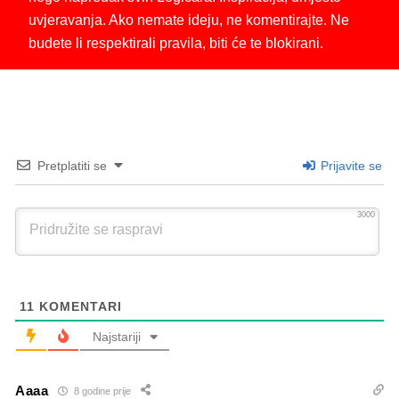
uvjeravanja. Ako nemate ideju, ne komentirajte. Ne
budete li respektirali pravila, biti će te blokirani.
Pretplatiti se
Prijavite se
3000
11
KOMENTARI
Najstariji
Aaaa
8 godine prije