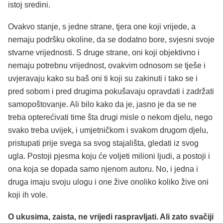
istoj sredini.
Ovakvo stanje, s jedne strane, tjera one koji vrijede, a
nemaju podršku okoline, da se dodatno bore, svjesni svoje
stvarne vrijednosti. S druge strane, oni koji objektivno i
nemaju potrebnu vrijednost, ovakvim odnosom se tješe i
uvjeravaju kako su baš oni ti koji su zakinuti i tako se i
pred sobom i pred drugima pokušavaju opravdati i zadržati
samopoštovanje. Ali bilo kako da je, jasno je da se ne
treba opterećivati time šta drugi misle o nekom djelu, nego
svako treba uvijek, i umjetničkom i svakom drugom djelu,
pristupati prije svega sa svog stajališta, gledati iz svog
ugla. Postoji pjesma koju će voljeti milioni ljudi, a postoji i
ona koja se dopada samo njenom autoru. No, i jedna i
druga imaju svoju ulogu i one žive onoliko koliko žive oni
koji ih vole.
O ukusima, zaista, ne vrijedi raspravljati. Ali zato svačiji