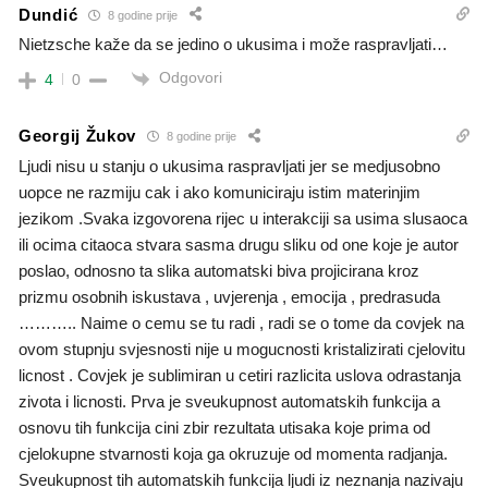
Dundić
8 godine prije
Nietzsche kaže da se jedino o ukusima i može raspravljati…
Odgovori
4
0
Georgij Žukov
8 godine prije
Ljudi nisu u stanju o ukusima raspravljati jer se medjusobno
uopce ne razmiju cak i ako komuniciraju istim materinjim
jezikom .Svaka izgovorena rijec u interakciji sa usima slusaoca
ili ocima citaoca stvara sasma drugu sliku od one koje je autor
poslao, odnosno ta slika automatski biva projicirana kroz
prizmu osobnih iskustava , uvjerenja , emocija , predrasuda
……….. Naime o cemu se tu radi , radi se o tome da covjek na
ovom stupnju svjesnosti nije u mogucnosti kristalizirati cjelovitu
licnost . Covjek je sublimiran u cetiri razlicita uslova odrastanja
zivota i licnosti. Prva je sveukupnost automatskih funkcija a
osnovu tih funkcija cini zbir rezultata utisaka koje prima od
cjelokupne stvarnosti koja ga okruzuje od momenta radjanja.
Sveukupnost tih automatskih funkcija ljudi iz neznanja nazivaju