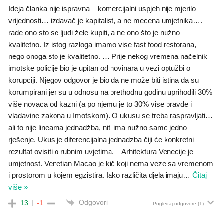
Ideja članka nije ispravna – komercijalni uspjeh nije mjerilo
vrijednosti… izdavač je kapitalist, a ne mecena umjetnika….
rade ono sto se ljudi žele kupiti, a ne ono što je nužno
kvalitetno. Iz istog razloga imamo vise fast food restorana,
nego onoga sto je kvalitetno. … Prije nekog vremena načelnik
imotske policije bio je upitan od novinara u vezi optužbi o
korupciji. Njegov odgovor je bio da ne može biti istina da su
korumpirani jer su u odnosu na prethodnu godinu uprihodili 30%
više novaca od kazni (a po njemu je to 30% vise pravde i
vladavine zakona u Imotskom). O ukusu se treba raspravljati…
ali to nije linearna jednadžba, niti ima nužno samo jedno
rješenje. Ukus je diferencijalna jednadzba čiji će konkretni
rezultat ovisiti o rubnim uvjetima. – Arhitektura Venecije je
umjetnost. Venetian Macao je kič koji nema veze sa vremenom
i prostorom u kojem egzistira. Iako različita djela imaju
…
Čitaj
više »
Odgovori
13
-1
Pogledaj odgovore
(1)