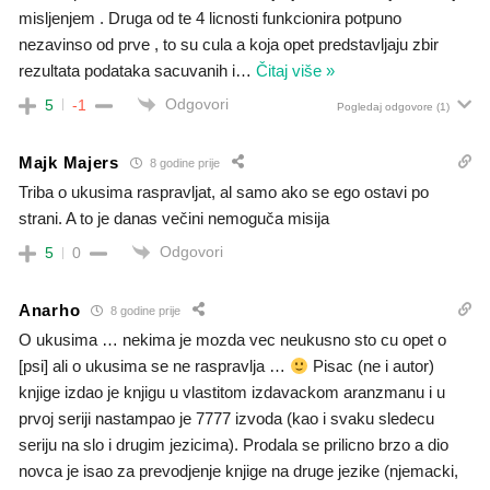
misljenjem . Druga od te 4 licnosti funkcionira potpuno
nezavinso od prve , to su cula a koja opet predstavljaju zbir
rezultata podataka sacuvanih i
…
Čitaj više »
Odgovori
5
-1
Pogledaj odgovore
(1)
Majk Majers
8 godine prije
Triba o ukusima raspravljat, al samo ako se ego ostavi po
strani. A to je danas večini nemoguča misija
Odgovori
5
0
Anarho
8 godine prije
O ukusima … nekima je mozda vec neukusno sto cu opet o
[psi] ali o ukusima se ne raspravlja …
Pisac (ne i autor)
knjige izdao je knjigu u vlastitom izdavackom aranzmanu i u
prvoj seriji nastampao je 7777 izvoda (kao i svaku sledecu
seriju na slo i drugim jezicima). Prodala se prilicno brzo a dio
novca je isao za prevodjenje knjige na druge jezike (njemacki,