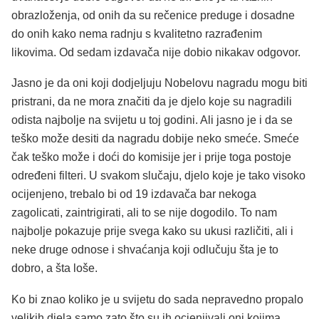
obrazloženja, od onih da su rečenice preduge i dosadne
do onih kako nema radnju s kvalitetno razrađenim
likovima. Od sedam izdavača nije dobio nikakav odgovor.
Jasno je da oni koji dodjeljuju Nobelovu nagradu mogu biti
pristrani, da ne mora značiti da je djelo koje su nagradili
odista najbolje na svijetu u toj godini. Ali jasno je i da se
teško može desiti da nagradu dobije neko smeće. Smeće
čak teško može i doći do komisije jer i prije toga postoje
određeni filteri. U svakom slučaju, djelo koje je tako visoko
ocijenjeno, trebalo bi od 19 izdavača bar nekoga
zagolicati, zaintrigirati, ali to se nije dogodilo. To nam
najbolje pokazuje prije svega kako su ukusi različiti, ali i
neke druge odnose i shvaćanja koji odlučuju šta je to
dobro, a šta loše.
Ko bi znao koliko je u svijetu do sada nepravedno propalo
velikih djela samo zato što su ih ocjenjivali oni kojima