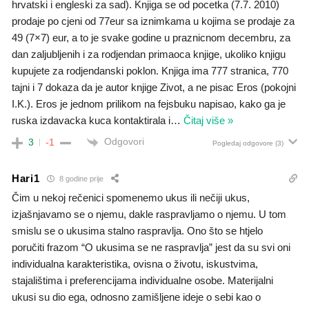
hrvatski i engleski za sad). Knjiga se od pocetka (7.7. 2010)
prodaje po cjeni od 77eur sa iznimkama u kojima se prodaje za
49 (7×7) eur, a to je svake godine u praznicnom decembru, za
dan zaljubljenih i za rodjendan primaoca knjige, ukoliko knjigu
kupujete za rodjendanski poklon. Knjiga ima 777 stranica, 770
tajni i 7 dokaza da je autor knjige Zivot, a ne pisac Eros (pokojni
I.K.). Eros je jednom prilikom na fejsbuku napisao, kako ga je
ruska izdavacka kuca kontaktirala i
…
Čitaj više »
Odgovori
3
-1
Pogledaj odgovore
(3)
Hari1
8 godine prije
Čim u nekoj rečenici spomenemo ukus ili nečiji ukus,
izjašnjavamo se o njemu, dakle raspravljamo o njemu. U tom
smislu se o ukusima stalno raspravlja. Ono što se htjelo
poručiti frazom “O ukusima se ne raspravlja” jest da su svi oni
individualna karakteristika, ovisna o životu, iskustvima,
stajalištima i preferencijama individualne osobe. Materijalni
ukusi su dio ega, odnosno zamišljene ideje o sebi kao o