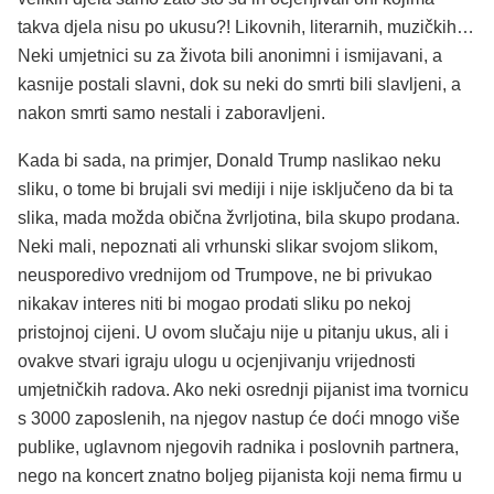
takva djela nisu po ukusu?! Likovnih, literarnih, muzičkih…
Neki umjetnici su za života bili anonimni i ismijavani, a
kasnije postali slavni, dok su neki do smrti bili slavljeni, a
nakon smrti samo nestali i zaboravljeni.
Kada bi sada, na primjer, Donald Trump naslikao neku
sliku, o tome bi brujali svi mediji i nije isključeno da bi ta
slika, mada možda obična žvrljotina, bila skupo prodana.
Neki mali, nepoznati ali vrhunski slikar svojom slikom,
neusporedivo vrednijom od Trumpove, ne bi privukao
nikakav interes niti bi mogao prodati sliku po nekoj
pristojnoj cijeni. U ovom slučaju nije u pitanju ukus, ali i
ovakve stvari igraju ulogu u ocjenjivanju vrijednosti
umjetničkih radova. Ako neki osrednji pijanist ima tvornicu
s 3000 zaposlenih, na njegov nastup će doći mnogo više
publike, uglavnom njegovih radnika i poslovnih partnera,
nego na koncert znatno boljeg pijanista koji nema firmu u