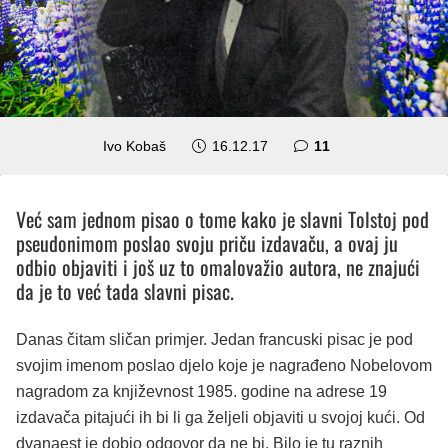
komentara
Ivo Kobaš
16.12.17
11
Već sam jednom pisao o tome kako je slavni Tolstoj pod
pseudonimom poslao svoju priču izdavaču, a ovaj ju
odbio objaviti i još uz to omalovažio autora, ne znajući
da je to već tada slavni pisac.
Danas čitam sličan primjer. Jedan francuski pisac je pod
svojim imenom poslao djelo koje je nagrađeno Nobelovom
nagradom za književnost 1985. godine na adrese 19
izdavača pitajući ih bi li ga željeli objaviti u svojoj kući. Od
dvanaest je dobio odgovor da ne bi. Bilo je tu raznih